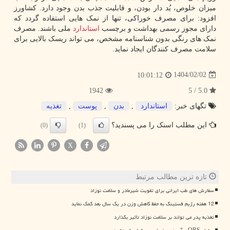
میزان خلوص، یُد دار بودن، و قابلیت جذب بدن وجود دارد. کشاورز
افزود: برای مصرف خوراکی، تنها از نمک هایی استفاده گردد که
دارای مجوز رسمی بهداشت و برچسب
استاندارد
ملی باشند. مصرف
نمک های رنگی بدون شناسنامه مشخص، می تواند ریسک بالایی برای
سلامت مصرف کنندگان ایجاد نماید.
1404/02/02
10:01:12
1942
5.0 / 5
تگهای خبر:
استاندارد
,
بدن
,
پوست
,
تغذیه
این مطلب اسنک را می پسندید؟
(0)
(1)
X
تازه ترین مطالب مرتبط
سفارش های طب ایرانی برای تقویت شیرمادر و سلامت نوزاد
12 هفته رژیم فستینگ به حفظ کاهش وزن در یک سال بعد کمک نماید
تغذیه پدر می تواند بر سلامت نوزاد تأثیر بگذارد