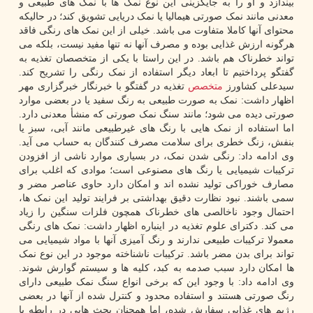
بیندازد و او را به جایگزینی این نوع نمک ها با نمک های طبیعی و
معدنی مانند نمک صورتی هیمالیا یا نمک دریایی تشویق کند؛ در حالیکه
محتوای آنها کاملا متفاوت می باشد. خیلی از این نمک های رنگی فاقد
هرگونه ارزش غذایی بوده و مصرف آنها نه تنها مفید نیست، بلکه می
تواند خطرناک هم باشد. در این راستا با یکی از متخصصان تغذیه به
گفتگو پرداختیم تا ابعاد دیگر استفاده از نمک رنگی را تشریح کند.
سیدعلی کشاورز
متخصص
تغذیه در گفتگو با خبرنگار خبرگزاری مهر
اظهار داشت: نمک به صورت طبیعی به رنگ سفید یا در بعضی موارد
صورتی دیده می شود؛ مانند سنگ نمک صورتی که منشأ معدنی دارد.
اما استفاده از نمک هایی با رنگ های غیرطبیعی مانند آبی، سبز یا
بنفش، زنگ خطری برای سلامت مصرف کنندگان به حساب می آید.
وی ادامه داد: رنگی شدن نمک، در بسیاری موارد ناشی از افزودن
ترکیبات شیمیایی یا رنگ های مصنوعی است؛ موادی که اغلب برای
مصارف خوراکی تولید نشده اند و امکان دارد حاوی عناصر مضر و
سمی باشند. نبود نظارت دقیق بهداشتی بر فرایند تولید این نمک ها،
احتمال وجود ناخالصی های خطرناک همچون فلزات سنگین را زیاد
می کند. دکترای علوم تغذیه در اینباره اظهار داشت: نمک های رنگی
معمولا ترکیبات طبیعی ندارند و رنگ آمیزی آنها با مواد شیمیایی می
تواند برای بدن مضر باشد. ترکیبات ناشناخته موجود در این نوع نمک
ها امکان دارد سبب صدمه به کبد، کلیه ها و سیستم گوارش شوند.
وی ادامه داد: با وجود این که برخی انواع سنگ نمک طبیعی دارای
رنگ صورتی هستند و استفاده محدود و کنترل شده از آنها در بعضی
رژیم های غذایی سفارش شده، اما همچنان بحث هایی در رابطه با