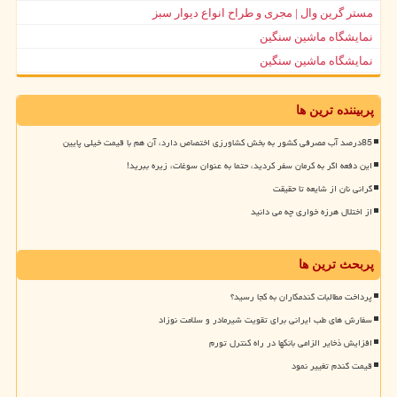
مستر گرین وال | مجری و طراح انواع دیوار سبز
نمایشگاه ماشین سنگین
نمایشگاه ماشین سنگین
پربیننده ترین ها
85درصد آب مصرفی کشور به بخش کشاورزی اختصاص دارد، آن هم با قیمت خیلی پایین
این دفعه اگر به کرمان سفر کردید، حتما به عنوان سوغات، زیره ببرید!
گرانی نان از شایعه تا حقیقت
از اختلال هرزه خواری چه می دانید
پربحث ترین ها
پرداخت مطالبات گندمکاران به کجا رسید؟
سفارش های طب ایرانی برای تقویت شیرمادر و سلامت نوزاد
افزایش ذخایر الزامی بانکها در راه کنترل تورم
قیمت گندم تغییر نمود