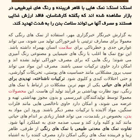
اسنک: اسنک: نمک هایی با ظاهر فریبنده و رنگ های غیرطبیعی در
بازار مشاهده شده اند که بگفته کارشناسان، فاقد ارزش غذایی
هستند و مصرف آنها می تواند سلامت بدن را به شدت تهدید کند.
به گزارش خبرنگار خبرگزاری مهر، استفاده از نمک های رنگی که
معمولا برای مصارف تزئینی یا غیرخوراکی تولید می شوند، می تواند
عوارض جدی و خطرناکی برای
سلامت
انسان بهمراه داشته باشد.
این نوع نمک ها اغلب با رنگ های شیمیایی و مصنوعی رنگ آمیزی
می شوند؛ رنگ هایی که برای مصرف خوراکی تولید نشده اند و
امکان دارد حاوی ترکیبات سمی باشند. مصرف این مواد می تواند
سبب بروز مشکلاتی مانند حساسیت های پوستی، تحریکات گوارشی،
و حتی اختلالات کبدی و کلیوی شود.
ترکیبات ناشناخته، تهدیدی برای
اندام های حیاتی
یکی از مهم ترین مشکلات در ارتباط با نمک های
رنگی، نبود نظارت بهداشتی بر فرآیند تولید آن هاست. این
محصولات
معمولا توسط تولیدکنندگان غیررسمی و بدون مجوز بهداشتی تهیه و
عرضه می شوند، و امکان دارد حاوی ناخالصی هایی مانند فلزات
سنگین، مواد آلاینده یا ترکیبات مضر دیگر باشند. ورود این مواد به
بدن
، بخصوص در بلندمدت، می تواند فشار زیادی بر اندام های حیاتی
مانند کبد و کلیه وارد کند و سبب صدمه جدی به عملکرد آنها شود.
تفاوت نمک های معدنی طبیعی با نمک های رنگی
از طرفی، ظاهر
زیبا و فریبنده نمک های رنگی امکان دارد مصرف کننده را به اشتباه