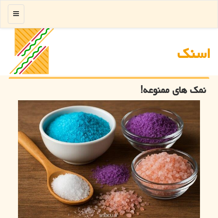
منو
اسنك
نمک های ممنوعه!