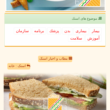
موضوع های اسنك
بیمار
بیماری
بدن
پزشك
برنامه
سازمان
آموزش
سلامت
مطاب و اخبار اسنک
اسنک : خانه