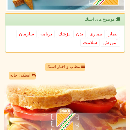
موضوع های اسنك
بیمار
بیماری
بدن
پزشك
برنامه
سازمان
آموزش
سلامت
مطاب و اخبار اسنک
اسنک : خانه