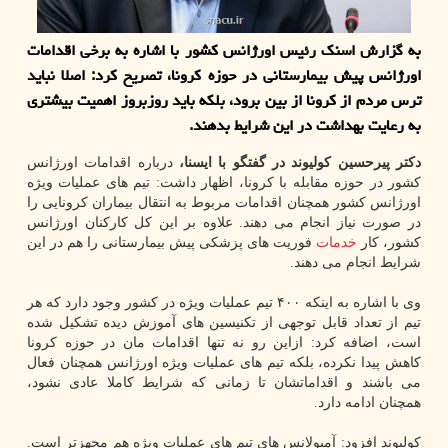
به گزارش اسنك رئیس اورژانس كشور با اشاره به برخی اقدامات
اورژانس پیش بیمارستانی در حوزه كرونا، تصریح كرد: اصلا نباید
ترس مردم از كرونا از بین برود، بلكه باید روزبروز اهمیت بیشتری
به رعایت بهداشت در این شرایط بدهند.
دکتر پیرحسین کولیوند در گفتگو با ایسنا،
درباره اقدامات اورژانس
کشور در حوزه مقابله با کرونا، اظهار داشت: تیم های عملیات ویژه
اورژانس کشور همچنان اقدامات مربوط به انتقال بیماران کرونایی را
در صورت نیاز انجام می دهند. علاوه بر این کل کارکنان اورژانس
کشور، کار
خدمات
فوریت های پزشکی پیش بیمارستانی را هم در این
شرایط انجام می دهند.
وی با اشاره به اینکه ۴۰۰ تیم عملیات ویژه در کشور وجود دارد که هر
تیم از تعداد قابل توجهی از تکنیسین های آموزش دیده تشکیل شده
است، اضافه کرد: ازاین رو نه تنها اقدامات مان در حوزه کرونا
کاهش پیدا نکرده، بلکه تیم های عملیات ویژه اورژانس همچنان فعال
می باشند و اقداماتشان تا زمانی که شرایط کاملا عادی نشود،
همچنان ادامه دارد.
کولیوند افزود: آمبولانس های تیم های عملیات ویژه هم مجهزتر است.