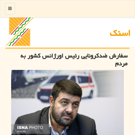
منو
اسنك
سفارش ضدكرونایی رئیس اورژانس كشور به
مردم