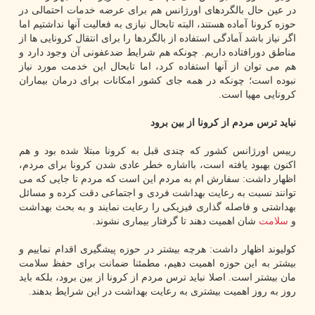
در عین حال بالگردهای اورژانس هم برای عرضه خدمات احتمالی در
حوزه کرونا آماده هستند، البته تابحال نیازی به فعالیت آنها نداشتیم اما
اگر نیاز باشد آمادگی استفاده از بالگردها را برای انتقال کرونایی ها از
مناطق دورافتاده داریم. چونکه هم شرایط ضدعفونی آن وجود دارد و
هم می توان از آنها استفاده کرد، اما تابحال این خدمت مورد نیاز
نبوده است؛ چونکه در همه جای کشور امکانات برای درمان بیماران
کرونایی مهیا است.
نباید ترس مردم از کرونا از بین برود
رییس اورژانس کشور که چندی قبل به کرونا مبتلا شده بود و هم
اکنون بهبود یافته است، بااشاره خطر عادی شدن کرونا برای مردم،
اظهار داشت: سفارش ام به مردم این است که مردم تا جایی که می
توانند نسبت به رعایت بهداشت فردی و اجتماعی دقت کرده و مسائل
بهداشتی و فاصله گذاری فیزیکی را رعایت نمایند و به بحث بهداشت
و
سلامت
شان اهمیت دهند تا گرفتار بیماری نشوند.
کولیوند اظهار داشت: هرچه بیشتر در حوزه پیشگیری اقدام نماییم و
بیشتر به این حوزه اهمیت دهیم، مطمئنا ضمانت برای حفظ سلامت
مان بیشتر است. اصلا نباید ترس مردم از کرونا از بین برود، بلکه باید
روز به روز اهمیت بیشتری به رعایت بهداشت در این شرایط بدهند.