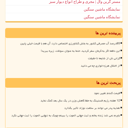
مستر گرین وال | مجری و طراح انواع دیوار سبز
نمایشگاه ماشین سنگین
نمایشگاه ماشین سنگین
پربیننده ترین ها
85درصد آب مصرفی کشور به بخش کشاورزی اختصاص دارد، آن هم با قیمت خیلی پایین
این دفعه اگر به کرمان سفر کردید، حتما به عنوان سوغات، زیره ببرید!
گرانی نان از شایعه تا حقیقت
از اختلال هرزه خواری چه می دانید
پربحث ترین ها
قیمت گندم تغییر نمود
12 هفته رژیم فستینگ به حفظ کاهش وزن در یک سال بعد کمک نماید
تغذیه پدر می تواند بر سلامت نوزاد تأثیر بگذارد
باورم نمی شد زنده بمانم و ثبت جهانی الموت را ببینم چوبک به تنهایی الموت را ثبت جهانی نکرد