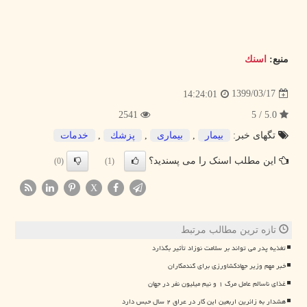
منبع:
اسنك
1399/03/17
14:24:01
2541
5.0 / 5
تگهای خبر:
بیمار
,
بیماری
,
پزشك
,
خدمات
این مطلب اسنک را می پسندید؟
(0)
(1)
X
تازه ترین مطالب مرتبط
تغذیه پدر می تواند بر سلامت نوزاد تأثیر بگذارد
خبر مهم وزیر جهادکشاورزی برای گندمکاران
غذای ناسالم عامل مرگ ۱ و نیم میلیون نفر در جهان
هشدار به زائرین اربعین این کار در عراق ۲ سال حبس دارد