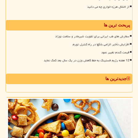
از اختلال هرزه خواری چه می دانید
پربحث ترین ها
سفارش های طب ایرانی برای تقویت شیرمادر و سلامت نوزاد
افزایش ذخایر الزامی بانکها در راه کنترل تورم
قیمت گندم تغییر نمود
12 هفته رژیم فستینگ به حفظ کاهش وزن در یک سال بعد کمک نماید
جدیدترین ها