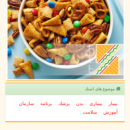
موضوع های اسنك
بیمار
بیماری
بدن
پزشك
برنامه
سازمان
آموزش
سلامت