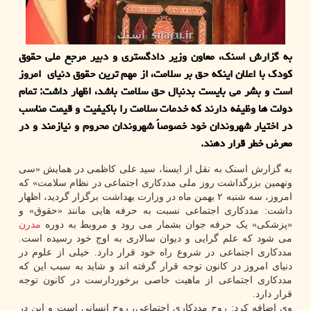
به گزارش اسنک، معاون وزیر دادگستری و دبیر مرجع ملی حقوق
کودک با اعلان اینکه حق بر سلامت، از مهم ترین حقوق دنیای امروز
است و بشر می بایست بدنبال حق سلامت باشد، اظهار داشت: تمام
دولت ها وظیفه دارند که خدمات سلامت را باکیفیت و قیمت مناسب
در اختیار شهروندان خود خصوصاً شهروندان محروم و نیازمند و در
معرض خطر قرار دهند.
به گزارش اسنک به نقل از ایسنا، سید علی کاظمی در همایش «سی
ونهمین بزرگداشت روز ملی مددکاری اجتماعی در نظام سلامت» که
امروز، سه شنبه ۲ بهمن ماه در وزارت بهداشت برگزار گردید، اظهار
داشت: مددکاری اجتماعی نسبت به حرفه هایی مانند «حقوق» و
«پزشکی» یک حرفه جوان بشمار می رود و مروبط به دوره
مدرن
می شود که علم گرایی و دیوان سالاری به اوج خود رسیده است.
مددکاری اجتماعی در شروع راه خود قرار دارد. خیلی از علوم در
دنیای امروز در کانون توجه قرار گرفته اند و شاید به سبب این که
مددکاری اجتماعی از ماهیت خاصی برخوردارست در کانون توجه
قرار دارد.
وی اضافه کرد: روح مددکاری اجتماعی، روح انسانی است و این در