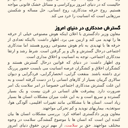
حالیست که در دنیای امروز بروکراسی و مسائل خشک قانونی مواجه
هستیم. روح حرفه مددکاری، روح انسانی، حل مساله و شکستن
مرزهایی است که انسانیت را خرد می کند.
گسترش مددکاری در دنیای امروز
معاون وزیر دادگستری با اعلان اینکه هوش مصنوعی خیلی از حرفه
ها را تهدید می کند و ازبین می برد، اظهار داشت: بااینکه تعدادی از
حرفه ها با تهدیدی به نام هوش مصنوعی روبرو هستند اما مددکاری
اجتماعی درحال گسترش و بال و پر گرفتن است. شرط رشد و ارتقا
مددکاری اجتماعی، توجه به انسانیت و اخلاق مداری است.
وی اظهار داشت: در دنیای که قوانین درحال گسترش هستند و
کنشگران اخلاق و کنشگران عرصه انسانیت می بایست حضور پررنگ
تری داشته باشند. منفعت گرایی، انحصارگرایی، فردگرایی و دیوان
سالاری گریبان بسیار از کارهای انسانی را در دست گرفته است و به
این علت گسترش مددکاری اجتماعی خصوصاً در امر سلامت یک امر
ضرورت دارد. پیشرفت های انسانی در قرن بیست و یک بسیار
گسترده و سریع است و به این علت میزان مشکلات انسان ها بسیار
زیاد است. انسان ها با مشکلاتی مانند تغییرات اقلیمی، آلودگی هوا،
سوتغذیه، بیماریهای نوپدید و کم تحرکی مواجهند.
معاون وزیر دادگستری اضافه کرد: بررسی مشکلات انسان ها بیان
کننده این است که انسان ها با موضوع گمشدگی سلامت در وجوه
مختلف مواجهند. حق بر
سلامت
، از مهم ترین حقوق دنیای امروز