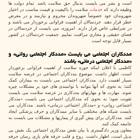
است و بشر می بایست بدنبال حق سلامت باشد. تمام دولت ها
وظیفه دارند که
خدمات
سلامت را باکیفیت و قیمت مناسب در اختیار
شهروندان خود خصوصاً شهروندان محروم و نیازمند و در معرض
خطر قرار دهند. خردسالان از اهمیت فراوانی برخوردار می باشند و
در شرایطی خاص قرار دارند. امروزه، می بایست از خردسالان در
فضای حقیقی و مجازی مراقبت نماییم. جمعیت خردسالان در کشور
بسیار قابل توجه است.
مددکاران اجتماعی می بایست «مددکار اجتماعی روانی» و
«مددکار اجتماعی درمانی» باشند
کاظمی با اعلان اینکه حوزه سلامت از اهمیت فراوانی برخوردار
است، اظهار داشت: موضوع مددکاران اجتماعی در عرصه سلامت
بسیار اهمیت دارد. مددکاران اجتماعی می بایست به بیماران کمک
کنند؛ به نحوی که آنها بتوانند با توانمندی های خود بر مشکلات چیره
شوند. مهارت ها و مهارتهای مددکاری در عرصه سلامت می بایست
تقویت شود؛ به نحوی که مددکاران اجتماعی می بایست «مددکار
اجتماعی روانی» و «مددکار اجتماعی درمانی» باشند. مددکاران می
بایست شبکه های مختلفی با سایر ممدکاران و حرف پزشکی ایجاد
کنند. مددکاران برای پیش گیری از بیماریها و مشکلات می بایست به
جامعه کمک کنند.
معاون وزیر دادگستری با بیان نقش مددکاری اجتماعی یک نقش بی
بدیل است، اظهار داشت: روح و قلب حرفه های یاری رسان حرفه