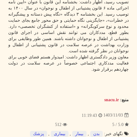
تصویب رسید، اظهار داشت: بخشنامه این قانون با عنوان «آیین نامه
اجرائی ماده ۶ قانون پشتیبانی از اطفال و نوجوان» در سال ۱۴۰۰ به
توصیب رسید. این بخشنامه ۳ دیدگاه «نگاه پیش دستانه و پیشگیرانه
در خطرات»، «جایگزینی نگاه حمایتی و حق محور جامع بجای حمایت
محدود و نوع سرکوبگرانه» و «استفاده از کنشگران تخصصی» دارد.
بطور قطع، مددکاران می توانند نقش اساسی در اجرای قانون
پشتیبانی از اطفال و نوجوانان داشته باشند. همین طور وظایفی برای
وزارت بهداشت در عرصه سلامت در قانون پشتیبانی از اظفال و
نوجوانان در نظر گرفته شده است.
معاون وزیر دادگستری اظهار داشت: امیدوار هستم فضای خوبی برای
فعالیت مددکاری اجتماعی خصوصاً در عرصه سلامت در دولت
چهاردهم برقرار شود.
منبع:
snacu.ir
1403/11/03
11:19:43
512
5.0 / 5
تگهای خبر:
بدن
,
بیمار
,
بیماری
,
پزشك