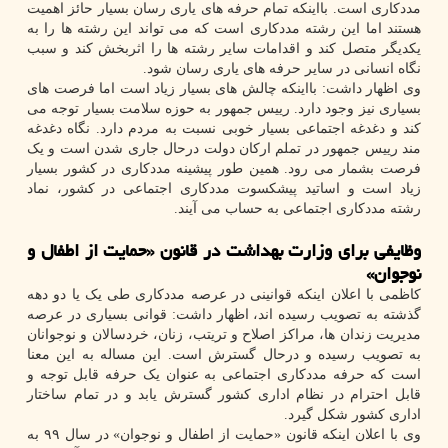
مددکاری است. بااینکه تمام حرفه های یاری رسان بسیار حائز اهمیت
هستند اما این رشته مددکاری است که می تواند این رشته ها را به
یکدیگر متصل کند و اقدامات سایر رشته ها را اثربخش کند و سبب
نگاه انسانی در سایر حرفه های یاری رسان شود.
وی اظهار داشت: بااینکه چالش های بسیار زیاد است اما فرصت های
بسیاری نیز وجود دارد. رییس جمهور به حوزه سلامت بسیار توجه می
کند و دغدغه اجتماعی بسیار خوبی نسبت به مردم دارد. نگاه دغدغه
مند رییس جمهور در تملم ارکان دولت درحال جاری شدن است و یک
فرصت بشمار می رود. همین طور پیشینه مددکاری در کشور بسیار
زیاد است و اساتید پیشکسوت مددکاری اجتماعی در کشور، نماد
رشته مددکاری اجتماعی به حساب می آیند.
وظایفی برای وزارت بهداشت در قانون «حمایت از اطفال و
نوجوان»
کاظمی با اعلان اینکه قوانینی در عرصه مددکاری طی یک یا دو دهه
گذشته به تصویب رسیده اند، اظهار داشت: قوانی بسیاری در عرصه
مدیریت زندان ها، مراکز اصلاح و تریتب، زنان، خردسالان و نوجوانان
به تصویب رسیده و درحال گسترش است. این مساله به این معنا
است که حرفه مددکاری اجتماعی به عنوان یک حرفه قابل توجه و
قابل احترام در نظام اداری کشور گسترش یابد و در تمام ساختار
اداری کشور شکل گیرد.
وی با اعلان اینکه قانون «حمایت از اطفال و نوجوان» در سال ۹۹ به