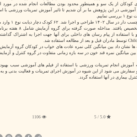
 کودکان از یک سو و همینطور محدود بودن مطالعات انجام شده در مورد 
موزشی در این پژوهش ما بر آن شدیم تا تاثیر آموزش تمرینات ورزشی با است
نماییم.
وی یادآور شذ: این مطالعه کارآزمایی بالینی کنترل شده برچس
به شکل تصادفی به دو گروه ۳۱ نفره آزمایش و کنترل تخصیص یافتند. مداخله
ا استفاده از پیام رسان های داخلی برای آنها جهت اجرا به اشتراک گذاشته
 ها نشان داد بین میانگین کلی نمره عادت­ های خواب در کودکان گروه آزمایش
ن میانگین نمره قند خون در سه بازه زمانی متفاوت در گروه کنترل و آزمای
 آموزش انجام تمرینات ورزشی با استفاده از فیلم ­های آموزشی سبب بهبو
کودکان دچار دیابت نوع ۱ شد. ازاین رو سفارش می شود از این شیوه در آموزش اجرای تمرینات و فعالیت­ بدنی و 
رل بیماری در آنها استفاده گردد.
1106
5.0 / 5