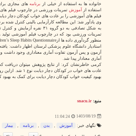
خانواده ­ها به استفاده از خیلی از
برنامه
­های مجازی برای
استفاده از
آموزش
تمرینات ورزشی در چارچوب فیلم ­های آ
فیلم­ های آموزشی را بر عادت های خواب کودکان دچار دیابت نوع ۱ بررسی 
تمرینات ورزشی بود که در چارچوب فیلم آموزشی تولید و ب
منظور گردآوری داده ها ازChildren’s Sleep Habits Questionnaire توسط مادران قبل و بعد از مطالعه استفاده شد.
استادیار دانشگاه علوم پزشکی لرستان اظهار داشت: یافته
آزمون و پس آزمون تفاوت آماری معناداری وجود داشت و بی
آماری معنادار پیدا شد.
کرمی خاطرنشان کرد: از نتایج پژوهش میتوان دریافت که
عادت­ های خواب در 
بهبود کیفیت خواب کودکان دچار دیابت برای کمک به بهبود کنت
منبع:
snacu.ir
1403/08/19
11:04:24
تگهای خبر:
آموزش
,
بدن
,
برنامه
,
بیمار