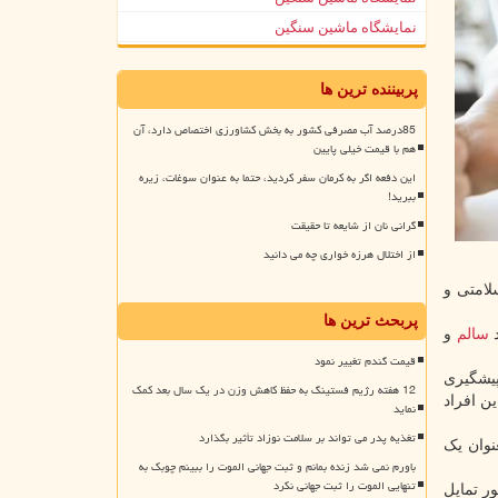
نمایشگاه ماشین سنگین
پربیننده ترین ها
85درصد آب مصرفی کشور به بخش کشاورزی اختصاص دارد، آن
هم با قیمت خیلی پایین
این دفعه اگر به کرمان سفر کردید، حتما به عنوان سوغات، زیره
ببرید!
گرانی نان از شایعه تا حقیقت
از اختلال هرزه خواری چه می دانید
لامتی و
پربحث ترین ها
د
سالم
و
قیمت گندم تغییر نمود
پیشگیری
12 هفته رژیم فستینگ به حفظ کاهش وزن در یک سال بعد کمک
این افراد
نماید
تغذیه پدر می تواند بر سلامت نوزاد تأثیر بگذارد
نوان یک
باورم نمی شد زنده بمانم و ثبت جهانی الموت را ببینم چوبک به
تنهایی الموت را ثبت جهانی نکرد
های ورزشی بنا به دلایلی نظیر وقوع پاندمی کووید ۱۹ و همینطور تمایل