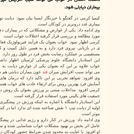
بیماران دیابتی شود.
بیماری غدد درون­ریز در کودکان است.
وی ادامه داد: یکی از عوارض و مشکلاتی که در بیماران دچا
مورد مطالعه و بررسی قرار گرفته اختلالات خواب است.
کرمی اظهار نمود: خواب بعنوان یک فرآیند فیزیولوژیک فعال
ی در بازیابی نیروی فرد دارد و به همین دلیل کمیت و کی
مستقیمی بر عملکرد رضایت­­ بخش فرد در طول روز دارد.
این استادیار دانشگاه علوم پزشکی لرستان اظهار داشت
خواب علاوه بر این که بعنوان یکی از عوارض دیابت به 
می­ تواند سبب افزایش میزان
قند
خون بیماران دیابتی هم ش
وی افزود: شواهد تجربی بر این تاکید دارد که درمان­ های 
آسایش فرد بهترین روش برای ارتقاء عادت های خواب هستن
کرمی افزود: مداخلات مبتنی بر ورزش بعنوان یک روش در
جمعیت ­های بالینی مورد استفاده قرار گرفته است.
این استادیار دانشگاه با اشاره به اینکه ورزش در پیشگی
اولیه از دیابت تیپ ۱ نقش شناخته شده­ ای ند
موثر است.
وی ادامه داد: ورزش در کنار دارو و رژیم غذایی در پیشگی
عامل اثر بخش بر بهبود مشکلات خواب شناسایی شده و مطال