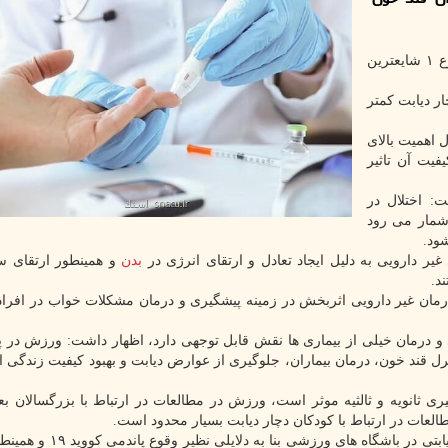
کیمیا کرمی در گفتگو با خبرنگار ایسنا بیان نمود: دیابت نوع ۱ شایع­ترین
ر دیابت کمتر
 اهمیت بالای
فیت آن تاثیر
: اختلال در
شمار می­ رود
ود.
غیر دارویی به دلیل ایجاد تعادل و ارتقای انرژی در
بدن
و همینطور ارتقای س
د.
مان غیر دارویی اثربخش در زمینه پیشگیری و درمان مشکلات خواب در افرا
ری و درمان خیلی از بیماری ها نقش قابل توجهی دارد، اظهار داشت: ورزش در 
ارد اما در کنترل قند خون، درمان بیماران، جلوگیری از عوارض دیابت و بهبود کیفیت زندگی 
ری ثانویه و ثالثیه موثر است، ورزش در مطالعات در ارتباط با بزرگسالان بع
عات در ارتباط با کودکان دچار دیابت بسیار محدود است.
او افزود: با عنایت به محدود شدن شرایط حضور کودکان دیابتی در باشگاه 