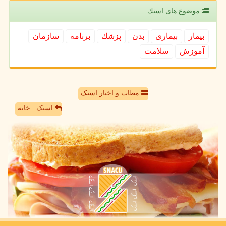
موضوع های اسنك
بیمار
بیماری
بدن
پزشك
برنامه
سازمان
آموزش
سلامت
مطاب و اخبار اسنک
اسنک : خانه