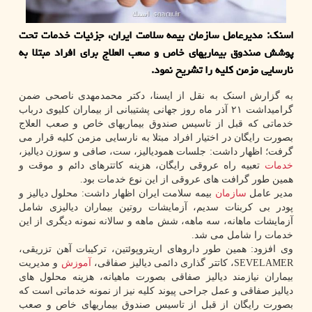
اسنک: مدیرعامل سازمان بیمه سلامت ایران، جزئیات خدمات تحت
پوشش صندوق بیماریهای خاص و صعب العلاج برای افراد مبتلا به
نارسایی مزمن کلیه را تشریح نمود.
به گزارش اسنک به نقل از ایسنا، دکتر محمدمهدی ناصحی ضمن
گرامیداشت ۲۱ آذر ماه روز جهانی پشتیبانی از بیماران کلیوی درباب
خدماتی که قبل از تاسیس صندوق بیماریهای خاص و صعب العلاج
بصورت رایگان در اختیار افراد مبتلا به نارسایی مزمن کلیه قرار می
گرفت؛ اظهار داشت: جلسات همودیالیز، ست، صافی و سوزن دیالیز،
خدمات
تعبیه راه عروقی رایگان، هزینه کاتترهای دائم و موقت و
همین طور گرافت های عروقی از این نوع خدمات بود.
مدیر عامل
سازمان
بیمه سلامت ایران اظهار داشت: محلول دیالیز و
پودر بی کربنات سدیم، آزمایشات روتین بیماران دیالیزی شامل
آزمایشات ماهانه، سه ماهه، شش ماهه و سالانه نمونه دیگری از این
خدمات را شامل می شد.
وی افزود: همین طور داروهای اریتروپوئتین، ترکیبات آهن تزریقی،
SEVELAMER، کاتتر گذاری دائمی دیالیز صفاقی،
آموزش
و مدیریت
بیماران نیازمند دیالیز صفاقی بصورت ماهیانه، هزینه محلول های
دیالیز صفاقی و عمل جراحی پیوند کلیه نیز از نمونه خدماتی است که
بصورت رایگان از قبل از تاسیس صندوق بیماریهای خاص و صعب