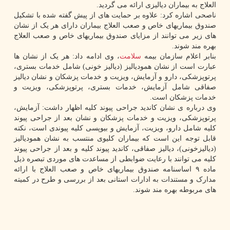
العلاج به بیماران دیالیزی ارائه می گردید.
ناصحی اشاره کرد: علاوه بر حمایت های از پیش گفته شده با تشکیل
صندوق بیماریهای خاص و صعب العلاج بیماران دارای هر یک از نشان
های زیر می توانند از مزایای صندوق بیماریهای خاص و صعب العلاج
بهره مند شوند.
بنابر اعلام سازمان بیمه
سلامت
، وی ادامه داد: هر یک از نشان ها
عبارت است از نشان همودیالیز (دیالیز خونی) شامل خدمات بستری،
پرتوپزشکی، دارو و آزمایش، ویزیت و خدمات پزشکان و نشان دیالیز
صفاقی شامل آزمایش، خدمات بستری، پرتوپزشکی، ویزیت و
خدمات پزشکان است.
وی درباره ی نشان کاندید جراحی پیوند کلیه اظهار داشت: آزمایش،
پرتوپزشکی، ویزیت و خدمات پزشکان و نشان بعد از جراحی پیوند
کلیه شامل دارو، ویزیت، آزمایش و بیوپسی کلیه پیوندی است، نکته
قابل توجه این است که بیماران کلیوی منتسب به نشان همودیالیز
(دیالیزخونی)، دیالیز صفاقی، کاندید پیوند کلیه و بعد از جراحی پیوند
کلیه می توانند با رعایت ضوابطی از مساعدت های موردی تبصره ذیل
ماده ۹ اساسنامه صندوق بیماریهای خاص و صعب العلاج با ارائه
مدارک و مستندات به ادارات استانی بعد از بررسی و طرح در کمیته
های مربوطه بهره مند شوند.