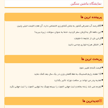
نمایشگاه ماشین سنگین
پربیننده ترین ها
85درصد آب مصرفی کشور به بخش کشاورزی اختصاص دارد، آن هم با قیمت خیلی پایین
این دفعه اگر به کرمان سفر کردید، حتما به عنوان سوغات، زیره ببرید!
گرانی نان از شایعه تا حقیقت
از اختلال هرزه خواری چه می دانید
پربحث ترین ها
قیمت گندم تغییر نمود
12 هفته رژیم فستینگ به حفظ کاهش وزن در یک سال بعد کمک نماید
تغذیه پدر می تواند بر سلامت نوزاد تأثیر بگذارد
باورم نمی شد زنده بمانم و ثبت جهانی الموت را ببینم چوبک به تنهایی الموت را ثبت جهانی نکرد
جدیدترین ها