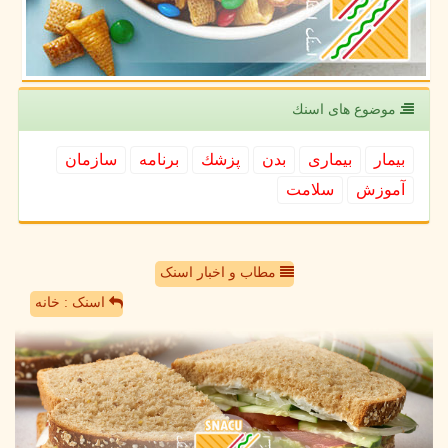
موضوع های اسنك
بیمار
بیماری
بدن
پزشك
برنامه
سازمان
آموزش
سلامت
مطاب و اخبار اسنک
اسنک : خانه