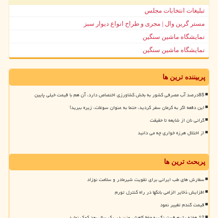
تبلیغات انتخابات مجلس
مستر گرین وال | مجری و طراح انواع دیوار سبز
نمایشگاه ماشین سنگین
نمایشگاه ماشین سنگین
پربیننده ترین ها
85درصد آب مصرفی کشور به بخش کشاورزی اختصاص دارد، آن هم با قیمت خیلی پایین
این دفعه اگر به کرمان سفر کردید، حتما به عنوان سوغات، زیره ببرید!
گرانی نان از شایعه تا حقیقت
از اختلال هرزه خواری چه می دانید
پربحث ترین ها
سفارش های طب ایرانی برای تقویت شیرمادر و سلامت نوزاد
افزایش ذخایر الزامی بانکها در راه کنترل تورم
قیمت گندم تغییر نمود
12 هفته رژیم فستینگ به حفظ کاهش وزن در یک سال بعد کمک نماید