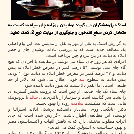
اسنک: پژوهشگران می گویند نوشیدن روزانه چای سیاه ممکنست به
متعادل کردن سطح قندخون و جلوگیری از دیابت نوع 2، کمک نماید.
به گزارش اسنک به نقل از مهر به نقل از مدیسن نت، این پیام اصلی
یک مطالعه جدید است که به بررسی عادات نوشیدن چای و خطر
ابتلاء به دیابت در بین مردم چین پرداخته است.
افرادی که هر روز چای سیاه می نوشند در مقایسه با افرادی که هیچ
گاه چای نمی نوشند، ۵۳ درصد کمتر در معرض خطر ابتلاء به پیش
دیابت و ۴۷ درصد کمتر در معرض خطر ابتلاء به دیابت نوع ۲ بودند.
پیش دیابت به سطوح
قند
خونی اطلاق می شود که بالاتر از حد
طبیعی است، اما آنقدر بالا نیست که هنوز دیابت نامیده شود.
چای سیاه یک چای قدیمی از چین است که پروسه تخمیر گسترده ای
را پشت سر گذاشته است و سرشار از باکتری های
سالم
یا پروبیوتیک
هایی است که ممکنست
سلامت
روده را بهبود بخشد.
دکتر «تانگجی وو»، استادیار دانشکده پزشکی آدلاید استرالیا و
نویسنده این مطالعه، اظهار داشت: «گزارش شده است که چای
اثرات مطلوب مختلفی دارد که به کاهش التهاب و اکسیداسیون مضر
و بهبود حساسیت به انسولین کمک می نماید.»
برای این مطالعه، پژوهشگران از ۱۹۲۳ بزرگسال ۲۰ تا ۸۰ ساله