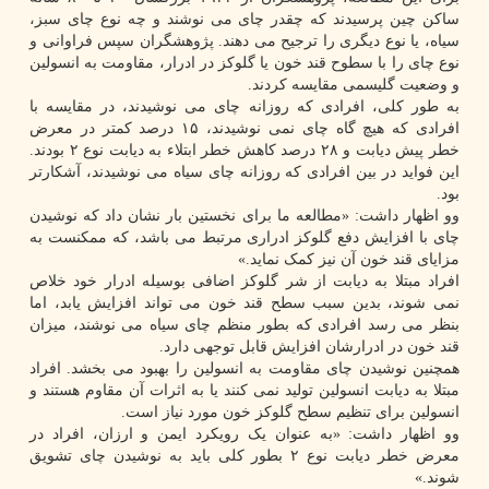
ساکن چین پرسیدند که چقدر چای می نوشند و چه نوع چای سبز،
سیاه، یا نوع دیگری را ترجیح می دهند. پژوهشگران سپس فراوانی و
نوع چای را با سطوح قند خون یا گلوکز در ادرار، مقاومت به انسولین
و وضعیت گلیسمی مقایسه کردند.
به طور کلی، افرادی که روزانه چای می نوشیدند، در مقایسه با
افرادی که هیچ گاه چای نمی نوشیدند، ۱۵ درصد کمتر در معرض
خطر پیش دیابت و ۲۸ درصد کاهش خطر ابتلاء به دیابت نوع ۲ بودند.
این فواید در بین افرادی که روزانه چای سیاه می نوشیدند، آشکارتر
بود.
وو اظهار داشت: «مطالعه ما برای نخستین بار نشان داد که نوشیدن
چای با افزایش دفع گلوکز ادراری مرتبط می باشد، که ممکنست به
مزایای قند خون آن نیز کمک نماید.»
افراد مبتلا به دیابت از شر گلوکز اضافی بوسیله ادرار خود خلاص
نمی شوند، بدین سبب سطح قند خون می تواند افزایش یابد، اما
بنظر می رسد افرادی که بطور منظم چای سیاه می نوشند، میزان
قند خون در ادرارشان افزایش قابل توجهی دارد.
همچنین نوشیدن چای مقاومت به انسولین را بهبود می بخشد. افراد
مبتلا به دیابت انسولین تولید نمی کنند یا به اثرات آن مقاوم هستند و
انسولین برای تنظیم سطح گلوکز خون مورد نیاز است.
وو اظهار داشت: «به عنوان یک رویکرد ایمن و ارزان، افراد در
معرض خطر دیابت نوع ۲ بطور کلی باید به نوشیدن چای تشویق
شوند.»