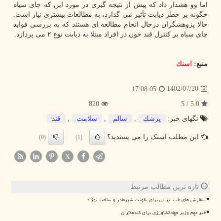
اما وو هشدار داد که پیش از نتیجه گیری در مورد این که چای سیاه
چگونه بر خطر دیابت تأثیر می گذارد، به مطالعات بیشتری نیاز است.
حالا پژوهشگران درحال انجام مطالعه ای هستند که به بررسی فواید
چای سیاه بر کنترل قند خون در افراد مبتلا به دیابت نوع ۲ می پردازد.
منبع:
اسنك
1402/07/20
17:08:05
820
5.0 / 5
تگهای خبر:
پزشك
,
سالم
,
سلامت
,
قند
این مطلب اسنک را می پسندید؟
(0)
(1)
X
تازه ترین مطالب مرتبط
سفارش های طب ایرانی برای تقویت شیرمادر و سلامت نوزاد
خبر مهم وزیر جهادکشاورزی برای گندمکاران