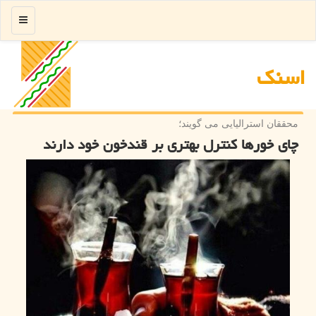
منو
اسنك
محققان استرالیایی می گویند؛
چای خورها کنترل بهتری بر قندخون خود دارند