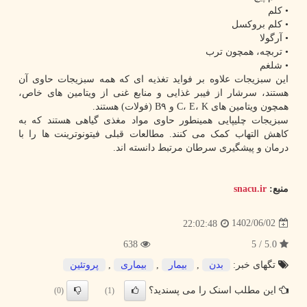
• کلم
• کلم بروکسل
• آرگولا
• تربچه، همچون ترب
• شلغم
این سبزیجات علاوه بر فواید تغذیه ای که همه سبزیجات حاوی آن
هستند، سرشار از فیبر غذایی و منابع غنی از ویتامین های خاص،
همچون ویتامین های C، E، K و B۹ (فولات) هستند.
سبزیجات چلیپایی همینطور حاوی مواد مغذی گیاهی هستند که به
کاهش التهاب کمک می کنند. مطالعات قبلی فیتونوترینت ها را با
درمان و پیشگیری سرطان مرتبط دانسته اند.
منبع:
snacu.ir
1402/06/02
22:02:48
638
5.0 / 5
تگهای خبر:
بدن
,
بیمار
,
بیماری
,
پروتئین
این مطلب اسنک را می پسندید؟
(0)
(1)