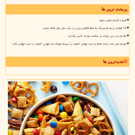
پربحث ترین ها
قیمت گندم تغییر نمود
12 هفته رژیم فستینگ به حفظ کاهش وزن در یک سال بعد کمک نماید
تغذیه پدر می تواند بر سلامت نوزاد تأثیر بگذارد
باورم نمی شد زنده بمانم و ثبت جهانی الموت را ببینم چوبک به تنهایی الموت را ثبت جهانی نکرد
جدیدترین ها