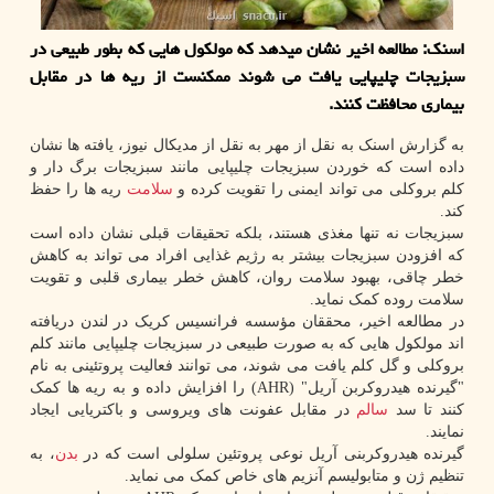
اسنک: مطالعه اخیر نشان میدهد که مولکول هایی که بطور طبیعی در
سبزیجات چلیپایی یافت می شوند ممکنست از ریه ها در مقابل
بیماری محافظت کنند.
به گزارش اسنک به نقل از مهر به نقل از مدیکال نیوز، یافته ها نشان
داده است که خوردن سبزیجات چلیپایی مانند سبزیجات برگ دار و
کلم بروکلی می تواند ایمنی را تقویت کرده و
سلامت
ریه ها را حفظ
کند.
سبزیجات نه تنها مغذی هستند، بلکه تحقیقات قبلی نشان داده است
که افزودن سبزیجات بیشتر به رژیم غذایی افراد می تواند به کاهش
خطر چاقی، بهبود سلامت روان، کاهش خطر بیماری قلبی و تقویت
سلامت روده کمک نماید.
در مطالعه اخیر، محققان مؤسسه فرانسیس کریک در لندن دریافته
اند مولکول هایی که به صورت طبیعی در سبزیجات چلیپایی مانند کلم
بروکلی و گل کلم یافت می شوند، می توانند فعالیت پروتئینی به نام
"گیرنده هیدروکربن آریل" (AHR) را افزایش داده و به ریه ها کمک
کنند تا سد
سالم
در مقابل عفونت های ویروسی و باکتریایی ایجاد
نمایند.
گیرنده هیدروکربنی آریل نوعی پروتئین سلولی است که در
بدن
، به
تنظیم ژن و متابولیسم آنزیم های خاص کمک می نماید.