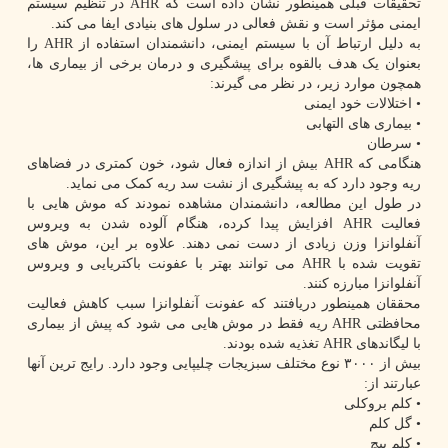
تحقیقات قبلی همینطور نشان داده است که AHR در تنظیم سیستم
ایمنی مؤثر است و نقش فعالی در سلول های بنیادی ایفا می کند.
به دلیل ارتباط آن با سیستم ایمنی، دانشمندان استفاده از AHR را
بعنوان یک هدف بالقوه برای پیشگیری و درمان برخی از بیماری ها،
همچون موارد زیر، در نظر می گیرند:
• اختلالات خود ایمنی
• بیماری های التهابی
• سرطان
هنگامی که AHR بیش از اندازه فعال شود، خون کمتری در فضاهای
ریه وجود دارد که به پیشگیری از نشت سد ریه کمک می نماید.
در طول این مطالعه، دانشمندان مشاهده نمودند که موش هایی با
فعالیت AHR افزایش پیدا کرده، هنگام آلوده شدن به ویروس
آنفلوانزا وزن زیادی از دست نمی دهند. علاوه بر این، موش های
تقویت شده با AHR می توانند بهتر با عفونت باکتریایی و ویروس
آنفلوانزا مبارزه کنند.
محققان همینطور دریافتند که عفونت آنفلوانزا سبب کاهش فعالیت
محافظتی AHR ریه فقط در موش هایی می شود که پیش از بیماری
با لیگاندهای AHR تغذیه شده بودند.
بیش از ۳۰۰۰ نوع مختلف سبزیجات چلیپایی وجود دارد. رایج ترین آنها
عبارتند از:
• کلم بروکلی
• گل کلم
• کلم پیچ