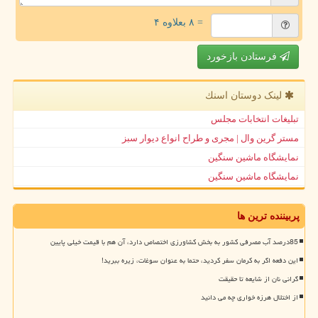
= ۸ بعلاوه ۴
فرستادن بازخورد
لینک دوستان اسنك
تبلیغات انتخابات مجلس
مستر گرین وال | مجری و طراح انواع دیوار سبز
نمایشگاه ماشین سنگین
نمایشگاه ماشین سنگین
پربیننده ترین ها
85درصد آب مصرفی کشور به بخش کشاورزی اختصاص دارد، آن هم با قیمت خیلی پایین
این دفعه اگر به کرمان سفر کردید، حتما به عنوان سوغات، زیره ببرید!
گرانی نان از شایعه تا حقیقت
از اختلال هرزه خواری چه می دانید