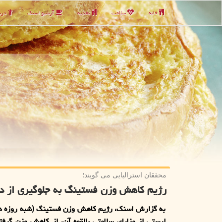
خانه
سلامت
تغذیه
آرشیو اسنك
دربا
محققان استرالیایی می گویند؛
رژیم کاهش وزن فستینگ به جلوگیری از د
به گزارش اسنک، رژیم کاهش وزن فستینگ (شبه روزه دا
لیستی از مزایای سلامتی بالقوه آن، از کاهش وزن گرفت