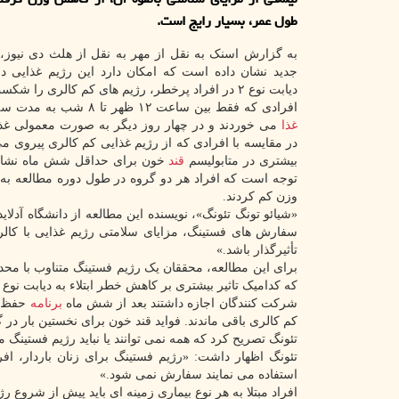
طول عمر، بسیار رایج است.
به گزارش اسنک به نقل از مهر به نقل از هلث دی نیوز،
جدید نشان داده است که امکان دارد این رژیم غذایی در
دیابت نوع ۲ در افراد پرخطر، رژیم های کم کالری را شکست دهد.
افرادی که فقط بین ساعت ۱۲ ظهر تا ۸ شب به مدت سه روز در هفته
غذا
می خوردند و در چهار روز دیگر به صورت معمولی غذا
در مقایسه با افرادی که از رژیم غذایی کم کالری پیروی می
بیشتری در متابولیسم
قند
خون برای حداقل شش ماه نشان 
توجه است که افراد هر دو گروه در طول دوره مطالعه به
وزن کم کردند.
«شیائو تونگ تئونگ»، نویسنده این مطالعه از دانشگاه آدلا
سفارش های فستینگ، مزایای سلامتی رژیم غذایی با کالری
تأثیرگذار باشد.»
که کدامیک تاثیر بیشتری بر کاهش خطر ابتلاء به دیابت نوع ۲ دارد.
شرکت کنندگان اجازه داشتند بعد از شش ماه
برنامه
حفظ وز
کم کالری باقی ماندند. فواید قند خون برای نخستین بار در گروه فستینگ پ
تئونگ تصریح کرد که همه نمی توانند یا نباید رژیم فستینگ مت
تئونگ اظهار داشت: «رژیم فستینگ برای زنان باردار، افر
استفاده می نمایند سفارش نمی شود.»
افراد مبتلا به هر نوع بیماری زمینه ای باید پیش از شروع