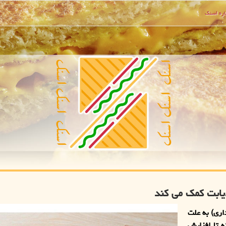
ره اسنك
یابت کمک می کند
ری) به علت
ه تا افزایش