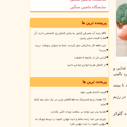
نمایشگاه ماشین سنگین
پربیننده ترین ها
85درصد آب مصرفی کشور به بخش کشاورزی اختصاص دارد، آن
هم با قیمت خیلی پایین
این دفعه اگر به کرمان سفر کردید، حتما به عنوان سوغات، زیره
ببرید!
گرانی نان از شایعه تا حقیقت
از اختلال هرزه خواری چه می دانید
غذایی و
 بالینی
پربحث ترین ها
 در بیشتر از ۲۰۰ نفر مقایسه کردند تا ببینند
قیمت گندم تغییر نمود
در رژیم
12 هفته رژیم فستینگ به حفظ کاهش وزن در یک سال بعد کمک
نماید
تغذیه پدر می تواند بر سلامت نوزاد تأثیر بگذارد
ه گلوکز
باورم نمی شد زنده بمانم و ثبت جهانی الموت را ببینم چوبک به
تنهایی الموت را ثبت جهانی نکرد