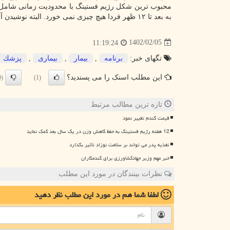
به بعد تا ۱۲ ظهر فردا هیچ چیزی نمی خورد. البته نوشیدن آب در این محدوده زمانی شبه روزه داری، مجاز است.
1402/02/05
11:19:24
تگهای خبر:
برنامه
,
بیمار
,
بیماری
,
پزشك
این مطلب اسنک را می پسندید؟
(0)
(1)
تازه ترین مطالب مرتبط
قیمت گندم تغییر نمود
12 هفته رژیم فستینگ به حفظ کاهش وزن در یک سال بعد کمک نماید
تغذیه پدر می تواند بر سلامت نوزاد تأثیر بگذارد
خبر مهم وزیر جهادکشاورزی برای گندمکاران
نظرات بینندگان در مورد این مطلب
لطفا شما هم
در مورد این مطلب
نظر دهید