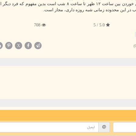
708
5.0 / 5
X