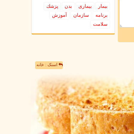
بیمار
بیماری
بدن
پزشك
برنامه
سازمان
آموزش
سلامت
اسنک : خانه