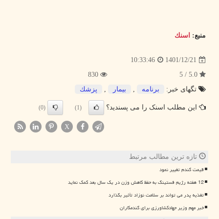
منبع:
اسنك
1401/12/21
10:33:46
830
5.0 / 5
تگهای خبر:
برنامه
,
بیمار
,
پزشك
این مطلب اسنک را می پسندید؟
(0)
(1)
X
تازه ترین مطالب مرتبط
قیمت گندم تغییر نمود
12 هفته رژیم فستینگ به حفظ کاهش وزن در یک سال بعد کمک نماید
تغذیه پدر می تواند بر سلامت نوزاد تأثیر بگذارد
خبر مهم وزیر جهادکشاورزی برای گندمکاران