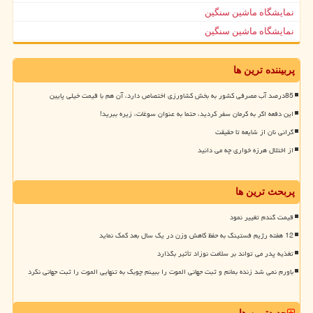
نمایشگاه ماشین سنگین
نمایشگاه ماشین سنگین
پربیننده ترین ها
85درصد آب مصرفی کشور به بخش کشاورزی اختصاص دارد، آن هم با قیمت خیلی پایین
این دفعه اگر به کرمان سفر کردید، حتما به عنوان سوغات، زیره ببرید!
گرانی نان از شایعه تا حقیقت
از اختلال هرزه خواری چه می دانید
پربحث ترین ها
قیمت گندم تغییر نمود
12 هفته رژیم فستینگ به حفظ کاهش وزن در یک سال بعد کمک نماید
تغذیه پدر می تواند بر سلامت نوزاد تأثیر بگذارد
باورم نمی شد زنده بمانم و ثبت جهانی الموت را ببینم چوبک به تنهایی الموت را ثبت جهانی نکرد