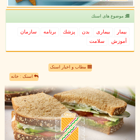
موضوع های اسنك
بیمار
بیماری
بدن
پزشك
برنامه
سازمان
آموزش
سلامت
مطاب و اخبار اسنک
اسنک : خانه