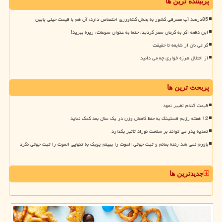
پربیننده ترین ها
85درصد آب مصرفی کشور به بخش کشاورزی اختصاص دارد، آن هم با قیمت خیلی پایین
این دفعه اگر به کرمان سفر کردید، حتما به عنوان سوغات، زیره ببرید!
گرانی نان از شایعه تا حقیقت
از اختلال هرزه خواری چه می دانید
پربحث ترین ها
قیمت گندم تغییر نمود
12 هفته رژیم فستینگ به حفظ کاهش وزن در یک سال بعد کمک نماید
تغذیه پدر می تواند بر سلامت نوزاد تأثیر بگذارد
باورم نمی شد زنده بمانم و ثبت جهانی الموت را ببینم چوبک به تنهایی الموت را ثبت جهانی نکرد
جدیدترین ها