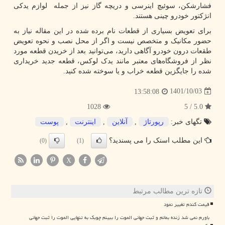
فشارشکن، سوئیچ اینرسی و دریچه گاز نیز از جمله لوازم یدکی
انژکتور خودرو چینی هستند.
برای تعویض بسیاری از قطعات نام‌ برده شده در این مقاله نیاز به
حضور مکانیک و متخصص نیست و اگر از محل نصب و نحوه تعویض
طقعات درون خودرو آگاهی دارید، می‌توانید بعد از خریدن قطعه مورد
نظر از فروشگاه‌های معتبر مانند یدک لوکس، قطعه جدید خریداری
شده را جایگزین قطعه خراب و یا سوخته شده کنید.
1401/10/03
13:58:08
1028
5.0 / 5
تگهای خبر:
رپورتاژ
,
آنلاین
,
اینترنت
,
پوست
این مطلب اسنک را می پسندید؟
(0)
(1)
X
تازه ترین مطالب مرتبط
قیمت گندم تغییر نمود
باورم نمی شد زنده بمانم و ثبت جهانی الموت را ببینم چوبک به تنهایی الموت را ثبت جهانی