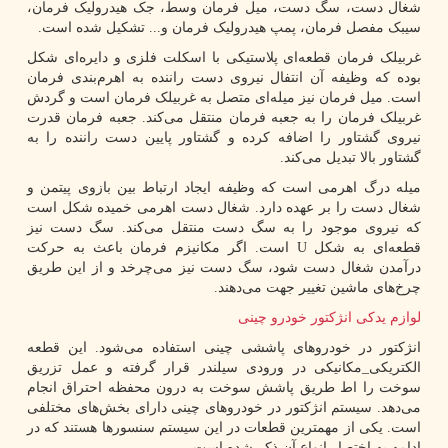
شغال دست، سگ دست، میل فرمان وسط، جک هیدرولیک فرمان،
سیبک مفصل فرمان، پمپ هیدرولیک فرمان و... تشکیل شده است.
غربیلک فرمان قطعه‌ای پلاستیکی با اسکلت فلزی و دایره‌ای شکل
بوده که وظیفه آن انتفال نیروی دست راننده به اهرم‌بندی فرمان
است. میل فرمان نیز میله‌ای متصل به غربیلک فرمان است و گردش
غربیلک فرمان را به جعبه فرمان منتقل می‌کند. جعبه فرمان قدرت
نیروی گشتاور را اضافه کرده و گشتاور پایین دست راننده را به
گشتاور بالا تبدیل می‌کند.
میله درگ اهرمی است که وظیفه ایجاد ارتباط بین بازوی پیتمن و
شغال دست را بر عهده دارد. شغال دست اهرمی خمیده شکل است
که نیروی موجود را به سگ دست منتقل می‌کند. سگ دست نیز
قطعه‌ای به شکل
U
است. اگر مکانیزم فرمان باعث به حرکت
درآمدن شغال دست شود، سگ دست نیز می‌چرخد و از این طریق
چرخ‌های ماشین تغییر جهت می‌دهند.
لوازم یدکی انژکتور خودرو چینی
انژکتور در خودروهای پاششی چینی استفاده می‌شود. این قطعه
الکتریکی_مکانیکی در ورودی سیلندر قرار گرفته و عمل تزریق
سوخت را اط طریق پاشش سوخت به درون محفظه‌ احتراق انجام
می‌دهد. سیستم انژکتور در خودروهای چینی دارای بخش‌های مختلفی
است. یکی از مهمترین قطعات در این سیستم سنسورها هستند که در
ادامه به اختصار انواع آن ذکر شده است.