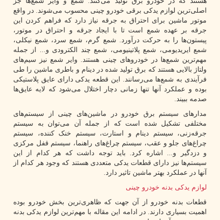
هستند که در خودرو برق تولید می‌کنند. شمع و وایر شمع‌ها جز
اصلی‌ترین لوازم یدکی برقی خودرو چینی محسوب می‌شوند. در واقع
موتور ماشین برای احتراق به جرقه نیاز دارد که فراهم کردن این
جرقه بر عهده شمع است تا با ایجاد جرقه و احتراق در موتور،
پیستون‌ها را به حرکت در‌آورد. شمع گرم، شمع سرد، شمع نیکلی،
شمع ایریدیومی، شمع پلاتینیومی، شمع‌ چند الکترودی و... از جمله
مهم‌‌ترین شمع‌ها در خودروهای چینی هستند. وایر شمع نیز سیم‌های
ولتاژ بالایی هستند که برق تولید شده در دینام و باطری ماشین را طی
فرآیندی به شمع‌ها می‌رسانند. این قطعه یدکی دارای عایق پلاستیکی
بوده و عملکرد آنها تنها زمانی دچار اختلال می‌شود که لایه عایق‌ها
صدمه ببیند.
مدارهای سیستم برق خودرو در ماشین‌های چینی از سیستم‌های
مختلفی تشکیل شده است که از جمله آن می‌توان به سیستم
جرقه‌زنی، سیستم دینام و استارت، سیستم خنک کننده، سیستم
چراغ‌های جلو و عقب، سیستم چراغ‌های راهنما، سیستم قفل مرکزی
و دزدگیر و... اشاره کرد. باید توجه داشت که هر کدام از این
سیستم‌ها نیز دارای قطعات یدکی متعددی هستند که وجود هر کدام از
آنها در عملکرد بهتر ماشین تاثیر دارد.
لوازم یدکی بدنه خودرو چینی
قطعات بدنه خودرو از آن جهت که ظاهری‌ترین بخش خودرو بوده
اهمیت بسیاری دارند. در ادامه این مقاله با مهم‌ترین لوازم یدکی بدنه