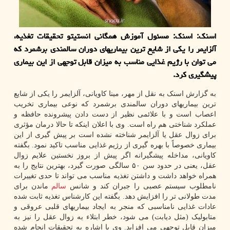
اسنک: اسنک: مسئول آموزش همگانی انستیتو تحقیقات تغذیه،
آلزایمر را یکی از شایع ترین بیماریهای دوران سالمندی برشمرد که
می توان با رژیم غذایی مناسب به میزان قابل توجهی از این بیماری
پیشگیری کرد.
به گزارش اسنک به نقل از مهر، مینا کاویانی، آلزایمر را یکی از شایع
ترین بیماریهای دوران سالمندی برشمرد که نوعی بیماری تخریب
اعصاب است و با علائمی نظیر از دست دادن پیشرونده حافظه و
عملکرد شناختی هم راه است. وی با اعلان اینکه تا حالا درمان مؤثری
برای زوال عقل یا آلزایمر شناخته نشده است بر پیش گیری از این
بیماری خصوصاً با بهره گیری از رژیم غذایی مناسب تاکید نمود. بگفته
کاویانی، مداخله پیشگیرانه اگر پیش از بروز نخستین علایم زوال
عقل، یعنی در حدود سن ۵۰ سالگی صورت گیرد، بهترین نتایج را به
همراه خواهد داشت و داشتن تغذیه مناسب می تواند تا حدی تغییرات
نامطلوب سیستم عصبی را جبران کند و شانس
سالم
ماندن برای
مدت طولانی تر را افزایش دهد. بگفته این کارشناس تغذیه ثابت شده
عادات غذایی نامناسبی که منجر به ایجاد بیماریهای قلبی عروقی و
متابولیک (مثل دیابت) می شود، خطر ابتلاء به زوال عقل را نیز به
میزان قابل توجهی می افزاید. وی با اشاره به تحقیقات انجام شده