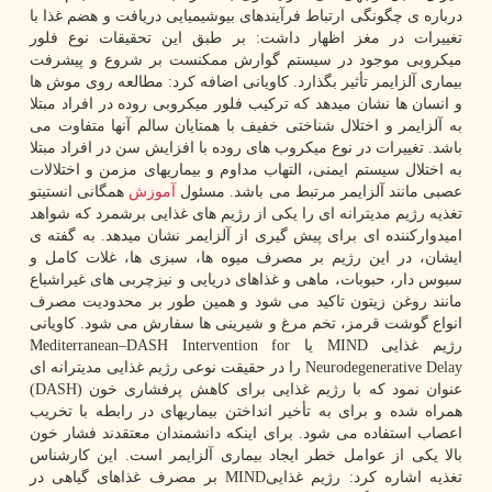
درباره ی چگونگی ارتباط فرآیندهای بیوشیمیایی دریافت و هضم غذا با
تغییرات در مغز اظهار داشت: بر طبق این تحقیقات نوع فلور
میکروبی موجود در سیستم گوارش ممکنست بر شروع و پیشرفت
بیماری آلزایمر تأثیر بگذارد. کاویانی اضافه کرد: مطالعه روی موش ها
و انسان ها نشان میدهد که ترکیب فلور میکروبی روده در افراد مبتلا
به آلزایمر و اختلال شناختی خفیف با همتایان سالم آنها متفاوت می
باشد. تغییرات در نوع میکروب های روده با افزایش سن در افراد مبتلا
به اختلال سیستم ایمنی، التهاب مداوم و بیماریهای مزمن و اختلالات
عصبی مانند آلزایمر مرتبط می باشد. مسئول
آموزش
همگانی انستیتو
تغذیه رژیم مدیترانه ای را یکی از رژیم های غذایی برشمرد که شواهد
امیدوارکننده ای برای پیش گیری از آلزایمر نشان میدهد. به گفته ی
ایشان، در این رژیم بر مصرف میوه ها، سبزی ها، غلات کامل و
سبوس دار، حبوبات، ماهی و غذاهای دریایی و نیزچربی های غیراشباع
مانند روغن زیتون تاکید می شود و همین طور بر محدودیت مصرف
انواع گوشت قرمز، تخم مرغ و شیرینی ها سفارش می شود. کاویانی
رژیم غذایی MIND یا Mediterranean–DASH Intervention for
Neurodegenerative Delay را در حقیقت نوعی رژیم غذایی مدیترانه ای
عنوان نمود که با رژیم غذایی برای کاهش پرفشاری خون (DASH)
همراه شده و برای به تأخیر انداختن بیماریهای در رابطه با تخریب
اعصاب استفاده می شود. برای اینکه دانشمندان معتقدند فشار خون
بالا یکی از عوامل خطر ایجاد بیماری آلزایمر است. این کارشناس
تغذیه اشاره کرد: رژیم غذاییMIND بر مصرف غذاهای گیاهی در