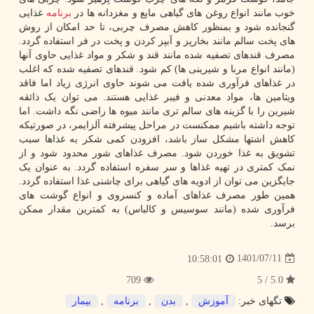
خوب مانند انواع روغن های گیاهی مایع و مغزدانه ها در
برنامه
غذایی
گنجانده شود و بمنظور کاهش مصرف چربی، تا حد امکان از روش
های پخت سالم مانند بخارپز و آبپز کردن و پخت در فر استفاده گردد.
مصرف قندهای تصفیه شده مانند قند و شکر و مواد غذایی حاوی آنها
(مانند انواع مربا و شیرینی ها) کم شود. قندهای تصفیه شده که اغلب
در غذاهای فرآوری شده یافت می شوند حاوی انرژی زیاد اما فاقد
ویتامین ها، مواد معدنی و فیبر غذایی هستند. می توان یک ذائقه
شیرین را با گزینه های سالم تری مانند میوه ها راضی نگه داشت. اما
توجه داشته باشیم ممکنست در مراحل پیشرفته آلزایمر، در صورتیکه
کاهش اشتها مشکل ساز باشد، افزودن کمی شکر به غذاها سبب
تشویق به غذا خوردن شود. مصرف غذاهای شور محدود شود و از
نمک کمتری در تهیه غذاها و سر سفره استفاده گردد. به عنوان یک
جایگزین می توان از ادویه های گیاهی برای چاشنی غذا استفاده گردد.
همین طور مصرف غذاهای آماده و کنسروی و انواع گوشت های
فرآوری شده (مانند سوسیس و کالباس) به کمترین مقدار ممکن
برسد.
1401/07/11
10:58:01
709
5.0 / 5
تگهای خبر:
آموزش
,
بدن
,
برنامه
,
بیمار