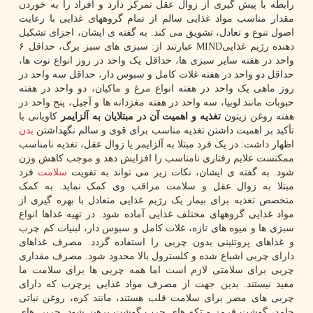
رابطه با پیش گیری از زوال عقل تمرکز دارد و افراد را به خوردن
مقدار مناسب مواد غذایی سالم از تمام گروههای غذایی با رعایت
اصول تنوع و تعادل، تشویق می کند. به گفته ی ایشان، اجزای تشکیل
دهنده رژیم غذاییMIND عبارتند از: سبزی های سبز برگ، حداقل ۶
واحد در هفته سایر سبزی ها، حداقل یک واحد در روز انواع توت ها،
حداقل دو واحد در هفته غلات کامل و سبوس دار، حداقل سه واحد در
روز ماهی یک واحد در هفته انواع مرغ و ماکیان، دو واحد در هفته
حبوبات مانند لوبیا، سه واحد در هفته مغزدانه ها و آجیل، پنج واحد در
هفته روغن زیتون
تغذیه و اهمیت آن در مبتلایان به آلزایمر
کاویانی با
تأکید بر اهمیت داشتن تغذیه مناسب برای قوی و سالم نگهداشتن
بدن
اظهار داشت: در یک فرد مبتلا به آلزایمر یا زوال عقل، تغذیه نامناسب
ممکنست علایم رفتاری نامناسب را افزایش دهد و موجب کاهش وزن
شود. به گفته ی ایشان، نکات زیر می تواند به تقویت
سلامت
فرد
مبتلا به زوال عقل و سلامت مراقب وی کمک نماید. به کمک
متخصص تغذیه برای بیمار یک رژیم غذایی متعادل با بهره گیری از
مواد غذایی گروههای مختلف غذایی آماده شود. در تهیه غذاها انواع
سبزی ها و میوه های تازه، غلات کامل و سبوس دار، لبنیات کم چرب
و غذاهای پروتئینی بدون چربی را استفاده گردد. مصرف غذاهای
دارای چربی اشباع شده و کلسترول بالا محدود شود. مصرف مقداری
چربی برای سلامتی لازم است اما همه چربی ها برای سلامت ما
مفید نیستند. بدین جهت از مصرف مواد غذایی پرچرب که دارای
چربی های مضر برای سلامت قلب هستند، مانند کره، روغن نباتی
جامد، گوشت قرمز و تکه های چرب گوشت پرهیز شود. چربی های