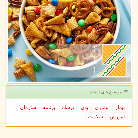
موضوع های اسنك
بیمار
بیماری
بدن
پزشك
برنامه
سازمان
آموزش
سلامت