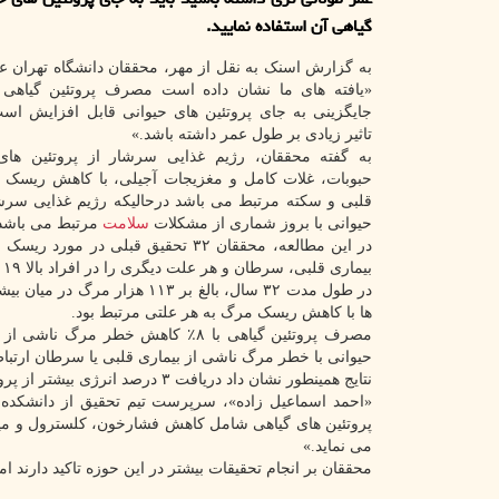
گیاهی آن استفاده نمایید.
به گزارش اسنک به نقل از مهر، محققان دانشگاه تهران عن
«یافته های ما نشان داده است مصرف پروتئین گیاهی 
جایگزینی به جای پروتئین های حیوانی قابل افزایش است
تاثیر زیادی بر طول عمر داشته باشد.»
به گفته محققان، رژیم غذایی سرشار از پروتئین های
حبوبات، غلات کامل و مغزیجات آجیلی، با کاهش ریسک دی
قلبی و سکته مرتبط می باشد درحالیکه رژیم غذایی سرشا
حیوانی با بروز شماری از مشکلات
سلامت
مرتبط می باشد
در این مطالعه، محققان ۳۲ تحقیق قبلی در مو
بیماری قلبی، سرطان و هر علت دیگری را در افراد بالا ۱۹ سال بررسی کردند.
ها با کاهش ریسک مرگ به هر علتی مرتبط بود.
حیوانی با خطر مرگ ناشی از بیماری قلبی یا سرطان ارتبا
نتایج همینطور نشان داد دریافت ۳ درصد انرژی بیشتر از پروتئین های گیاهی با کاهش ۵ درصدی ریسک مرگ به هر علتی مرتبط می باشد.
«احمد اسماعیل زاده»، سرپرست تیم تحقیق از دانشکده پز
می نماید.»
محققان بر انجام تحقیقات بیشتر در این حوزه تاکید دارند 