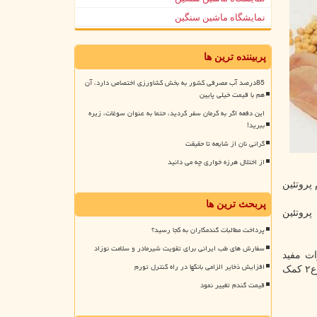
نمایشگاه ماشین سنگین
پربیننده ترین ها
85درصد آب مصرفی کشور به بخش کشاورزی اختصاص دارد، آن
هم با قیمت خیلی پایین
این دفعه اگر به کرمان سفر کردید، حتما به عنوان سوغات، زیره
ببرید!
گرانی نان از شایعه تا حقیقت
از اختلال هرزه خواری چه می دانید
د تمام پروتئین
پربحث ترین ها
د. مصرف پروتئین
پرداخت مطالبات گندمکاران به کجا رسید؟
سفارش های طب ایرانی برای تقویت شیرمادر و سلامت نوزاد
ات مفید
افزایش ذخایر الزامی بانکها در راه کنترل تورم
پروتئین های گیاهی شامل کاهش فشارخون، کلسترول و میزان قندخون است که به کاهش ریسک مشکلاتی نظیر بیماری قلبی و دیابت نوع۲ کمک
قیمت گندم تغییر نمود