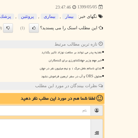
1399/05/05
23:47:46
تگهای خبر:
بیمار
,
بیماری
,
پروتئین
,
پزشك
این مطلب اسنک را می پسندید؟
(0)
(1)
تازه ترین مطالب مرتبط
تغذیه پدر می تواند بر سلامت نوزاد تأثیر بگذارد
خبر مهم وزیر جهادکشاورزی برای گندمکاران
غذای ناسالم عامل مرگ ۱ و نیم میلیون نفر در جهان
محلول ORS و آب در سفر اربعین فراموش نشود
نظرات بینندگان در مورد این مطلب
لطفا شما هم
در مورد این مطلب
نظر دهید