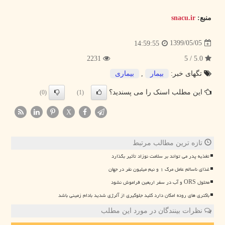
منبع:
snacu.ir
1399/05/05
14:59:55
2231
5.0 / 5
تگهای خبر:
بیمار
,
بیماری
این مطلب اسنک را می پسندید؟
(0)
(1)
X
تازه ترین مطالب مرتبط
تغذیه پدر می تواند بر سلامت نوزاد تأثیر بگذارد
غذای ناسالم عامل مرگ ۱ و نیم میلیون نفر در جهان
محلول ORS و آب در سفر اربعین فراموش نشود
باکتری های روده امکان دارد کلید جلوگیری از آلرژی شدید بادام زمینی باشد
نظرات بینندگان در مورد این مطلب