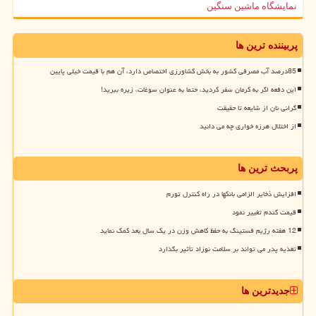
نمایشگاه ماشین سنگین
پربیننده ترین ها
85درصد آب مصرفی کشور به بخش کشاورزی اختصاص دارد، آن هم با قیمت خیلی پایین
این دفعه اگر به کرمان سفر کردید، حتما به عنوان سوغات، زیره ببرید!
گرانی نان از شایعه تا حقیقت
از اختلال هرزه خواری چه می دانید
پربحث ترین ها
افزایش ذخایر الزامی بانکها در راه کنترل تورم
قیمت گندم تغییر نمود
12 هفته رژیم فستینگ به حفظ کاهش وزن در یک سال بعد کمک نماید
تغذیه پدر می تواند بر سلامت نوزاد تأثیر بگذارد
جدیدترین ها