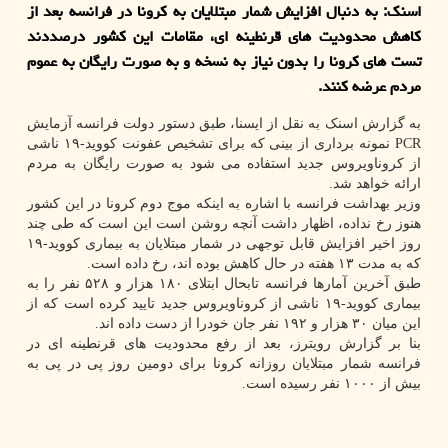
اسنك: به دنبال افزایش شمار مبتلایان به كرونا در فرانسه بعد از
كاهش محدودیت های قرنطینه ای، مقامات این كشور درصددند
تست های كرونا را بدون نیاز به نسخه و به صورت رایگان به عموم
مردم عرضه كنند.
به گزارش اسنک به نقل از ایسنا، طبق دستور دولت فرانسه آزمایش
PCR نمونه برداری از بینی که برای تشخیص عفونت کووید-۱۹ ناشی
از کروناویروس جدید استفاده می شود به صورت رایگان به مردم
ارائه خواهد شد.
وزیر بهداشت فرانسه با اشاره به اینکه موج دوم کرونا در این کشور
هنوز رخ نداده، اظهار داشت آنچه روشن است این است که طی چند
روز اخیر افزایش قابل توجهی در شمار مبتلایان به بیماری کووید-۱۹
که به مدت ۱۳ هفته در حال کاهش بوده اند، رخ داده است.
طبق آخرین آمارها فرانسه تابحال ابتلای ۱۸۰ هزار و ۵۲۸ نفر را به
بیماری کووید-۱۹ ناشی از کروناویروس جدید تایید کرده است که از
این میان ۳۰ هزار و ۱۹۲ نفر جان خودرا از دست داده اند.
بنا بر گزارش رویترز، بعد از رفع محدودیت های قرنطینه ای در
فرانسه شمار مبتلایان روزانه کرونا برای دومین روز پی در پی به
بیش از ۱۰۰۰ نفر رسیده است.