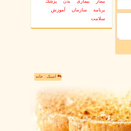
بیمار
بیماری
بدن
پزشك
برنامه
سازمان
آموزش
سلامت
اسنک : خانه