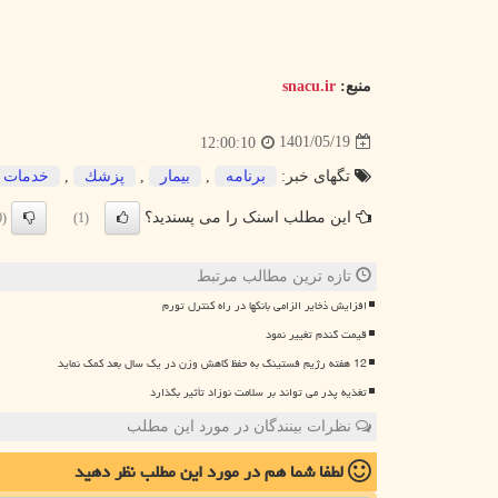
منبع:
snacu.ir
1401/05/19
12:00:10
تگهای خبر:
برنامه
,
بیمار
,
پزشك
,
خدمات
این مطلب اسنک را می پسندید؟
(0)
(1)
تازه ترین مطالب مرتبط
افزایش ذخایر الزامی بانکها در راه کنترل تورم
قیمت گندم تغییر نمود
12 هفته رژیم فستینگ به حفظ کاهش وزن در یک سال بعد کمک نماید
تغذیه پدر می تواند بر سلامت نوزاد تأثیر بگذارد
نظرات بینندگان در مورد این مطلب
لطفا شما هم
در مورد این مطلب
نظر دهید