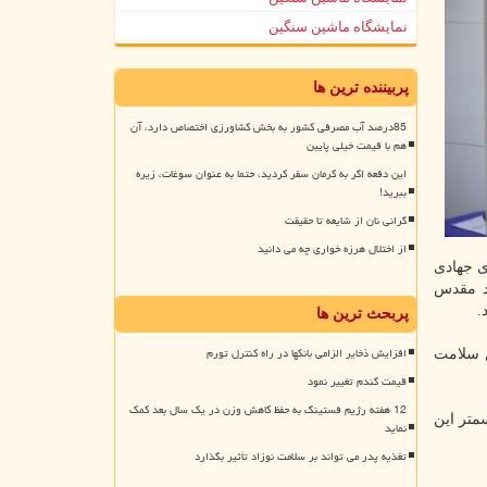
نمایشگاه ماشین سنگین
پربیننده ترین ها
85درصد آب مصرفی کشور به بخش کشاورزی اختصاص دارد، آن
هم با قیمت خیلی پایین
این دفعه اگر به کرمان سفر کردید، حتما به عنوان سوغات، زیره
ببرید!
گرانی نان از شایعه تا حقیقت
از اختلال هرزه خواری چه می دانید
ی جهادی
ء مسجد مقدس
.
پربحث ترین ها
افزایش ذخایر الزامی بانکها در راه کنترل تورم
 سلامت
قیمت گندم تغییر نمود
12 هفته رژیم فستینگ به حفظ کاهش وزن در یک سال بعد کمک
تر این
نماید
تغذیه پدر می تواند بر سلامت نوزاد تأثیر بگذارد