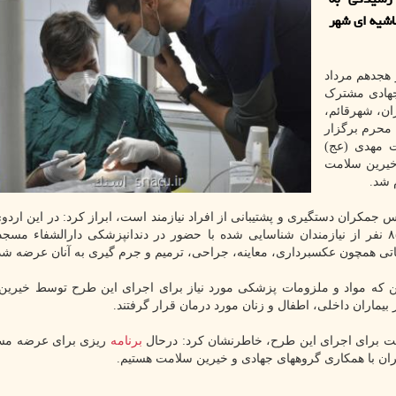
اشیه ای شهر
هجدهم مرداد
جهادی مشترک
ن، شهرقائم،
 محرم برگزار
ت مهدی (عج)
یرین سلامت
 شد.
کران دستگیری و پشتیبانی از افراد نیازمند است، ابراز کرد: در این اردو
طرح «لبخندهای مهدوی» هم به اجرا رسید که طی آن ۸۵ نفر از نیازمندان شناسایی شده با حضور در دندانپزشکی دارالشفا
 همچون عکسبرداری، معاینه، جراحی، ترمیم و جرم گیری به آنان عرضه شد
 که مواد و ملزومات پزشکی مورد نیاز برای اجرای این طرح توسط خیرین
مت برای اجرای این طرح، خاطرنشان کرد: درحال
برنامه
ریزی برای عرضه مسم
ران با همکاری گروههای جهادی و خیرین سلامت هستیم.