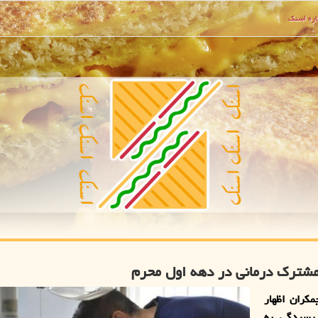
ره اسنك
کران اظهار
رسیدگی به