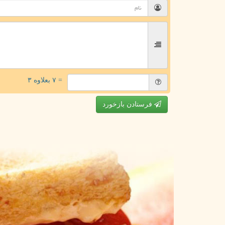
= ۷ بعلاوه ۳
فرستادن بازخورد