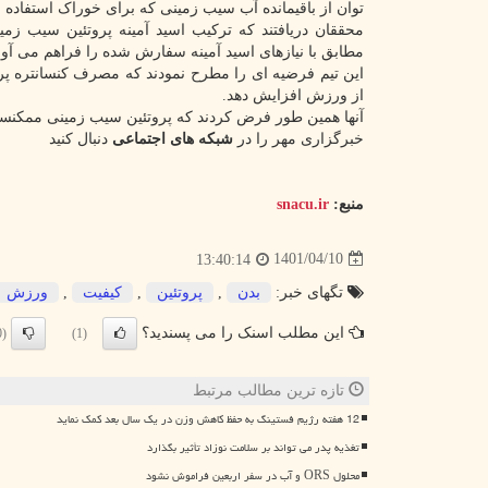
توان از باقیمانده آب سیب زمینی که برای خوراک استفاده 
محققان دریافتند که ترکیب اسید آمینه پروتئین سیب زم
مطابق با نیازهای اسید آمینه سفارش شده را فراهم می آور
از ورزش افزایش دهد.
آنها همین طور فرض کردند که پروتئین سیب زمینی ممکنست پاسخ MPS مشابه پروتئین شیر 
خبرگزاری مهر را در
شبکه های اجتماعی
دنبال کنید
منبع:
snacu.ir
1401/04/10
13:40:14
تگهای خبر:
بدن
,
پروتئین
,
كیفیت
,
ورزش
این مطلب اسنک را می پسندید؟
(0)
(1)
تازه ترین مطالب مرتبط
12 هفته رژیم فستینگ به حفظ کاهش وزن در یک سال بعد کمک نماید
تغذیه پدر می تواند بر سلامت نوزاد تأثیر بگذارد
محلول ORS و آب در سفر اربعین فراموش نشود