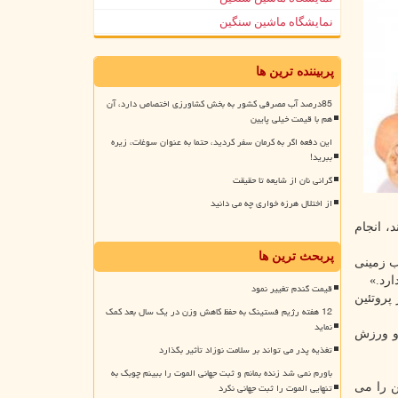
نمایشگاه ماشین سنگین
پربیننده ترین ها
85درصد آب مصرفی کشور به بخش کشاورزی اختصاص دارد، آن
هم با قیمت خیلی پایین
این دفعه اگر به کرمان سفر کردید، حتما به عنوان سوغات، زیره
ببرید!
گرانی نان از شایعه تا حقیقت
از اختلال هرزه خواری چه می دانید
، انجام
پربحث ترین ها
ب زمینی
ارد.»
قیمت گندم تغییر نمود
پروتئین
12 هفته رژیم فستینگ به حفظ کاهش وزن در یک سال بعد کمک
نماید
ین و ورزش
تغذیه پدر می تواند بر سلامت نوزاد تأثیر بگذارد
باورم نمی شد زنده بمانم و ثبت جهانی الموت را ببینم چوبک به
تنهایی الموت را ثبت جهانی نکرد
تره پروتئین را می