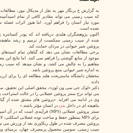
به گزارش خ برنگار مهر به نقل از مدیکال نیوز، مطالعات ن
که سیب زمینی می تواند مقادیر کافی از تمام اسیدآمین
مورد نیاز انسان را فراهم آورد، اما هنوز اثرات عضله ساز
نشده است.
اکنون پژوهشگران هلندی دریافته اند که پودر کنسانتره 
شده از سیب زمینی ممکنست از ترمیم و رشد ماهیچه ه
پروتئین شیر حیوانی در مردان حمایت کند.
برخی مطالعات نشان می دهد که گیاهان تمام اسیدهای 
موجود از منابع گوشتی را فراهم نمی کنند. اما نتایج این مط
مفاهیم را به چالش می کشد، و نشان میدهد که سیب ز
به اندازه شیر حیوانی منبع پروتئین باشد.
محققان دانشگاه ماستریخت هلند مطالعه ای را برای ارزیا
دادند.
دکتر «لوک جی سی ون لون»، محقق اصلی این تحقیق، می
می تواند نرخ سنتز پروتئین عضلانی را در حالت استراحت 
وی در ادامه می افزاید: «پروتئین های مشتق شده از گیاه م
ماهیچه ای در داخل
بدن
در انسان مؤثر باشند.»
سنتز پروتئین عضلانی (MPS) فرآیند
برای MPS بمنظور حفظ و ساخت توده عضلانی اسکلتی، لازم و مهم است.
پروتئین مصرف شده در طول ریکاوری بعد از ورزش می تواند میزان MPS را 