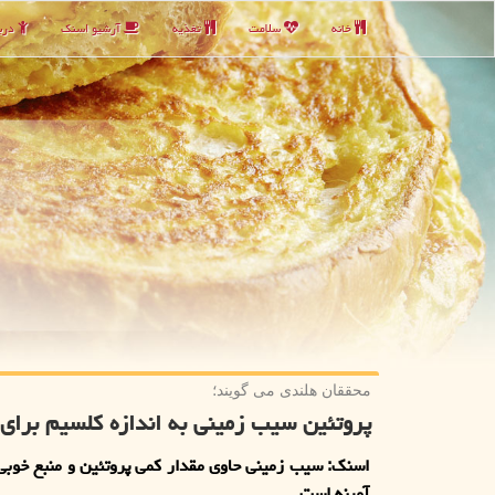
خانه
سلامت
تغذیه
آرشیو اسنك
دربا
محققان هلندی می گویند؛
پروتئین سیب زمینی به اندازه کلسیم برا
اسنک: سیب زمینی حاوی مقدار کمی پروتئین و منبع خوبی
آمینه است.