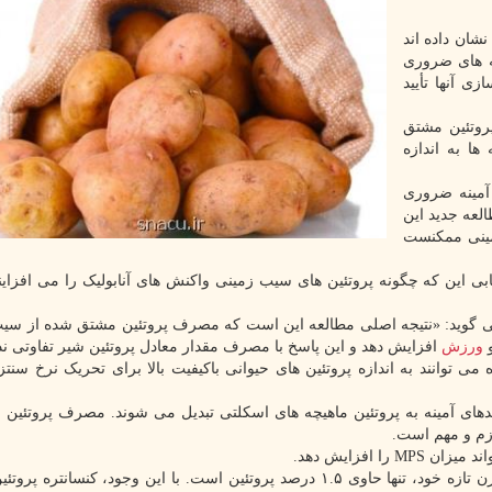
شان داده اند
ه های ضروری
ی آنها تأیید
پروتئین مشتق
ا به اندازه
آمینه ضروری
العه جدید این
مینی ممکنست
بی این که چگونه پروتئین های سیب زمینی واکنش های آنابولیک را می افزایند
 گوید: «نتیجه اصلی مطالعه این است که مصرف پروتئین مشتق شده از سی
و
ورزش
افزایش دهد و این پاسخ با مصرف مقدار معادل پروتئین شیر تفاوتی ند
ی توانند به اندازه پروتئین های حیوانی باکیفیت بالا برای تحریک نرخ سنتز 
ی است که در آن اسیدهای آمینه به پروتئین ماهیچه های اسکلتی تبدیل می شوند. مصرف پروتئ
افزایش دهد.
سیب زمینی، سومین محصول پرمصرف جهان، برمبنای وزن تازه خود، تنها حاوی ۱.۵ درصد پروتئین است. با این وجود، کنسان