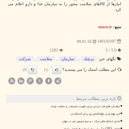
انبارها از کالاهای سلامت محور را به سازمان غذا و دارو اعلام می
کرد.
منبع:
snacu.ir
1401/03/07
09:01:59
1293
5.0 / 5
تگهای خبر:
پزشك
,
سازمان
,
سلامت
,
شركت
این مطلب اسنک را می پسندید؟
(0)
(1)
X
تازه ترین مطالب مرتبط
سفارش های طب ایرانی برای تقویت شیرمادر و سلامت نوزاد
خبر مهم وزیر جهادکشاورزی برای گندمکاران
غذای ناسالم عامل مرگ ۱ و نیم میلیون نفر در جهان
محلول ORS و آب در سفر اربعین فراموش نشود