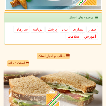
موضوع های اسنك
بیمار
بیماری
بدن
پزشك
برنامه
سازمان
آموزش
سلامت
مطاب و اخبار اسنک
اسنک : خانه