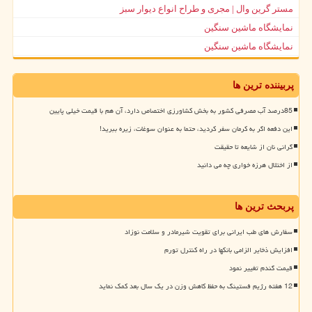
مستر گرین وال | مجری و طراح انواع دیوار سبز
نمایشگاه ماشین سنگین
نمایشگاه ماشین سنگین
پربیننده ترین ها
85درصد آب مصرفی کشور به بخش کشاورزی اختصاص دارد، آن هم با قیمت خیلی پایین
این دفعه اگر به کرمان سفر کردید، حتما به عنوان سوغات، زیره ببرید!
گرانی نان از شایعه تا حقیقت
از اختلال هرزه خواری چه می دانید
پربحث ترین ها
سفارش های طب ایرانی برای تقویت شیرمادر و سلامت نوزاد
افزایش ذخایر الزامی بانکها در راه کنترل تورم
قیمت گندم تغییر نمود
12 هفته رژیم فستینگ به حفظ کاهش وزن در یک سال بعد کمک نماید