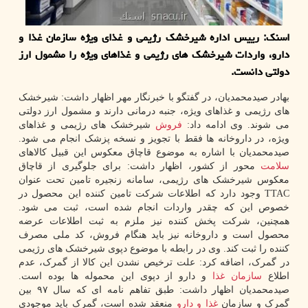
اسنک: رییس اداره شیرخشک رژیمی و غذای ویژه سازمان غذا و
دارو، واردات شیرخشک های رژیمی و غذاهای ویژه را مشمول ارز
دولتی دانست.
بهادر صیدمحمدیان، در گفتگو با خبرنگار مهر اظهار داشت: شیرخشک
های رژیمی و غذاهای ویژه، جنبه درمانی دارند و مشمول ارز دولتی
می شوند. وی ادامه داد:
فروش
شیرخشک های رژیمی و غذاهای
ویژه، در داروخانه ها فقط با تجویز و نسخه پزشک انجام می شود.
صیدمحمدیان با اشاره به موضوع قاچاق معکوس این قبیل کالاهای
سلامت
محور از کشور، اظهار داشت: برای جلوگیری از قاچاق
معکوس شیرخشک های رژیمی، سامانه زنجیره تامین تحت عنوان
TTAC وجود دارد که اطلاعات شرکت تامین کننده این محصول در
خصوص این که چقدر واردات انجام شده است، ثبت می شود.
همچنین، شرکت پخش کننده نیز ملزم به ثبت اطلاعات عرضه
محصول است و داروخانه نیز باید هنگام فروش، کد ملی مصرف
کننده را ثبت کند. وی در رابطه با موضوع دپوی شیرخشک های رژیمی
در گمرک، اضافه کرد: علت ترخیص نشدن این کالا از گمرک، عدم
اطلاع
سازمان
غذا
و دارو از دپوی این محموله ها بوده است.
صیدمحمدیان اظهار داشت: طبق تفاهم نامه ای که سال ۹۷ بین
گمرک و سازمان
غذا و دارو
منعقد شده است، گمرک باید موجودی