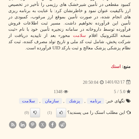
کمبود مقطعی در تأمین شیرخشک های رژیمی را تأخیر در تخصیص
ارز باکیفیت عنوان نمود و خاطرنشان کرد: با عنایت به برنامه ریزی
های انجام شده، در صورت تأمین بموقع ارز مرغوب، کمبودی در
تأمین این فرآورده نخواهیم داشت. مسیر ثبت اطلاعات فروش
فرآورده توسط داروخانه در سامانه زنجیره تأمین خود با نام «ثبت
نسخه الکترونیک اقلام
سلامت
محور» بعد از تاییدیه دریافت از
شرکت پخش، شامل ثبت کد ملی و تاریخ تولد مصرف کننده، ثبت کد
نظام پزشکی پزشک معالج و ثبت بارکد UID فرآورده است.
منبع:
اسنك
1401/02/17
20:50:04
1348
5.0 / 5
تگهای خبر:
برنامه
,
پزشك
,
سازمان
,
سلامت
این مطلب اسنک را می پسندید؟
(0)
(1)
X