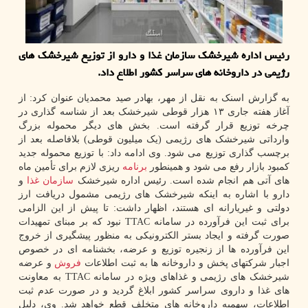
رئیس اداره شیرخشک سازمان غذا و دارو از توزیع شیرخشک های
رژیمی در داروخانه های سراسر کشور اطلاع داد.
به گزارش اسنک به نقل از مهر، بهادر صید محمدیان عنوان کرد: از
آغاز هفته جاری ۱۳ هزار قوطی شیرخشک بعد از شناسه گذاری در
چرخه توزیع قرار گرفته است. بخش های دیگر محموله بزرگ
وارداتی شیرخشک های رژیمی (یک میلیون قوطی) بلافاصله بعد از
برچسب گذاری توزیع می شود. وی ادامه داد: با توزیع محموله جدید
کمبود بازار رفع می شود و همینطور
برنامه
ریزی لازم برای تأمین ماه
های آتی هم انجام شده است. رئیس اداره شیرخشک
سازمان
غذا
و
دارو با اشاره به اینکه شیرخشک های رژیمی مشمول دریافت ارز
دولتی و غیریارانه ای هستند، اظهار داشت: تا پیش از این الزامی
برای ثبت این فرآورده در سامانه TTAC نبود که بر مبنای تمهیدات
صورت گرفته و ایجاد بستر الکترونیکی به منظور پیشگیری از خروج
این فرآورده ها از زنجیره توزیع و عرضه، بخشنامه ای در خصوص
اجبار شرکتهای پخش و داروخانه ها به ثبت اطلاعات
فروش
و عرضه
شیرخشک های رژیمی و غذاهای ویژه در سامانه TTAC به معاونت
های غذا و داروی سراسر کشور ابلاغ گردید و در صورت عدم ثبت
اطلاعات، سهمیه داروخانه های متخلف قطع خواهد شد. وی، دلیل