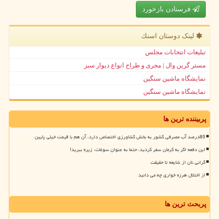
فرستادن بازخورد
لینک دوستان اسنك
تبلیغات انتخابات مجلس
مستر گرین وال | مجری و طراح انواع دیوار سبز
نمایشگاه ماشین سنگین
نمایشگاه ماشین سنگین
پربیننده ترین ها
85درصد آب مصرفی کشور به بخش کشاورزی اختصاص دارد، آن هم با قیمت خیلی پایین
این دفعه اگر به کرمان سفر کردید، حتما به عنوان سوغات، زیره ببرید!
گرانی نان از شایعه تا حقیقت
از اختلال هرزه خواری چه می دانید
پربحث ترین ها