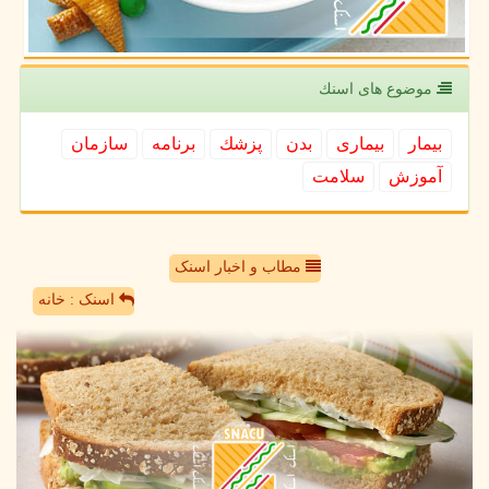
موضوع های اسنك
بیمار
بیماری
بدن
پزشك
برنامه
سازمان
آموزش
سلامت
مطاب و اخبار اسنک
اسنک : خانه