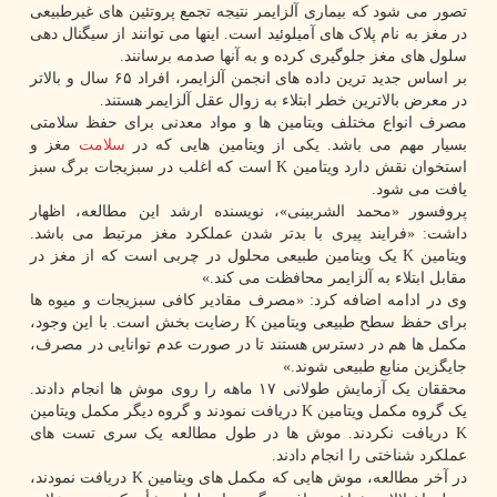
تصور می شود که بیماری آلزایمر نتیجه تجمع پروتئین های غیرطبیعی
در مغز به نام پلاک های آمیلوئید است. اینها می توانند از سیگنال دهی
سلول های مغز جلوگیری کرده و به آنها صدمه برسانند.
بر اساس جدید ترین داده های انجمن آلزایمر، افراد ۶۵ سال و بالاتر
در معرض بالاترین خطر ابتلاء به زوال عقل آلزایمر هستند.
مصرف انواع مختلف ویتامین ها و مواد معدنی برای حفظ سلامتی
بسیار مهم می باشد. یکی از ویتامین هایی که در
سلامت
مغز و
استخوان نقش دارد ویتامین K است که اغلب در سبزیجات برگ سبز
یافت می شود.
پروفسور «محمد الشربینی»، نویسنده ارشد این مطالعه، اظهار
داشت: «فرایند پیری با بدتر شدن عملکرد مغز مرتبط می باشد.
ویتامین K یک ویتامین طبیعی محلول در چربی است که از مغز در
مقابل ابتلاء به آلزایمر محافظت می کند.»
وی در ادامه اضافه کرد: «مصرف مقادیر کافی سبزیجات و میوه ها
برای حفظ سطح طبیعی ویتامین K رضایت بخش است. با این وجود،
مکمل ها هم در دسترس هستند تا در صورت عدم توانایی در مصرف،
جایگزین منابع طبیعی شوند.»
محققان یک آزمایش طولانی ۱۷ ماهه را روی موش ها انجام دادند.
یک گروه مکمل ویتامین K دریافت نمودند و گروه دیگر مکمل ویتامین
K دریافت نکردند. موش ها در طول مطالعه یک سری تست های
عملکرد شناختی را انجام دادند.
در آخر مطالعه، موش هایی که مکمل های ویتامین K دریافت نمودند،