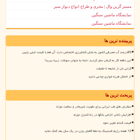
مستر گرین وال | مجری و طراح انواع دیوار سبز
نمایشگاه ماشین سنگین
نمایشگاه ماشین سنگین
پربیننده ترین ها
85درصد آب مصرفی کشور به بخش کشاورزی اختصاص دارد، آن هم با قیمت خیلی پایین
این دفعه اگر به کرمان سفر کردید، حتما به عنوان سوغات، زیره ببرید!
گرانی نان از شایعه تا حقیقت
از اختلال هرزه خواری چه می دانید
پربحث ترین ها
سفارش های طب ایرانی برای تقویت شیرمادر و سلامت نوزاد
افزایش ذخایر الزامی بانکها در راه کنترل تورم
قیمت گندم تغییر نمود
12 هفته رژیم فستینگ به حفظ کاهش وزن در یک سال بعد کمک نماید