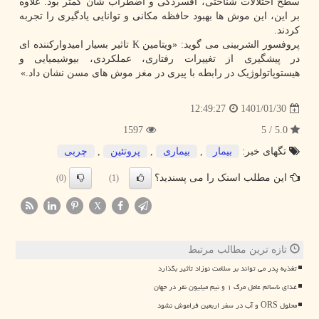
سطح اختلالات شناختی، افسردگی و اضطراب شأن کمتر بود. علاوه
بر این، این موش ها بهبود حافظه مکانی و توانایی یادگیری را تجربه
کردند.
پروفسور الشربینی می گوید: «ویتامین K تاثیر بسیار امیدوارکننده ای
در پیشگیری از تغییرات رفتاری، عملکردی، بیوشیمیایی و
هیستوپاتولوژیک در رابطه با پیری در مغز موش های مسن نشان داد.»
1401/01/30
12:49:27
1597
5.0 / 5
تگهای خبر:
بیمار
,
بیماری
,
پروتئین
,
چربی
این مطلب اسنک را می پسندید؟
(0)
(1)
X
تازه ترین مطالب مرتبط
تغذیه پدر می تواند بر سلامت نوزاد تأثیر بگذارد
غذای ناسالم عامل مرگ ۱ و نیم میلیون نفر در جهان
محلول ORS و آب در سفر اربعین فراموش نشود