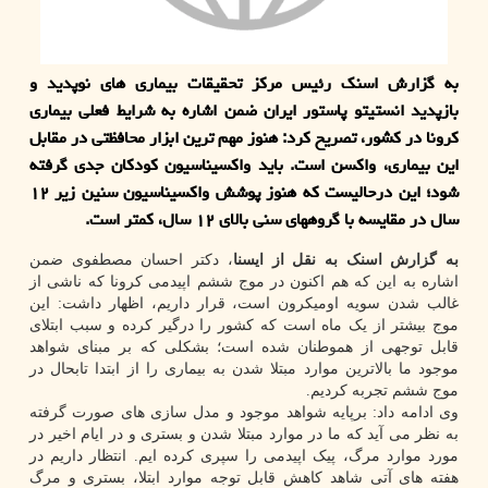
به گزارش اسنک رئیس مرکز تحقیقات بیماری های نوپدید و
بازپدید انستیتو پاستور ایران ضمن اشاره به شرایط فعلی بیماری
کرونا در کشور، تصریح کرد: هنوز مهم ترین ابزار محافظتی در مقابل
این بیماری، واکسن است. باید واکسیناسیون کودکان جدی گرفته
شود؛ این درحالیست که هنوز پوشش واکسیناسیون سنین زیر ۱۲
سال در مقایسه با گروههای سنی بالای ۱۲ سال، کمتر است.
به گزارش اسنک به نقل از ایسنا
، دکتر احسان مصطفوی ضمن
اشاره به این که هم اکنون در موج ششم اپیدمی کرونا که ناشی از
غالب شدن سویه اومیکرون است، قرار داریم، اظهار داشت: این
موج بیشتر از یک ماه است که کشور را درگیر کرده و سبب ابتلای
قابل توجهی از هموطنان شده است؛ بشکلی که بر مبنای شواهد
موجود ما بالاترین موارد مبتلا شدن به بیماری را از ابتدا تابحال در
موج ششم تجربه کردیم.
وی ادامه داد: برپایه شواهد موجود و مدل سازی های صورت گرفته
به نظر می آید که ما در موارد مبتلا شدن و بستری و در ایام اخیر در
مورد موارد مرگ، پیک اپیدمی را سپری کرده ایم. انتظار داریم در
هفته های آتی شاهد کاهش قابل توجه موارد ابتلا، بستری و مرگ