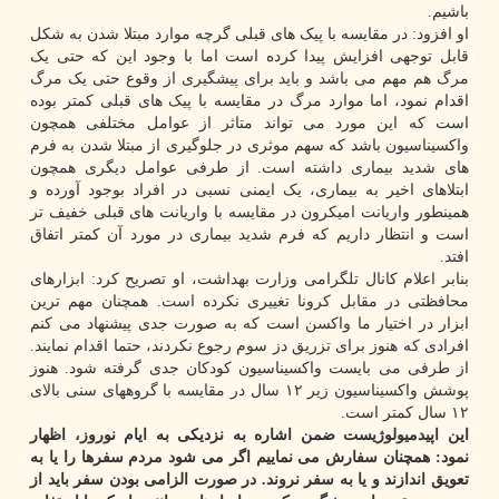
باشیم.
او افزود: در مقایسه با پیک های قبلی گرچه موارد مبتلا شدن به شکل
قابل توجهی افزایش پیدا کرده است اما با وجود این که حتی یک
مرگ هم مهم می باشد و باید برای پیشگیری از وقوع حتی یک مرگ
اقدام نمود، اما موارد مرگ در مقایسه با پیک های قبلی کمتر بوده
است که این مورد می تواند متاثر از عوامل مختلفی همچون
واکسیناسیون باشد که سهم موثری در جلوگیری از مبتلا شدن به فرم
های شدید بیماری داشته است. از طرفی عوامل دیگری همچون
ابتلاهای اخیر به بیماری، یک ایمنی نسبی در افراد بوجود آورده و
همینطور واریانت امیکرون در مقایسه با واریانت های قبلی خفیف تر
است و انتظار داریم که فرم شدید بیماری در مورد آن کمتر اتفاق
افتد.
بنابر اعلام کانال تلگرامی وزارت بهداشت، او تصریح کرد: ابزارهای
محافظتی در مقابل کرونا تغییری نکرده است. همچنان مهم ترین
ابزار در اختیار ما واکسن است که به صورت جدی پیشنهاد می کنم
افرادی که هنوز برای تزریق دز سوم رجوع نکردند، حتما اقدام نمایند.
از طرفی می بایست واکسیناسیون کودکان جدی گرفته شود. هنوز
پوشش واکسیناسیون زیر ۱۲ سال در مقایسه با گروههای سنی بالای
۱۲ سال کمتر است.
این اپیدمیولوژیست ضمن اشاره به نزدیکی به ایام نوروز، اظهار
نمود: همچنان سفارش می نماییم اگر می شود مردم سفرها را یا به
تعویق اندازند و یا به سفر نروند. در صورت الزامی بودن سفر باید از