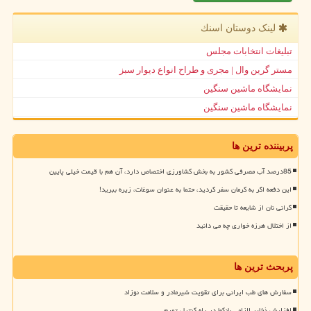
لینک دوستان اسنك
تبلیغات انتخابات مجلس
مستر گرین وال | مجری و طراح انواع دیوار سبز
نمایشگاه ماشین سنگین
نمایشگاه ماشین سنگین
پربیننده ترین ها
85درصد آب مصرفی کشور به بخش کشاورزی اختصاص دارد، آن هم با قیمت خیلی پایین
این دفعه اگر به کرمان سفر کردید، حتما به عنوان سوغات، زیره ببرید!
گرانی نان از شایعه تا حقیقت
از اختلال هرزه خواری چه می دانید
پربحث ترین ها
سفارش های طب ایرانی برای تقویت شیرمادر و سلامت نوزاد
افزایش ذخایر الزامی بانکها در راه کنترل تورم