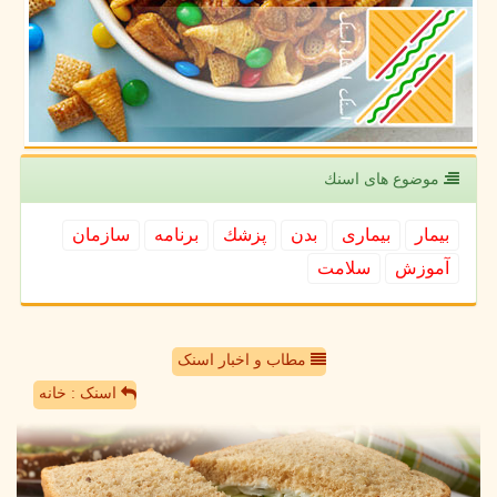
موضوع های اسنك
بیمار
بیماری
بدن
پزشك
برنامه
سازمان
آموزش
سلامت
مطاب و اخبار اسنک
اسنک : خانه