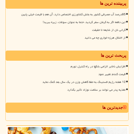
پربیننده ترین ها
85درصد آب مصرفی کشور به بخش کشاورزی اختصاص دارد، آن هم با قیمت خیلی پایین
این دفعه اگر به کرمان سفر کردید، حتما به عنوان سوغات، زیره ببرید!
گرانی نان از شایعه تا حقیقت
از اختلال هرزه خواری چه می دانید
پربحث ترین ها
افزایش ذخایر الزامی بانکها در راه کنترل تورم
قیمت گندم تغییر نمود
12 هفته رژیم فستینگ به حفظ کاهش وزن در یک سال بعد کمک نماید
تغذیه پدر می تواند بر سلامت نوزاد تأثیر بگذارد
جدیدترین ها