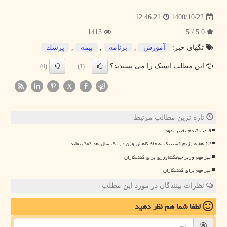
1400/10/22
12:46:21
1413
5.0 / 5
تگهای خبر:
آموزش
,
برنامه
,
بیمه
,
پزشك
این مطلب اسنک را می پسندید؟
(0)
(1)
X
تازه ترین مطالب مرتبط
قیمت گندم تغییر نمود
12 هفته رژیم فستینگ به حفظ کاهش وزن در یک سال بعد کمک نماید
خبر مهم وزیر جهادکشاورزی برای گندمکاران
خبر مهم برای گندمکاران
نظرات بینندگان در مورد این مطلب
لطفا شما هم
نظر دهید