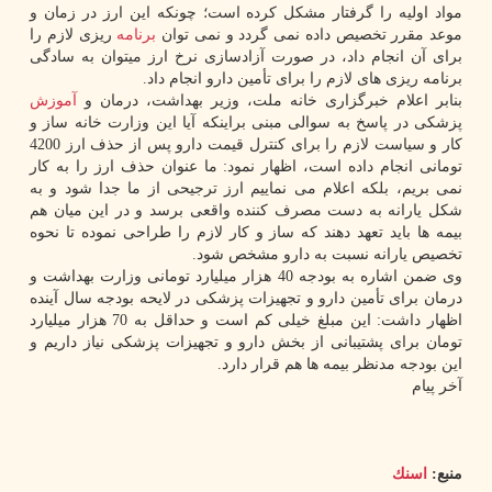
مواد اولیه را گرفتار مشکل کرده است؛ چونکه این ارز در زمان و
موعد مقرر تخصیص داده نمی گردد و نمی توان
برنامه
ریزی لازم را
برای آن انجام داد، در صورت آزادسازی نرخ ارز میتوان به سادگی
برنامه ریزی های لازم را برای تأمین دارو انجام داد.
بنابر اعلام خبرگزاری خانه ملت، وزیر بهداشت، درمان و
آموزش
پزشکی در پاسخ به سوالی مبنی براینکه آیا این وزارت خانه ساز و
کار و سیاست لازم را برای کنترل قیمت دارو پس از حذف ارز 4200
تومانی انجام داده است، اظهار نمود: ما عنوان حذف ارز را به کار
نمی بریم، بلکه اعلام می نماییم ارز ترجیحی از ما جدا شود و به
شکل یارانه به دست مصرف کننده واقعی برسد و در این میان هم
بیمه ها باید تعهد دهند که ساز و کار لازم را طراحی نموده تا نحوه
تخصیص یارانه نسبت به دارو مشخص شود.
وی ضمن اشاره به بودجه 40 هزار میلیارد تومانی وزارت بهداشت و
درمان برای تأمین دارو و تجهیزات پزشکی در لایحه بودجه سال آینده
اظهار داشت: این مبلغ خیلی کم است و حداقل به 70 هزار میلیارد
تومان برای پشتیبانی از بخش دارو و تجهیزات پزشکی نیاز داریم و
این بودجه مدنظر بیمه ها هم قرار دارد.
آخر پیام
منبع:
اسنك