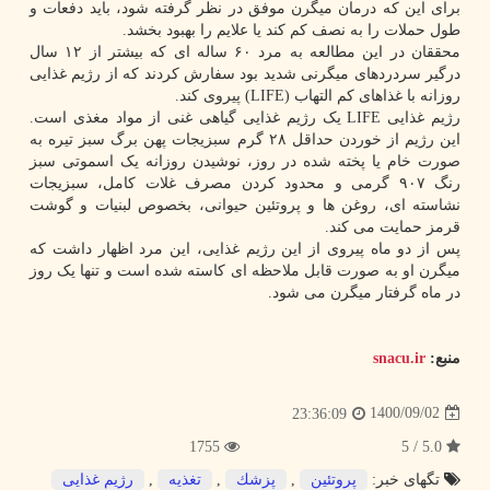
برای این که درمان میگرن موفق در نظر گرفته شود، باید دفعات و
طول حملات را به نصف کم کند یا علایم را بهبود بخشد.
محققان در این مطالعه به مرد ۶۰ ساله ای که بیشتر از ۱۲ سال
درگیر سردردهای میگرنی شدید بود سفارش کردند که از رژیم غذایی
روزانه با غذاهای کم التهاب (LIFE) پیروی کند.
رژیم غذایی LIFE یک رژیم غذایی گیاهی غنی از مواد مغذی است.
این رژیم از خوردن حداقل ۲۸ گرم سبزیجات پهن برگ سبز تیره به
صورت خام یا پخته شده در روز، نوشیدن روزانه یک اسموتی سبز
رنگ ۹۰۷ گرمی و محدود کردن مصرف غلات کامل، سبزیجات
نشاسته ای، روغن ها و پروتئین حیوانی، بخصوص لبنیات و گوشت
قرمز حمایت می کند.
پس از دو ماه پیروی از این رژیم غذایی، این مرد اظهار داشت که
میگرن او به صورت قابل ملاحظه ای کاسته شده است و تنها یک روز
در ماه گرفتار میگرن می شود.
منبع:
snacu.ir
1400/09/02
23:36:09
1755
5.0 / 5
تگهای خبر:
پروتئین
,
پزشك
,
تغذیه
,
رژیم غذایی