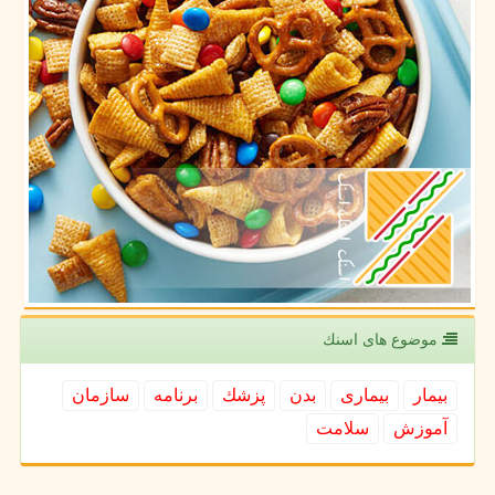
موضوع های اسنك
بیمار
بیماری
بدن
پزشك
برنامه
سازمان
آموزش
سلامت