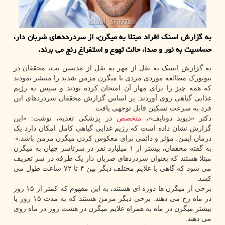
به گزارش اسنک افراد مبتلا به میگرن، از سردرددهای ضربان دار،
حساسیت به نور و صدا، حالت تهوع و استفراغ رنج می برند.
به گزارش اسنک به نقل از مهر به نقل از مدیسن نت، محققان در
نیویورک مطالعه موردی مردی با میگرن مزمن شدید را منتشر نمودند
که همه چیز را برای مهار آن امتحان کرده بودند و سپس به رژیم
غذایی گیاهی روی آوردند. بر اساس گزارش محققان سردردهای این
فرد به سرعت تسکین قابل توجهی یافت.
دکتر «دیوید دونایف»،
متخصص
در پزشکی تغذیه، نوشت: «این
گزارش نشان داده است که رژیم غذایی گیاهی کامل امکان دارد یک
درمان ایمن، مؤثر و دائمی برای معکوس کردن میگرن مزمن باشد.»
به گفته محققان، بیشتر از ۱ میلیارد نفر در سرتاسر جهان به میگرن
مبتلا هستند که بعنوان سردردهای ضربان دار یک طرفه در سر تعریف
می شود که گاهی با علایم مختلف دیگر بین ۴ تا ۷۲ ساعت طول می
کشد.
برخی از میگرن ها دوره ای هستند، به این مفهوم که کمتر از ۱۵ روز
در ماه رخ می دهند. برخی دیگر مزمن هستند که به مدت ۱۵ روز یا
بیشتر میگرن در ماه به همراه علایم میگرن در هشت روز در ماه روی
می دهند.