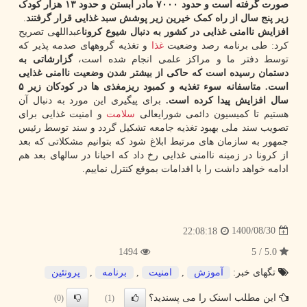
صورت گرفته است و حدود ۷۰۰۰ مادر آبستن و حدود ۱۳ هزار کودک
زیر پنج سال از راه کمک خیرین زیر پوشش سبد غذایی قرار گرفتند
.
افزایش ناامنی غذایی در کشور به دنبال شیوع کرونا
عبداللهی تصریح
کرد: طی برنامه رصد وضعیت
غذا
و تغذیه گروههای صدمه پذیر که
توسط دفتر ما و مراکز علمی انجام شده است،
گزارشاتی به
دستمان رسیده است که حاکی از بیشتر شدن وضعیت ناامنی غذایی
است. متاسفانه سوء تغذیه و کمبود ریزمغذی ها در کودکان زیر ۵
سال افزایش پیدا کرده است.
برای پیگیری این مورد به دنبال آن
هستیم تا کمیسیون دائمی شورایعالی
سلامت
و امنیت غذایی برای
تصویب سند ملی بهبود تغذیه جامعه تشکیل گردد و سند توسط رئیس
جمهور به سازمان های مرتبط ابلاغ شود که بتوانیم مشکلاتی که بعد
از کرونا در زمینه ناامنی غذایی رخ داد که احیانا در سالهای بعد هم
ادامه خواهد داشت را با اقدامات بموقع کنترل نماییم.
1400/08/30
22:08:18
1494
5.0 / 5
تگهای خبر:
آموزش
,
امنیت
,
برنامه
,
پروتئین
این مطلب اسنک را می پسندید؟
(0)
(1)