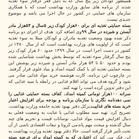
همینطور کودکان زیر پنج سال که به دلیل فقر گرفتار سوء تغذیه
شدند از برنامه های سابق وزارت بهداشت است که با همکاری
سازمان های حمایتی در کشور در حال اجرا می باشد و
موضوع
جدیدی نیست.
بسته حمایتی تغذیه ای برای ۶۰هزار کودک زیر ۵سال و ۵۴هزار مادر
آبستن و شیرده در سال ۹۹
وی اضافه کرد: هدف از اجرای دو برنامه
ذکر شده بهبود وضعیت تغدیه مادران و کودکان مبتلا به سوء تغذیه
است که از اولویت های وزارت بهداشت است که از سال ۱۳۸۰ در
کشور در دست اجرا است. در سال ۱۳۹۹ حدود ۶۰ هزار کودک زیر
پنج سال گرفتار سوء تغذیه که توسط بخش بهداشت شناسایی شده
بودند و حدود ۵۰ تا ۵۴ هزار مادر آبستن و شیرده زیر پوشش این
بسته حمایتی تغذیه ای با کمک کمیته امداد و بنیاد علوی قرار گرفتند.
در چارچوب این برنامه، کارت هوشمند خرید مواد غذایی صادر می
شود و گروه هدف می تواند اقلام غذایی در رابطه با سبد غذایی که
این دفتر تدوین کرده است را تهیه کنند.
سرانه ۱۰۰هزار تومانی کمیته امداد، کفاف بسته حمایتی غذایی را
نمی دهد
نامه نگاری با سازمان برنامه و بودجه برای افزایش اعتبار
خرید بسته های غذایی
مدیرکل دفتر بهبود تغذیه جامعه وزارت بهداشت،
تصریح کرد: تهیه سبد مطلوب غذایی با عنایت به وضعیت فعلی به
دنبال افزایش قیمت مواد غذایی، نوسانات قیمت و تحریم های چند
سال گذشته و مبحث مهم پاندمی کرونا و تبعات اقتصادی ناشی از آن
تحت تأثیر قرار گرفته است. حالا دفتر بهبود تغذیه وزارت بهداشت به
این فکر می کند که
اعتباری که به کمیته امداد برای عرضه بسته