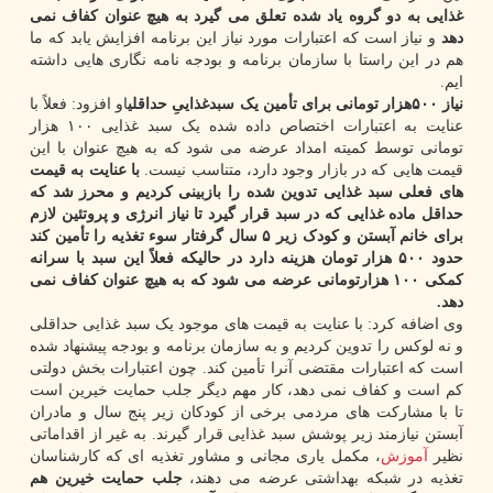
غذایی به دو گروه یاد شده تعلق می گیرد به هیچ عنوان کفاف نمی
دهد
و نیاز است که اعتبارات مورد نیاز این برنامه افزایش یابد که ما
هم در این راستا با سازمان برنامه و بودجه نامه نگاری هایی داشته
ایم.
نیاز ۵۰۰هزار تومانی برای تأمین یک سبدغذاییِ حداقلی
او افزود: فعلاً با
عنایت به اعتبارات اختصاص داده شده یک سبد غذایی ۱۰۰ هزار
تومانی توسط کمیته امداد عرضه می شود که به هیچ عنوان با این
قیمت هایی که در بازار وجود دارد، متناسب نیست.
با عنایت به قیمت
های فعلی سبد غذایی تدوین شده را بازبینی کردیم و محرز شد که
حداقل ماده غذایی که در سبد قرار گیرد تا نیاز انرژی و پروتئین لازم
برای خانم آبستن و کودک زیر ۵ سال گرفتار سوء تغذیه را تأمین کند
حدود ۵۰۰ هزار تومان هزینه دارد در حالیکه فعلاً این سبد با سرانه
کمکی ۱۰۰ هزارتومانی عرضه می شود که به هیچ عنوان کفاف نمی
دهد.
وی اضافه کرد: با عنایت به قیمت های موجود یک سبد غذایی حداقلی
و نه لوکس را تدوین کردیم و به سازمان برنامه و بودجه پیشنهاد شده
است که اعتبارات مقتضی آنرا تأمین کند. چون اعتبارات بخش دولتی
کم است و کفاف نمی دهد، کار مهم دیگر جلب حمایت خیرین است
تا با مشارکت های مردمی برخی از کودکان زیر پنج سال و مادران
آبستن نیازمند زیر پوشش سبد غذایی قرار گیرند. به غیر از اقداماتی
نظیر
آموزش
، مکمل یاری مجانی و مشاور تغذیه ای که کارشناسان
تغذیه در شبکه بهداشتی عرضه می دهند،
جلب حمایت خیرین هم