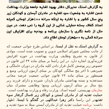
به گزارش اسنک مدیرکل دفتر بهبود تغذیه جامعه وزارت بهداشت
ضمن اشاره به وضعیت سوء تغذیه در مادران آبستن و کودکان زیر
پنج سال کشور و با اشاره به اینکه سرانه ۱۰۰هزار تومانی کمیته
امداد کفاف بسته حمایتی غذایی از این گروه را نمی دهد، در عین
حال از نامه نگاری با سازمان برنامه و بودجه برای افزایش این
سرانه کمکی به ۵۰۰هزار تومان اطلاع داد.
به گزارش اسنک به نقل از ایسنا،
بر اساس طرح جوانی جمعیت که
از جانب مجلس شورای اسلامی تدوین و تصویب شده است، موادی
از قانون به تشریح وظایف وزارت بهداشت در حوزه افزایش
فرزندآوری اشاره دارد. در این راستا بر مبنای ماده ۴۴ این قانون در
خصوص زیر پوشش کامل قرار دادن کلیه مادران در دوران حاملگی و
شیردهی تا آخر پنج سالگی کودکان بر مبنای آزمون ارزیابی وسع و
همینطور بر مبنای ماده ۲۴ قانون جوانی جمعیت عرضه مجانی
سبدتغذیه و بسته بهداشتی مادران باردار، شیرده و دارای فرزند زیر
پنج سال بر مبنای آزمون ارزیابی وسع؛ وظایفی مشترک میان
سازمان
بهزیستی، کمیته امداد، وزارت رفاه و وزارت بهداشت است.
حمایت تغذیه ای از مادران آبستن و کودکان زیر ۵سال گرفتار سوء
تغذیه
در این راستا
دکتر زهرا عبداللهی در گفتگو با ایسنا
، اظهار
داشت:
برنامه
حمایت تغذیه ای از مادران آبستن مبتلا به سوء تغذیه و