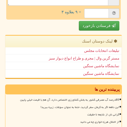
= ۹ بعلاوه ۳
فرستادن بازخورد
لینک دوستان اسنك
تبلیغات انتخابات مجلس
مستر گرین وال | مجری و طراح انواع دیوار سبز
نمایشگاه ماشین سنگین
نمایشگاه ماشین سنگین
پربیننده ترین ها
85درصد آب مصرفی کشور به بخش کشاورزی اختصاص دارد، آن هم با قیمت خیلی پایین
این دفعه اگر به کرمان سفر کردید، حتما به عنوان سوغات، زیره ببرید!
گرانی نان از شایعه تا حقیقت
از اختلال هرزه خواری چه می دانید