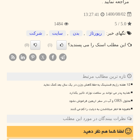
مراجعه نمایید .
1400/08/02
13:27:41
1484
5.0 / 5
تگهای خبر:
رپورتاژ
,
بدن
,
سایت
,
شركت
این مطلب اسنک را می پسندید؟
(0)
(1)
X
تازه ترین مطالب مرتبط
12 هفته رژیم فستینگ به حفظ کاهش وزن در یک سال بعد کمک نماید
تغذیه پدر می تواند بر سلامت نوزاد تأثیر بگذارد
محلول ORS و آب در سفر اربعین فراموش نشود
ماهیچه ها خطر مبتلاشدن به دیابت را کم می کنند
نظرات بینندگان در مورد این مطلب
لطفا شما هم
نظر دهید