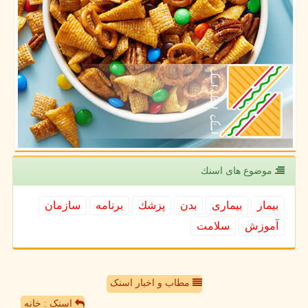
موضوع های اسنك
بیمار
بیماری
بدن
پزشك
برنامه
سازمان
آموزش
سلامت
مطاب و اخبار اسنک
اسنک : خانه