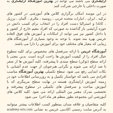
ارایشگری
می باشند می توانند در
بهترین آموزشگاه ارایشگری
به
صورت داخلی یا خارجی شرکت کنند.
در این موسه امکان برگزاری کلاس های آموزشی در کشور های
ترکیه ، ایران ، امارات متحده عربی ، روسیه ، مالزی ، آلمان ، برزیل
، کانادا و استرالیا دست افراد را در انتخاب برای کسب دانش در
حوزه آرایشی باز گذاشته به صورتی که افراد مقیم خارج از کشور و
یا داخل کشور نیز می توانند از امکانات و آموزش های فوق العاده
عریس بهره مند شوند. با توجه به وجود بسیاری از آموزشگاه های
زیبایی که معیار های مختلف خود برای آموزش را دارا می باشند.
آموزشگاه عریس
با ارائه سرفصل های مخصوص برای کلیه سطوح
خیال افراد را از کیفیت آموزش ها راحت کرده است. بدین معنی با
ارائه سطح (توکن) سطح مبتدی تا پیشرفته، کلیه آموزش ها از صفر
تا صد ارائه می شوند و نگرانی هنرجویان از جهت عدم آشنایی با
نکات ابتدایی رفع می شود. سطح تکمیلی
بهترین آموزشگاه
مناسب
افرادی می باشد که خواستار تکمیل و به روزرسانی اطلاعات خود در
زمینه آموزش ارایشگری هستند در نهایت سطح مربیگری که با
آموزش مباحث و سرفصل های تکمیلی در سطوح پیشرفته و
تخصصی مدرک معتبر بین المللی ارائه می شود. کلیه کلاس های
آموزشی این مجموعه بطور منظم هر ماه اجرا می شود.
کلیه متقاضیان و علاقه مندان بمنظور کسب اطلاعات بیشتر میتوانید
به آدرس سایت رسمی اکادمی عریس به نشانی
academy-eris.com