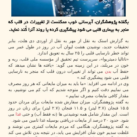
بگفته پژوهشگران، آبرسانی خوب ممکنست از تغییرات در قلب که
منجر به بیماری قلبی می شود پیشگیری کرده یا روند آنرا کُند نماید.
به گزارش اسنک به نقل از مهر به نقل از اوردی دی هلث، بنابر
تحقیقات جدید، نوشیدن هشت لیوان آب در روز در طول عمر می
تواند خطر نارسایی قلبی را ۲۵ سال به تعویق اندازد.
«ناتالیا دمیتریوا»، سرپرست تیم تحقیق از مؤسسه ملی قلب، ریه و
خون در مریلند، در این زمینه می گوید: «یافته ها نشان میدهد که
حفظ آب
بدن
می تواند از تغییرات درون قلب که منجر به نارسایی
قلبی می شود پیشگیری کند.»
وی در ادامه می افزاید: «ما باید به میزان مایعاتی که هر روز مصرف
می نماییم دقت کنیم و اگر متوجه شدیم که آب کم می نوشیم، به
مقدار کافی مایعات مصرف نماییم.»
به گفته پژوهشگران، میزان سفارش شده مایعات برای مردان حدود
۱۵.۵ فنجان (۳.۷ لیتر) و ۱۱.۵ فنجان (۲.۷ لیتر) برای زنان در روز
است. این مقدار شامل همه نوشیدنی ها (نه فقط آب) و حتی
غذا
می
شود. حدود ۲۰ درصد از مایعات دریافتی بوسیله غذا تامین می شود.
به گفته پژوهشگران، هنگامی که مردم مایعات کمتری می نوشند و
غلظت سدیم خون شأن افزایش می یابد، در نتیجه بدن تلاش می کند