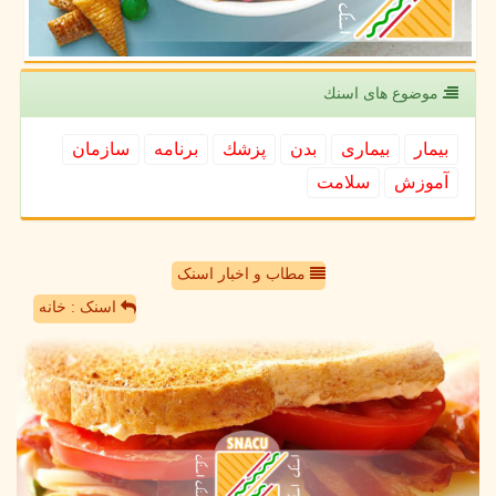
موضوع های اسنك
بیمار
بیماری
بدن
پزشك
برنامه
سازمان
آموزش
سلامت
مطاب و اخبار اسنک
اسنک : خانه