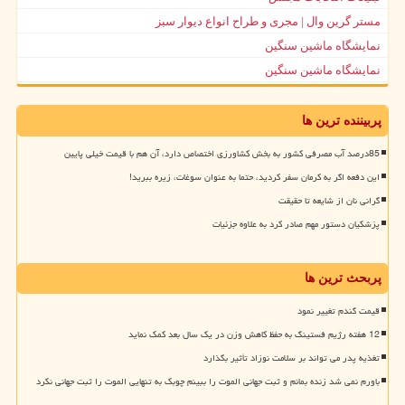
مستر گرین وال | مجری و طراح انواع دیوار سبز
نمایشگاه ماشین سنگین
نمایشگاه ماشین سنگین
پربیننده ترین ها
85درصد آب مصرفی کشور به بخش کشاورزی اختصاص دارد، آن هم با قیمت خیلی پایین
این دفعه اگر به کرمان سفر کردید، حتما به عنوان سوغات، زیره ببرید!
گرانی نان از شایعه تا حقیقت
پزشکیان دستور مهم صادر کرد به علاوه جزئیات
پربحث ترین ها
قیمت گندم تغییر نمود
12 هفته رژیم فستینگ به حفظ کاهش وزن در یک سال بعد کمک نماید
تغذیه پدر می تواند بر سلامت نوزاد تأثیر بگذارد
باورم نمی شد زنده بمانم و ثبت جهانی الموت را ببینم چوبک به تنهایی الموت را ثبت جهانی نکرد