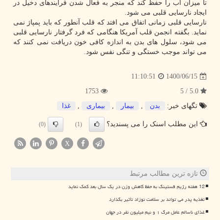
تا میزان آب را حفظ کند که منجر به فعال شدن فرآیندهای دخیل در
ایجاد نارسایی قلبی می شود.
نارسایی قلبی زمانی اتفاق می افتد که قلب آنطور که باید پمپاژ نمی
نماید. بگفته انجمن قلب آمریکا هنگامی که فرد گرفتار نارسایی قلبی
می شود، سلول های بدن به اندازه کافی خون دریافت نمی کنند که
می تواند موجب خستگی و تنگی نفس شود.
1400/06/15
11:10:51
1753
5.0 / 5
تگهای خبر:
بدن
,
بیمار
,
بیماری
,
غذا
این مطلب اسنک را می پسندید؟
(0)
(1)
X
تازه ترین مطالب مرتبط
12 هفته رژیم فستینگ به حفظ کاهش وزن در یک سال بعد کمک نماید
تغذیه پدر می تواند بر سلامت نوزاد تأثیر بگذارد
غذای ناسالم عامل مرگ ۱ و نیم میلیون نفر در جهان