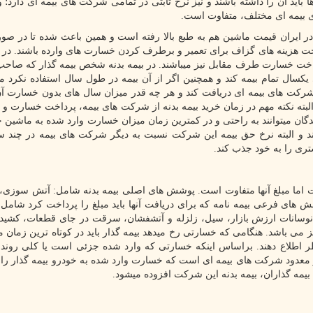
 آن را داشته باشند و نیز نرخ ثابتی در تمامی شرکت های بیمه ای دارد؛ و
ی بیمه ای مختلف، متفاوت است.
ز در ایران قیمت ماشین هم به طبع بالا رفته است و همین باعث شده تا در صو
اخت هزینه های گزاف برای تعمیر و برطرف کردن خسارت های وارده باشند. در
خت خسارت طرف مقابل نیز میباشند. در بیمه بدنه شخص بیمه گذار که صاح
یکسال تمام بیمه کند و همچنین اگر از آن بیمه در طول سال استفاده نکرد میت
 شرکت های بیمه ای دریافت کند و هر چه قدر میزان سال های بدون خسارت آ
لبته نکته مهم در زمان خرید بیمه بدنه از شرکت های بیمه، پرداخت خسارت و ن
گان میتوانند به راحتی و در کمترین زمان میزان خسارت وارد شده به ماشین خو
و البته نرخ حق بیمه این شرکت نسبت به دیگر شرکت های بیمه در چند س
تری را به خود جذب کند.
اما مبلغ آنها متفاوت است. پوشش های اصلی بیمه بدنه شامل: آتش سوزی،
های فرعی بیمه نامه که برای دریافت آنها باید مبلغ را پرداخت کرد شامل:
 نوسانات ارزش بازار، سیل، زلزله و آتشفشان، سرقت در جای قطعات، کشید
 می باشد. هنگامی که خسارتی رخ میدهد بیمه گذار باید در کوتاه ترین زمان 
ه مورد نظر اطلاع دهند. براساس اینکه خسارتی که وارد شده جزئی است یا کلی رون
عدود شرکت های بیمه ای است که خسارت وارد شده به خودرو بیمه گذار را د
بیمه گذاران، بیمه بدنه این شرکت افزوده میشود.