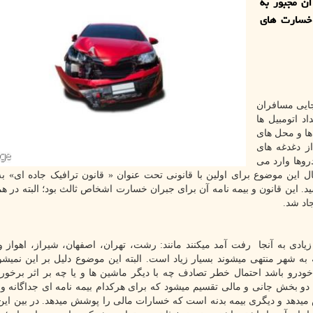
ن مجبور به
 خسارت های
بجایی مسافران
د اتومبیل ها
ا و محل های
ز دغدغه های
روها وارد می
ال این موضوع برای اولین با قانونی تحت عنوان « قانون ترافیک جاده ای» 
سید. این قانون و بیمه نامه آن برای جبران خسارت اشخاص ثالث بود؛ البته در ه
اد شد.
یادی به آنجا رفت آمد میکنند مانند: رشت، تهران، اصفهان، شیراز، اهواز و..
ه شهر منتهی میشوند بسیار زیاد است. البته این موضوع دلیل بر این نمیشو
ودرو باشد احتمال خطر تصادف چه با دیگر ماشین ها و یا چه بر اثر برخور
دو بخش جانی و مالی تقسیم میشود که برای هرکدام بیمه نامه ای جداگانه وج
هد و دیگری بیمه بدنه است که خسارات مالی را پوشش میدهد. در بین این 