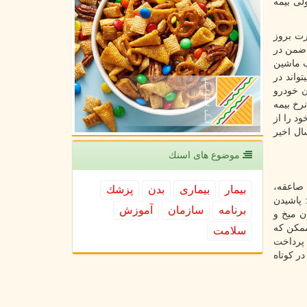
لی بیمه
رت بروز
 ضمن در
ب ماشین
واند در
ن خودرو
رخ بیمه
د را از
ال اخیر
موضوع های اسنك
 صاعقه،
بیمار
بیماری
بدن
پزشك
 پاشیدن
برنامه
سازمان
آموزش
ن میخ و
ممکن که
سلامت
د پرداخت
ر کوتاه