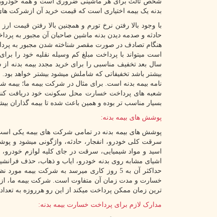
شخص ثالث برای هر ماشینی ضروری است و همه خودروها باید
بدنه یک بیمه اختیاری است که قیمت خرید آن ازشرکت ها
با وجود بالا رفتن نرخ تورم و همچنین بالا رفتن قیمت ار
حادثه و صدمه دیدن بدنه ماشین صاحبان آن مجبور به پرد
هنگام تصادف در صورت مقصر شناخته شدن مجبور به پردا
است میتواند با پرداخت مبلغ کم وسیله نقلیه خود را برای 
سال بعد تخفیف مناسبی را برای خرید مجدد بیمه بدنه از
بیشتر باشد تخفیفاتی که شاملش میشود بیشتر خواهد بود. ا
نامه بیمه بدنه است. برای مثال در شرکت بیمه ما؛ بیمه شد
شعبه های پرداخت خسارت محل سکونت خود دریافت کنند 
بسیار مناسب تر بوده و همین باعث شده تا بیمه گذاران بیش
پوشش های بیمه بدنه:
پوشش های بیمه بدنه در تمامی شرکت های بیمه یکی است 
سرقت کلی خودرو، انفجار، حادثه، واژگونی میشود و پوشش 
اسید و مواد شیمیایی، سرقت در جای کلیه لوازم خودرو،
اشیای مشابه روی بدنه خودرو، ایاب و ذهاب، حذف فرانشیز
حداکثر آن به 5 روز کاری میرسد به شرکت بیم
خسارت و مدت زمان آن متفاوت است. شرکت بیمه ما، از م
ترین زمان ممکن پرداخت میکند از این رو هرروزه به تعداد 
مدارک لازم برای پرداخت خسارت بیمه بدنه: