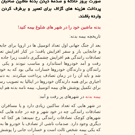
صورت بروز حادثه و صدمه دیدن بدنه ماشین صاحبان آ
پرداخت هزینه های گزاف برای تعمیر و برطرف کردن
وارده باشند.
بدنه ماشین خود را در شهر های شلوغ بیمه کنید!
تاریخچه بیمه بدنه:
بعد از جنگ جهانی اول تعداد اتومبیل ها در اروپا برای جا
و جابجایی بار و سفر افزایش یافت؛ در کنار افزایش تعدا
تصادفات رانندگی هم افزایش چشمگیری داشت زیرا جاده ه
رفت و آمد خودروها استاندارد و مناسب نبودند و یکی ا
رانندگان و دارندگان خودروها خسارات مالی بود که به خود
شد و باید آن را در زمان تصادف پرداخت میکردند. به دنب
اجباری برای همه دارندگان خودروها در ایتالیا به تصویب ر
برای تکمیل پوشش های بیمه اتومبیل، بیمه نامه بدنه هم ایج
بیمه بدنه
در شهرهای پر رفت و آمد:
در شهر هایی که تعداد ساکنین زیادی دارد و یا مسافران ز
تصادفات رانندگی چه در خود شهر و چه در جاده هایی که ب
شهرهای کوچک تصادفات رانندگی رخ نمیدهد؛ هر کجا که خ
دیگری وجود دارد. صدمات ناشی از تصادف با خودرو ها به 
که یکی بیمه شخص ثالث است و خسارات جانی را پوشش مید