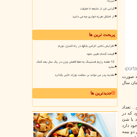
ببرید!
گرانی نان از شایعه تا حقیقت
از اختلال هرزه خواری چه می دانید
پربحث ترین ها
افزایش ذخایر الزامی بانکها در راه کنترل تورم
قیمت گندم تغییر نمود
12 هفته رژیم فستینگ به حفظ کاهش وزن در یک سال بعد کمک
نماید
تغذیه پدر می تواند بر سلامت نوزاد تأثیر بگذارد
به صورت
مان سال
جدیدترین ها
. تعداد
د که در
د با شئ
ود دارد
دو بیمه