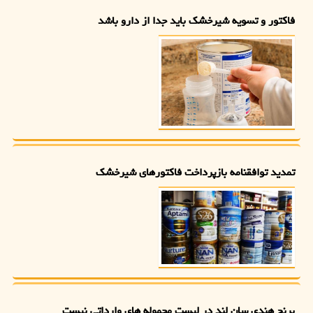
فاکتور و تسویه شیرخشک باید جدا از دارو باشد
تمدید توافقنامه بازپرداخت فاکتورهای شیرخشک
برنج هندی سان لند در لیست محموله های وارداتی نیست