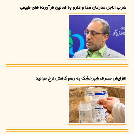
ضرب الاجل سازمان غذا و دارو به فعالین فرآورده های طبیعی
افزایش مصرف شیرخشک به رغم کاهش نرخ موالید