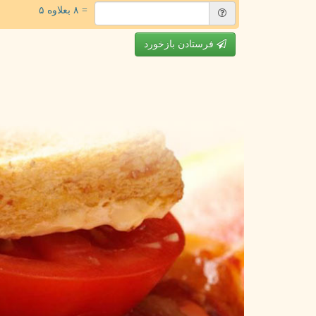
= ۸ بعلاوه ۵
فرستادن بازخورد