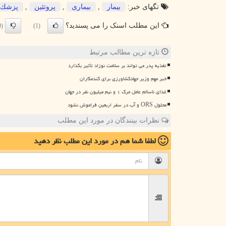
تگهای خبر:
بیمار
,
بیماری
,
پروتئین
,
پزشك
این مطلب اسنک را می پسندید؟
(0)
(1)
تازه ترین مطالب مرتبط
تغذیه پدر می تواند بر سلامت نوزاد تأثیر بگذارد
خبر مهم وزیر جهادکشاورزی برای گندمکاران
غذای ناسالم عامل مرگ ۱ و نیم میلیون نفر در جهان
محلول ORS و آب در سفر اربعین فراموش نشود
نظرات بینندگان در مورد این مطلب
لطفا شما هم
در مورد این مطلب
نظر دهید