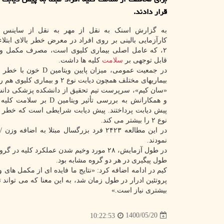
قرار دادند.
به گزارش اسنک به نقل از مهر به نقل از ساینس د
کارآزمایی بالینی بر روی افراد در معرض خطر بالای ابتلاء
قابل توجهی بر
سلامت
کلیه ها داشت.
در جمعیت عمومی، میزان پایین ویتام
بیماریهای مختلف همچون دیابت نوع ۲ و بیماری کلیوی هم راه است.
«سان کیم»، سرپرست تیم تحقیق از دانشکده پزشکی دانشگ
و همکارانش به بررسی تأثیر ویتامین D 
پیش دیابت پرداختند. پیش دیابت شرایطی است که خطر ابت
نوع ۲ را بیشتر می کند.
نمودند.
طول پیگیری در هر دو گروه مشابه بود.
پروتئین ادرار در طول زمان شد، به این معنا که می تواند
بیشتری نیاز است.»
1400/05/20
10:22:53