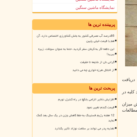
نمایشگاه ماشین سنگین
پربیننده ترین ها
85درصد آب مصرفی کشور به بخش کشاورزی اختصاص دارد، آن
هم با قیمت خیلی پایین
این دفعه اگر به کرمان سفر کردید، حتما به عنوان سوغات، زیره
ببرید!
گرانی نان از شایعه تا حقیقت
از اختلال هرزه خواری چه می دانید
 / چاقی و پیش دیابت روزانه ویتامین D۳ یا دارونما به مدت میانگین ۲.۹ سال دریافت
پربحث ترین ها
 عملکرد کلیه در
افزایش ذخایر الزامی بانکها در راه کنترل تورم
کلیه نشان نداد. اما مصرف هر گونه ویتامین D سبب کاهش میزان
قیمت گندم تغییر نمود
مطالعات
12 هفته رژیم فستینگ به حفظ کاهش وزن در یک سال بعد کمک
نماید
تغذیه پدر می تواند بر سلامت نوزاد تأثیر بگذارد