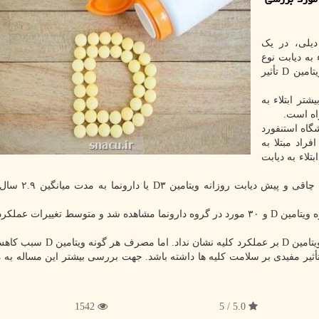
یلی، در یک
 به دیابت نوع
۲، که عامل اصلی بیماری کلیوی است، مصرف مکمل ویتامین D تأثیر
ین D خون با خطر بیشتر ابتلاء به
اه استنفورد
بر سلامت کلیه افراد مبتلا به
لاء به دیابت
در این مطالعه ۲۴۲۳ فرد بزرگسال مبتلا به اضافه وزن
در طول آزمایش، ۲۸ مورد وخیم شدن عملکرد کلیه در گروه ویتامین D و ۳۰ مورد در گروه دارونما مشاهده شد و متوسط تغییرات
کیم در ادامه اضافه کرد: «نتایج ما فایده ای از مکمل های ویتامین D بر عملکرد 
 تأثیر مفیدی بر سلامت کلیه ها داشته باشد. جهت بررسی بیشتر این مساله به 
1542
5.0 / 5