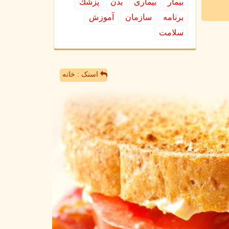
بیمار
بیماری
بدن
پزشك
برنامه
سازمان
آموزش
سلامت
اسنک : خانه