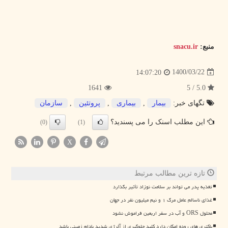
منبع:
snacu.ir
1400/03/22
14:07:20
1641
5.0 / 5
تگهای خبر:
بیمار
,
بیماری
,
پروتئین
,
سازمان
این مطلب اسنک را می پسندید؟
(0)
(1)
X
تازه ترین مطالب مرتبط
تغذیه پدر می تواند بر سلامت نوزاد تأثیر بگذارد
غذای ناسالم عامل مرگ ۱ و نیم میلیون نفر در جهان
محلول ORS و آب در سفر اربعین فراموش نشود
باکتری های روده امکان دارد کلید جلوگیری از آلرژی شدید بادام زمینی باشد