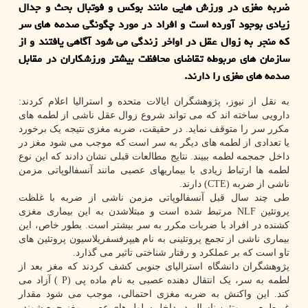
ضربه مغزی در ورزش هایی مانند بوکس و فوتبال بحث و جدال
زیادی بوجود آورده است و افراد در مورد چگونگی صدمه های سر
که منجر به زوال عقل در اواخر زندگی می شود آگاهی یافتند و از
سازمان های مربوطه تقاضای محافظت بیشتر ورزشکاران در مقابل
صدمه های مغزی را دارند.
به نقل از نیوز، پژوهشگران ایالات متحده و استرالیا اعلام کردند:
دارویی ساخته اند که می تواند شروع زوال عقل ناشی از لطمه های
مکرر سر را متوقف نماید. در حقیقت، ضربه مغزی نتیجه یک برخورد
یا تعدادی از لطمه های دیگر به سر است که موجب می شود مغز در
داخل جمجمه لطمه ببیند. نتایج مطالعات قبلی نشان دادند که این نوع
لطمه ها ارتباط زیادی با بیماریهای عصبی مانند آنسفالوپاتی مزمن
ناشی از ضربه (CTE) دارند.
طی چند سال قبل آنسفالوپاتی مزمن ناشی از ضربه با غلظت
پروتئین NLF مرتبط شده است و مبتلاشدن به این بیماری مغزی
کشنده در افراد با ضربات مکرر به سر بیشتر است. بطور خاص، این
بیماری ناشی از تجمع پروتئینی به نام هیپرفسفریلاسیون پروتئین های
تاو است که بر عملکرد و رفتار شناختی تاثیر می گذارد.
پژوهشگران دانشگاه استرالیای جنوبی کشف کردند که مغز بعد از
لطمه به سر، یک انتقال دهنده عصبی به نام ماده پی (P ) آزاد می
کند. این واکنش به ضربه مغزی احتمالی، موجب می شود مقدار
غیرطبیعی پروتئین ناسالم در داخل سلول های عصبی مغز جمع شوند.