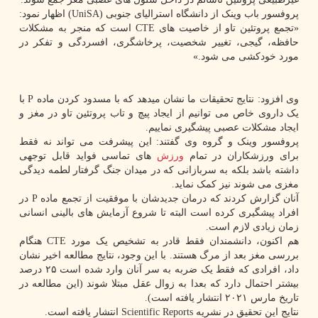
پروفسور باب وینک از دانشگاه استرالیای جنوبی (UniSA) اظهار نمود:
«تجمع پروتئین تاو از خاصیت های CTE است که منجر به مشکلات
حافظه، گیجی، تغییر شخصیت، پرخاشگری، افسردگی و تفکر در
مورد خودکشی می شود.»
وی افزود: نتایج تحقیقات ما نشان میدهد که با مسدود کردن ماده P با
یک داروی خاص می توانیم از ایجاد پیچ و تاب پروتئین تاو در مغز و
ایجاد مشکلات عصبی پیشگیری نماییم.
پروفسور وینک و گروه وی گفتند: این پیشرفت می تواند نه فقط
برای ورزشکاران در تمام
ورزش
های تماسی فواید قابل توجهی
داشته باشد بلکه به سربازانی که در میدان جنگ گرفتار لطمه دیدگی
مغزی می شوند نیز کمک نماید.
آنان گزارش کردند که درمان جدیدشان با موفقیت از تجمع ماده P در
افراد پیشگیری کرده است البته تا شروع آزمایش های بالینی انسانی
زمان زیادی لازم است.
هم اکنون، دانشمندان فقط قادر به تشخیص یک مورد CTE هنگام
بررسی مغز بعد از مرگ هستند. با این وجود، نتایج مطالعه اخیر نشان
داد، افرادی که فقط یک ضربه به سر آنان وارد شده است ۲۵ درصد
بیشتر احتمال دارد که بعدا به زوال عقل مبتلا شوند (این مطالعه در
تاریخ مارس ۲۰۲۱ انتشار یافته است).
نتایج این تحقیق در نشریه Scientific Reports انتشار یافته است.