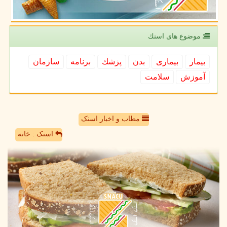
موضوع های اسنك
بیمار
بیماری
بدن
پزشك
برنامه
سازمان
آموزش
سلامت
مطاب و اخبار اسنک
اسنک : خانه