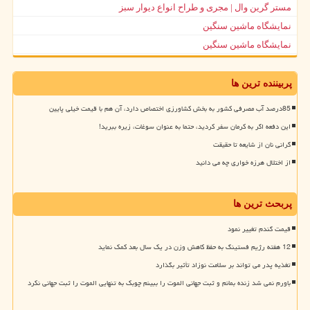
مستر گرین وال | مجری و طراح انواع دیوار سبز
نمایشگاه ماشین سنگین
نمایشگاه ماشین سنگین
پربیننده ترین ها
85درصد آب مصرفی کشور به بخش کشاورزی اختصاص دارد، آن هم با قیمت خیلی پایین
این دفعه اگر به کرمان سفر کردید، حتما به عنوان سوغات، زیره ببرید!
گرانی نان از شایعه تا حقیقت
از اختلال هرزه خواری چه می دانید
پربحث ترین ها
قیمت گندم تغییر نمود
12 هفته رژیم فستینگ به حفظ کاهش وزن در یک سال بعد کمک نماید
تغذیه پدر می تواند بر سلامت نوزاد تأثیر بگذارد
باورم نمی شد زنده بمانم و ثبت جهانی الموت را ببینم چوبک به تنهایی الموت را ثبت جهانی نکرد