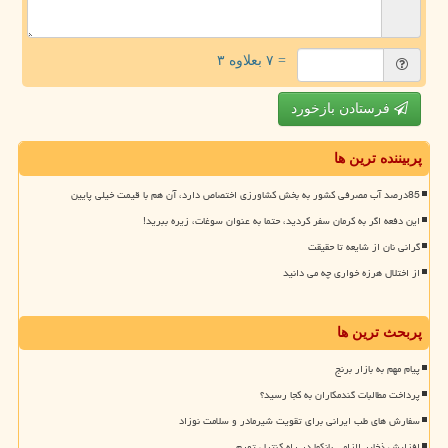
= ۷ بعلاوه ۳
فرستادن بازخورد
پربیننده ترین ها
85درصد آب مصرفی کشور به بخش کشاورزی اختصاص دارد، آن هم با قیمت خیلی پایین
این دفعه اگر به کرمان سفر کردید، حتما به عنوان سوغات، زیره ببرید!
گرانی نان از شایعه تا حقیقت
از اختلال هرزه خواری چه می دانید
پربحث ترین ها
پیام مهم به بازار برنج
پرداخت مطالبات گندمکاران به کجا رسید؟
سفارش های طب ایرانی برای تقویت شیرمادر و سلامت نوزاد
افزایش ذخایر الزامی بانکها در راه کنترل تورم