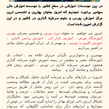
در بین موسسات اموزشی در سطح كشور با موسسه اموزش عالی
سهامیر برخورد نمودیم كه امروز بعنوان بهترین و تخصصی ترین
مركز اموزش بورس و علوم سرمایه گذاری در كشور و در این
گزارش تعیین شده است.
امروز می خواهیم به مقوله
دوره بورس
و همچنین معرفی
بهترین
آموزشگاه بورس
،
اموزش بازار آتی
،
اموزش پرایس اکشن
،
اموزش اکسپرت نویسی
، و مهمتر از ان مرکز آموزش تحلیل بنیادی
در کشور بپردازیم .
مهمترین و دشوارترین نگرانی عزیزان علاقه مند ، انتخاب یک
اموزشگاه معتبر و مطمئن در زمینه اموزش علوم سرمایه گذاری
همچون اموزش سرمایه گذاری در بورس ، اموزش روش های
تحلیلگری و معامله گری و ... میباشد .
امروزه در بازارهای مالی و سرمایه گذاری تحلیل تکنیکال و بنیادی
روشی برای پیش‌بینی قیمت در بازار از طریق مطالعه وضعیت
گذشته بازار وجود دارد . در این روش تحلیل از طریق بررسی
تغییرات و نوسان‌های قیمت‌ها ، حجم معاملات ، عرضه و تقاضا
می‌توان وضعیت قیمت‌ها در آینده را پیش‌بینی نمود. تحلیلگران
تکنیکال ارزش ذاتی اوراق بهادار را اندازه‌ گیری نمی‌کنند، در عوض از
نمودارها و ابزارهای دیگر برای شناسایی الگوهایی که می‌تواند