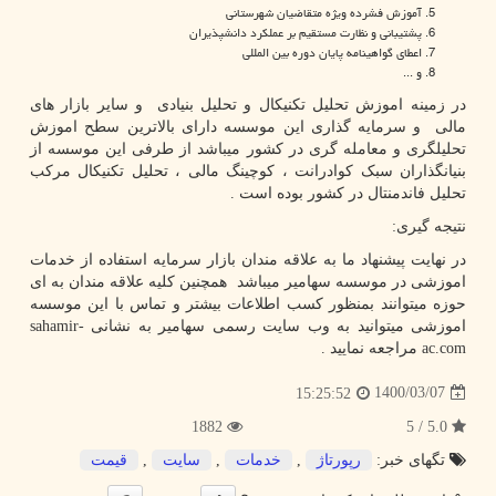
آموزش فشرده ویژه متقاضیان شهرستانی
پشتیبانی و نظارت مستقیم بر عملکرد دانشپذیران
اعطای گواهینامه پایان دوره بین المللی
و ...
در زمینه اموزش تحلیل تکنیکال و تحلیل بنیادی و سایر بازار های
مالی و سرمایه گذاری این موسسه دارای بالاترین سطح اموزش
تحلیلگری و معامله گری در کشور میباشد از طرفی این موسسه از
بنیانگذاران سبک کوادرانت ، کوچینگ مالی ، تحلیل تکنیکال مرکب
تحلیل فاندمنتال در کشور بوده است .
نتیجه گیری:
در نهایت پیشنهاد ما به علاقه مندان بازار سرمایه استفاده از خدمات
اموزشی در موسسه سهامیر میباشد همچنین کلیه علاقه مندان به ای
حوزه میتوانند بمنظور کسب اطلاعات بیشتر و تماس با این موسسه
اموزشی میتوانید به وب سایت رسمی سهامیر به نشانی
sahamir-
ac.com
مراجعه نمایید .
1400/03/07
15:25:52
1882
5.0 / 5
تگهای خبر:
رپورتاژ
,
خدمات
,
سایت
,
قیمت