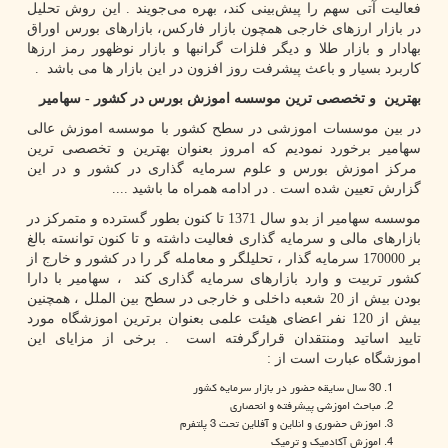
فعالیت آتی سهم را پیش‌بینی کند، بهره می‌جویند
.
این روش تحلیل
در بازار ارزهای خارجی همچون بازار فارکس، بازارهای بورس اوراق
بهادار و بازار طلا و دیگر فلزات گرانبها و بازار نوظهور رمز ارزها
کاربرد بسیار و باعث پیشرفت روز افزون در این بازار ها می باشد .
بهترین و تخصصی ترین موسسه اموزش بورس در کشور - سهامیر
در بین موسسات اموزشی در سطح کشور با موسسه اموزش عالی
سهامیر برخورد نمودیم که امروز بعنوان بهترین و تخصصی ترین
مرکز اموزش بورس و علوم سرمایه گذاری در کشور و در این
گزارش تعیین شده است . در ادامه همراه ما باشید ....
موسسه سهامیر از بدو سال 1371 تا کنون بطور گسترده و متمرکز در
بازارهای مالی و سرمایه گذاری فعالیت داشته و تا کنون توانسته بالغ
بر 170000 سرمایه گذار ، تحلیلگر و معامله گر را در کشور و خارج از
کشور تربیت و وارد بازارهای سرمایه گذاری کند ، سهامیر با دارا
بودن بیش از 20 شعبه داخلی و خارجی در سطح بین الملل ، همچنین
بیش از 120 نفر اعضای هیئت علمی بعنوان برترین اموزشگاه مورد
تایید اساتید ومنتقدان قرارگرفته است . برخی از مزایای این
اموزشگاه عبارت است از :
30 سال سایقه حضور در بازار سرمایه کشور
مباحث اموزشی پیشرفته و انحصاری
اموزش حضوری و انلاین و آفلاین تحت 3 پلتفرم
اموزش آکادمیک و ترمیک