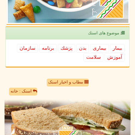
موضوع های اسنك
بیمار
بیماری
بدن
پزشك
برنامه
سازمان
آموزش
سلامت
مطاب و اخبار اسنک
اسنک : خانه