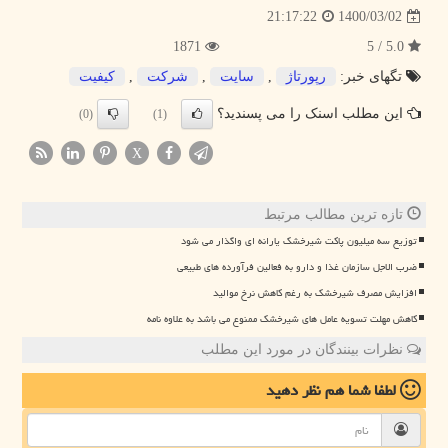
1400/03/02
21:17:22
1871
5.0 / 5
تگهای خبر:
رپورتاژ
,
سایت
,
شركت
,
كیفیت
این مطلب اسنک را می پسندید؟
(0)
(1)
X
تازه ترین مطالب مرتبط
توزیع سه میلیون پاکت شیرخشک یارانه ای واگذار می شود
ضرب الاجل سازمان غذا و دارو به فعالین فرآورده های طبیعی
افزایش مصرف شیرخشک به رغم کاهش نرخ موالید
کاهش مهلت تسویه عامل های شیرخشک ممنوع می باشد به علاوه نامه
نظرات بینندگان در مورد این مطلب
لطفا شما هم
نظر دهید