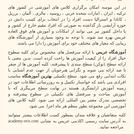
در این موسه امکان برگزاری کلاس های آموزشی در کشور های
ترکیه ، ایران ، امارات متحده عربی ، روسیه ، مالزی ، آلمان ، برزیل
، کانادا و استرالیا دست افراد را در انتخاب برای کسب دانش در
حوزه آرایشی باز گذاشته به صورتی که افراد مقیم خارج از کشور و
یا داخل کشور نیز می توانند از امکانات و آموزش های فوق العاده
عریس بهره مند شوند. با توجه به وجود بسیاری از آموزشگاه های
زیبایی که معیار های مختلف خود برای آموزش را دارا می باشند.
آموزشگاه عریس
با ارائه سرفصل های مخصوص برای کلیه سطوح
خیال افراد را از کیفیت آموزش ها راحت کرده است. بدین معنی با
ارائه سطح (توکن) سطح مبتدی تا پیشرفته، کلیه آموزش ها از صفر
تا صد ارائه می شوند و نگرانی هنرجویان از جهت عدم آشنایی با
نکات ابتدایی رفع می شود. سطح تکمیلی
بهترین آموزشگاه
مناسب
افرادی می باشد که خواستار تکمیل و به روزرسانی اطلاعات خود در
زمینه آموزش ارایشگری هستند در نهایت سطح مربیگری که با
آموزش مباحث و سرفصل های تکمیلی در سطوح پیشرفته و
تخصصی مدرک معتبر بین المللی ارائه می شود. کلیه کلاس های
آموزشی این مجموعه بطور منظم هر ماه اجرا می شود.
کلیه متقاضیان و علاقه مندان بمنظور کسب اطلاعات بیشتر میتوانید
به آدرس سایت رسمی اکادمی عریس به نشانی
academy-eris.com
مراجعه نمایید .