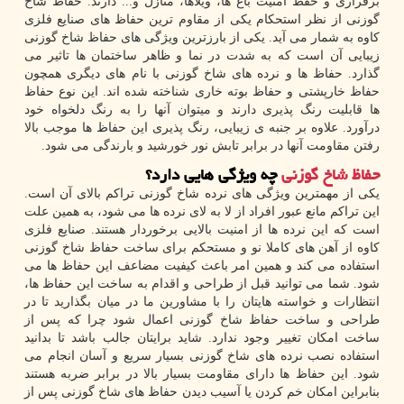
برقراری و حفظ امنیت باغ ها، ویلاها، منازل و... دارند. حفاظ شاخ
گوزنی از نظر استحکام یکی از مقاوم ترین حفاظ های صنایع فلزی
کاوه به شمار می آید. یکی از بارزترین ویژگی های حفاظ شاخ گوزنی
زیبایی آن است که به شدت در نما و ظاهر ساختمان ها تاثیر می
گذارد. حفاظ ها و نرده های شاخ گوزنی با نام های دیگری همچون
حفاظ خارپشتی و حفاظ بوته خاری شناخته شده اند. این نوع حفاظ
ها قابلیت رنگ پذیری دارند و میتوان آنها را به رنگ دلخواه خود
درآورد. علاوه بر جنبه ی زیبایی، رنگ پذیری این حفاظ ها موجب بالا
رفتن مقاومت آنها در برابر تابش نور خورشید و بارندگی می شود.
حفاظ شاخ گوزنی
چه ویژگی هایی دارد؟
یکی از مهمترین ویژگی های نرده شاخ گوزنی تراکم بالای آن است.
این تراکم مانع عبور افراد از لا به لای نرده ها می شود، به همین علت
است که این نرده ها از امنیت بالایی برخوردار هستند. صنایع فلزی
کاوه از آهن های کاملا نو و مستحکم برای ساخت حفاظ شاخ گوزنی
استفاده می کند و همین امر باعث کیفیت مضاعف این حفاظ ها می
شود. شما می توانید قبل از طراحی و اقدام به ساخت این حفاظ ها،
انتظارات و خواسته هایتان را با مشاورین ما در میان بگذارید تا در
طراحی و ساخت حفاظ شاخ گوزنی اعمال شود چرا که پس از
ساخت امکان تغییر وجود ندارد. شاید برایتان جالب باشد تا بدانید
استفاده نصب نرده های شاخ گوزنی بسیار سریع و آسان انجام می
شود. این حفاظ ها دارای مقاومت بسیار بالا در برابر ضربه هستند
بنابراین امکان خم کردن یا آسیب دیدن حفاظ های شاخ گوزنی پس از