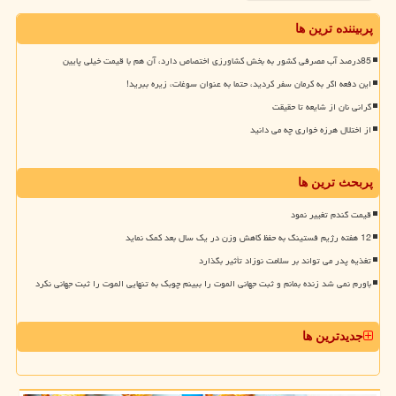
پربیننده ترین ها
85درصد آب مصرفی کشور به بخش کشاورزی اختصاص دارد، آن هم با قیمت خیلی پایین
این دفعه اگر به کرمان سفر کردید، حتما به عنوان سوغات، زیره ببرید!
گرانی نان از شایعه تا حقیقت
از اختلال هرزه خواری چه می دانید
پربحث ترین ها
قیمت گندم تغییر نمود
12 هفته رژیم فستینگ به حفظ کاهش وزن در یک سال بعد کمک نماید
تغذیه پدر می تواند بر سلامت نوزاد تأثیر بگذارد
باورم نمی شد زنده بمانم و ثبت جهانی الموت را ببینم چوبک به تنهایی الموت را ثبت جهانی نکرد
جدیدترین ها