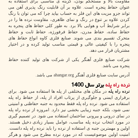
مقاومت بالا و مستحکم بودن، گزینه ی مناسبی برای استفاده به
عنوان حفاظ پنجره است. علاوه بر آن قابلیت رنگ پذیری آهن می
تواند جزو مزیت های این فلز به حساب بیاید چرا که می توان با رنگ
کردن علاوه بر تنوع در رنگ و نمای ظاهری، مقاومت نرده ها را در
برابر شرایط آب و هوایی بالا برد. به طور کلی حفاظ های پنجره به
حفاظ ساده، حفاظ مدرن، حفاظ فرفورژه، حفاظ ثابت و حفاظ
متحرک تقسیم بندی می شوند. صنایع فلزی کاوه انواع حفاظ های
پنجره را با کیفیتی عالی و قیمتی مناسب تولید کرده و در اختیار
مشتریان قرار می دهد.
شرکت صنایع فلزی آهنگر یکی از شرکت های تولید کننده حفاظ
پنجره می باشد.
آدرس سایت صنایع فلزی آهنگر
ahangar.org
می باشد.
نرده راه پله
برتر سال 1400
نرده راه پله
در مکان های مختلفی از پله ها استفاده می شود. برای
برقراری ایمنی و جلوگیری از پرتاب افراد از پله، از حفاظ راه پله
استفاده می شود. نرده راه پله فقط محدود به جنبه حفاظتی و امنیتی
نمی شود، بلکه جنبه زیبایی بخشی نیز دارد. امروزه از نرده راه پله
در نمای درونی و بیرونی ساختمان استفاده می شود. در تصمیم گیری
در مورد انتخاب نرده پله مناسب، عوامل بسیار زیادی دخیل هستند.
اولین و مهمترین جنبه ی استفاده از نرده را باید نرده راه پله دانست.
امنیت اولین موضوعیست که در مورد نرده مطرح می شود و هرگز