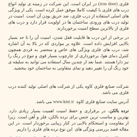
فلزی
(iron door)
در ایران است. این شرکت در زمینه ی تولید انواع
درب های فلزی با کیفیت کاملا موفق عمل کرده است. یکی از ویژگی
های اصلی استفاده از درب فلزی، ضد حریق بودن آن است. امنیت در
تولید درب های ورودی ساختمان ها در اولویت قرار دارد و درب های
فلزی از بالاترین سطح امنیت برخوردارند.
در برخی از این درب ها قابلیت قفل شدن، امنیت آن را تا حد بسیار
بالایی افزایش داده است. علاوه بر مواردی که در بالا به آن اشاره
شد، درب های فلزی ویژگی های خاص و منحصر به فردی همچون
کنترل دمای هوا، برخورداری از چارچوب بسیار قوی و تنوع در رنگ را
نیز دارا هستند. شما بعد از چندین سال استفاده می توانید به سلیقه ی
خود رنگ آن را تغییر دهید و نمای متفاوتی به ساختمان خود ببخشید.
شرکت صنایع فلزی کاوه یکی از شرکت های اصلی تولید کننده درب
فلزی می باشد.
آدرس سایت صنایع فلزی کاوه
www.kmi.ir
می باشد.
نرده بالکن
، در برقراری و حفظ امنیت اهمیت بسیار زیادی دارد.
بهترین و مناسب ترین جنس برای نرده بالکن، فلز و آهن است. زیرا
از مقاومت و استحکام بالایی در کنار زیبایی برخوردار است. در این
مقاله قصد بررسی ویژگی های این نوع نرده های فلزی را داریم.