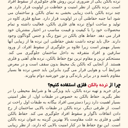
نرده بالکن یکی از ضروری ترین روش های جلوگیری از سقوط افراد
است. نرده بالکن از نظر امنیت و حفاظت در اولویت قرار دارد. هر
چند نرده بالکن باعث زیبایی بخشی به نمای بالکن و ساختمان می
شود اما جنبه حفاظتی آن در اولویت قرار دارد. صنایع فلزی کاوه در
تولید و ساخت انواع نرده های فلزی بالکن، فعالیت داشته و تمام
محصولات خود را با کیفیت و قیمت مناسب در اختیار مشتریان خود
قرار می دهد. حفاظ های بالکن در تنوع رنگ و جنس گوناگون وجود
دارند. حال باید توجه داشت نقش حفاظتی این نرده ها از زیبایی آنها
بسیار مهمتر است زیرا علاوه بر جلوگیری از سقوط افراد، از ورود
سارقین و افراد متفرقه به داخل ساختمان جلوگیری می کند.
مستحکم ترین و مقاوم ترین نوع حفاظ بالکن، نرده های آهنی و فلزی
هستند. از آنجایی که بالکن یک محیط بدون سقف است و در معرض
شرایط آب و هوایی قرار می گیرد بنابراین باید جنس نرده ها بسیار
مقاوم باشند و در برابر بارندگی و نور خورشید دوام بیاورند.
چرا از
نرده بالکن
فلزی استفاده کنیم؟
برای خرید و تهیه نرده بالکن، باید ویژگی ها و شرایط محیطی را در
نظر بگیرید. حفاظ بالکن به خصوص در طبقات اول، از نظر امنیتی
بسیار اهمیت دارد زیرا دسترسی افراد بیگانه به طبقات اول راحت تر
است. از طرفی دیگر، نرده بالکن در طبقات بالایی ساختمان از رخ
دادن اتفاقات ناگوار و سقوط افراد جلوگیری می کند. حفاظ بالکن
آهنی و فلزی به علت مقاومت بالا بهترین گزینه به عنوان نرده بالکن
است. این نوع حفاظ ها در کنار امنیت بالایی که دارند، از نظر زیبایی