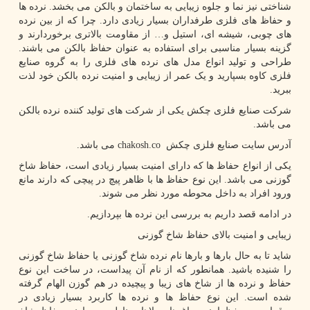
شناختی نیز نما و جلوه زیبایی به ساختمان و بالکن می بخشد. نرده ها
و حفاظ های فلزی طرفداران بسیار زیادی دارد. چرا که از بین نرده
های چوبی، شیشه ای، استیل و… از مقاومت بالاتری برخوردارند و
گزینه بسیار مناسبی برای استفاده به عنوان حفاظ بالکن می باشند.
طراحی و تولید انواع مدل های نرده های فلزی را به گروه صنایع
فلزی کاوه بسپارید و یک عمر از زیبایی و امنیت نرده بالکن خود لذت
ببرید.
شرکت صنایع فلزی چکش یکی از شرکت های تولید کننده نرده بالکن
می باشد.
آدرس سایت صنایع فلزی چکش
chakosh.co
می باشد.
یکی از انواع حفاظ ها که دارای امنیت بسیار زیادی است، حفاظ شاخ
گوزنی می باشد. این نوع حفاظ ها با ظاهر پیچ در پیچی که دارند مانع
ورود افراد به داخل محوطه مورد نظر می شوند.
در ادامه قصد داریم به بررسی این نرده ها بپردازیم.
زیبایی و امنیت بالای حفاظ شاخ گوزنی
شاید تا به حال بارها و بارها نام نرده شاخ گوزنی یا حفاظ شاخ گوزنی
را شنیده باشید. همانطور که از نام آن پیداست، در ساخت این نوع
حفاظ و نرده ها از شاخ های زیبا و پیچیده در هم گوزن الهام گرفته
شده است. این نوع حفاظ ها و نرده ها کاربرد بسیار زیادی در