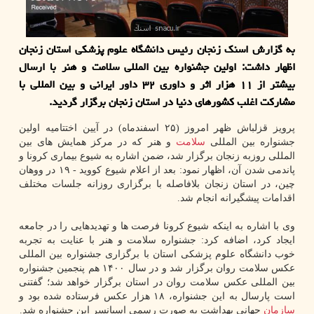
به گزارش اسنک زنجان رئیس دانشگاه علوم پزشکی استان زنجان
اظهار داشت: اولین جشنواره بین المللی سلامت و هنر با ارسال
بیشتر از ۱۱ هزار اثر و داوری ۳۲ داور ایرانی و بین المللی با
مشارکت اغلب کشورهای دنیا در استان زنجان برگزار گردید.
پرویز قزلباش ظهر امروز (۲۵ اسفندماه) در آیین اختتامیه اولین
جشنواره بین المللی
سلامت
و هنر که در مرکز همایش های بین
المللی روزبه زنجان برگزار شد، ضمن اشاره به شیوع بیماری کرونا و
پاندمی شدن آن، اظهار نمود: بعد از اعلام شیوع کووید - ۱۹ در ووهان
چین، در استان زنجان بلافاصله با برگزاری روزانه جلسات مختلف
اقدامات پیشگیرانه انجام شد.
وی با اشاره به اینکه شیوع کرونا فرصت ها و تهدیدهایی را در جامعه
ایجاد کرد، اضافه کرد: جشنواره سلامت و هنر با عنایت به تجربه
خوب دانشگاه علوم پزشکی استان با برگزاری جشنواره بین المللی
عکس سلامت روان برگزار شد و در سال ۱۴۰۰ هم پنجمین جشنواره
بین المللی عکس سلامت روان در استان برگزار خواهد شد؛ گفتنی
است پارسال به این جشنواره، ۱۸ هزار عکس فرستاده شده بود و
سازمان
جهانی بهداشت به صورت رسمی اسپانسر این جشنواره شد.