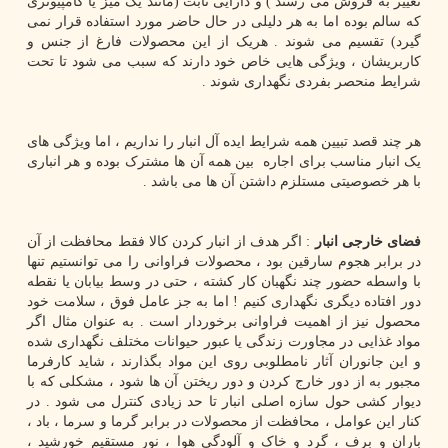
تغییر به فروش می رسند ) و دارایی ثابت (مانند یک میز یا کامپیوتری
که سالم بوده اما به هر دلیلی در حال حاضر مورد استفاده قرار نمی
گیرد) تقسیم می شوند . هریک از این محصولات فارغ از جنس و
کاربریشان ، ویژگی هایی خاص خود دارند که سبب می شود تا تحت
شرایط منحصر بفردی نگهداری شوند .
هر چند قصد تبیین همه شرایط ایده آل انبار را نداریم ، اما ویژگی های
یک انبار مناسب برای اجاره بین همه آن ها مشترک بوده و هر انباری
با هر خصوصیتی مستلزم داشتن آن ها می باشد .
فضای خارجی انبار
: اگر هدف از انبار کردن کالا فقط محافظت از آن
در برابر هجوم سارقین بود ، محصولات فراوانی را می توانستیم تنها
با واسطه حضور چند نگهبان کار کشته ، حتی در وسط بیابان یا نقطه
دور افتاده دیگری نگهداری کنیم ! اما به جز عامل فوق ، سلامت خود
محصول نیز از اهمیت فراوانی برخوردار است . به عنوان مثال اگر
مواد غذایی در مجاورت زندگی یا عبور حیوانات مختلف نگهداری شده
و این جانوران آثار نامطلوبی روی این مواد بگذارند ، شاید کارفرما
مجبور به از دور خارج کردن و دور ریختن آن ها شود ، مشکلی که با
دیوار کشی حول سازه اصلی انبار تا حد زیادی کنترل می شود . در
کنار این عوامل ، محافظت از محصولات در برابر گرما و سرما ، باد ،
باران و برف ، گرد و خاک و آلودگی هوا ، نور مستقیم خورشید ،