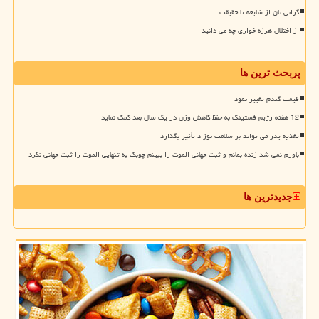
گرانی نان از شایعه تا حقیقت
از اختلال هرزه خواری چه می دانید
پربحث ترین ها
قیمت گندم تغییر نمود
12 هفته رژیم فستینگ به حفظ کاهش وزن در یک سال بعد کمک نماید
تغذیه پدر می تواند بر سلامت نوزاد تأثیر بگذارد
باورم نمی شد زنده بمانم و ثبت جهانی الموت را ببینم چوبک به تنهایی الموت را ثبت جهانی نکرد
جدیدترین ها