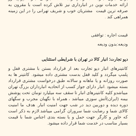
ارائه خدمات نوین در انبارداری نیز تلاش کرده است با مقرون به
صرفه ترین قیمت مشتریان خوب و شریف تهرانی را در این زمینه
همراهی کند .
قیمت اجاره : توافقی
ودیعه:بدون ودیعه
دپو تجارت؛ انبار کالا در تهران با شرایطی استثنایی
کانتینرهای انبار دپو تجارت بعد از قرارداد بستن با مشتری قفل و
پلمپ میگردد و کلید قفل بدست مشتری داده میشود. کانتینر ها به
صورت روزانه و یا ماهانه و سالانه طبق درخواست مشتری قرارداد
بسته میشود .انبار دارای جواز کسب از اتحادیه انبارداران بزرگ تهران
میباشدو کلیه کانتینرهای انبار تا سقف سه میلیارد تومان تحت پوشش
بیمه (ایران)آتش سوزی میباشد ، همراه با نگهبان مجرب و سگهای
دوره دیده و دوربین دید در شب جهت امنیت انبار. هدف ما امنیت
کالای شما و رضایت شما سروران گرامی میباشد.لازم به ذکر است
که خاور و کارگر جهت حمل و یا بسته بندی اجناس شما با قیمت
بسیار مناسب در خدمت شما قرار داده میشود.