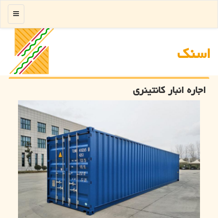
منو
اسنك
اجاره انبار كانتینری