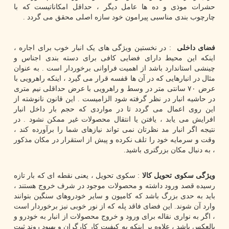
حشرات موذی و ده ها عامل دیگر ، حداقل امکاناتیست که با
چارچوب بندی مناسبی پیرامون خود سازه اصلی محقق می گردد .
فضای داخلی
: در نخستین ویژگی های یک انبار خوب برای اجاره ،
اینکه این محیط دارای فضایی کافی برای دسته بندی اجناس و
چینشی استاندارد باشد از اهمیت فراوانی برخوردار است . به عنوان
مثال در انبارهایی که در آن ها قفسه قرار می گیرد ، اینکه راهرویی با
عرض ۷۰ سانتی متر در وسط و راهرویی با عرض حداقلی نیم متری
در حاشیه انبار در نظر گرفته شود الزامیست . این قانون نانوشته از
این روی اعمال می گردد تا در مواردی که حجم بار داخل انبار
افرایش می یابد ، یافتن یا انتقال محصولات غیر ممکن نشود . در
نتیجه اگر انبار مد نظرتان نمی تواند نیازهای شما را برآورده کند ،
وقت و سرمایه خود را تلف نکرده و پیش از استقرار در مکان مذکور
، به دنبال مکان بزرگتری باشید.
ویژگی سکوی تحویل کالا
: سکوی تحویل ، یعنی نقطه ای که بار تازه
رسیده قصد ورود داشته و محصولات موجود در شرف خروج هستند ،
باید به حدی بزرگ باشد که کامیون و سایر خودروهای سنگین بتوانند
وارد آن شوند. این فضای فاقد پله که از نور خوبی نیز برخوردار است
، اگر به نواری نقاله برای ورود و خروج محصولات از انبار به خودرو و
بالعکس باشد ، علاوه بر اینکه به کیفیت کار کارگران و بهبود روند ثبت