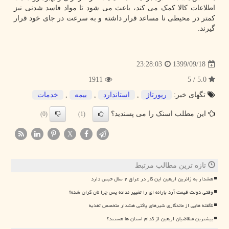
اطلاعات کالا کمک می کند، باعث می شود تا مواد فاسد شدنی نیز
کمتر در محیطی نا مساعد قرار داشته و به سرعت در جای خود قرار
گیرند.
1399/09/18
23:28:03
1911
5.0 / 5
تگهای خبر:
رپورتاژ
,
استاندارد
,
بیمه
,
خدمات
این مطلب اسنک را می پسندید؟
(0)
(1)
X
تازه ترین مطالب مرتبط
هشدار به زائرین اربعین این کار در عراق ۲ سال حبس دارد
وقتی دولت قیمت آرد یارانه ای را تغییر نداده پس چرا نان گران شده؟
ناگفته هایی از ماندگاری شیرهای پاکتی هشدار متخصص تغذیه
بیشترین متقاضیان اربعین از کدام استان ها هستند؟