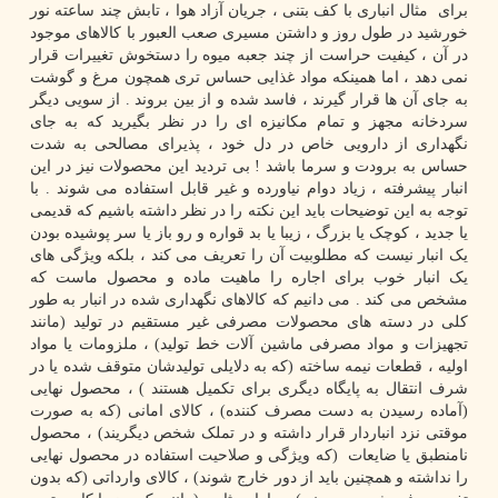
برای مثال انباری با کف بتنی ، جریان آزاد هوا ، تابش چند ساعته نور
خورشید در طول روز و داشتن مسیری صعب العبور با کالاهای موجود
در آن ، کیفیت حراست از چند جعبه میوه را دستخوش تغییرات قرار
نمی دهد ، اما همینکه مواد غذایی حساس تری همچون مرغ و گوشت
به جای آن ها قرار گیرند ، فاسد شده و از بین بروند . از سویی دیگر
سردخانه مجهز و تمام مکانیزه ای را در نظر بگیرید که به جای
نگهداری از دارویی خاص در دل خود ، پذیرای مصالحی به شدت
حساس به برودت و سرما باشد ! بی تردید این محصولات نیز در این
انبار پیشرفته ، زیاد دوام نیاورده و غیر قابل استفاده می شوند . با
توجه به این توضیحات باید این نکته را در نظر داشته باشیم که قدیمی
یا جدید ، کوچک یا بزرگ ، زیبا یا بد قواره و رو باز یا سر پوشیده بودن
یک انبار نیست که مطلوبیت آن را تعریف می کند ، بلکه ویژگی های
یک انبار خوب برای اجاره را ماهیت ماده و محصول ماست که
مشخص می کند . می دانیم که کالاهای نگهداری شده در انبار به طور
کلی در دسته های محصولات مصرفی غیر مستقیم در تولید (مانند
تجهیزات و مواد مصرفی ماشین آلات خط تولید) ، ملزومات یا مواد
اولیه ، قطعات نیمه ساخته (که به دلایلی تولیدشان متوقف شده یا در
شرف انتقال به پایگاه دیگری برای تکمیل هستند ) ، محصول نهایی
(آماده رسیدن به دست مصرف کننده) ، کالای امانی (که به صورت
موقتی نزد انباردار قرار داشته و در تملک شخص دیگریند) ، محصول
نامنطبق یا ضایعات (که ویژگی و صلاحیت استفاده در محصول نهایی
را نداشته و همچنین باید از دور خارج شوند) ، کالای وارداتی (که بدون