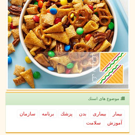
موضوع های اسنك
بیمار
بیماری
بدن
پزشك
برنامه
سازمان
آموزش
سلامت