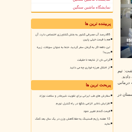
نمایشگاه ماشین سنگین
پربیننده ترین ها
85درصد آب مصرفی کشور به بخش کشاورزی اختصاص دارد، آن
هم با قیمت خیلی پایین
این دفعه اگر به کرمان سفر کردید، حتما به عنوان سوغات، زیره
ببرید!
گرانی نان از شایعه تا حقیقت
از اختلال هرزه خواری چه می دانید
شت: تیم
ناطق روستایی استان به ۱۹ هزار و ۹۲۰ نفر خدمات درمانی
پربحث ترین ها
 سمنان در
سفارش های طب ایرانی برای تقویت شیرمادر و سلامت نوزاد
افزایش ذخایر الزامی بانکها در راه کنترل تورم
قیمت گندم تغییر نمود
12 هفته رژیم فستینگ به حفظ کاهش وزن در یک سال بعد کمک
نماید