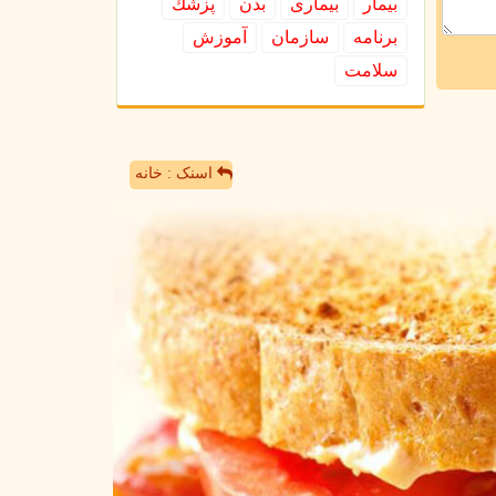
بیمار
بیماری
بدن
پزشك
برنامه
سازمان
آموزش
سلامت
اسنک : خانه