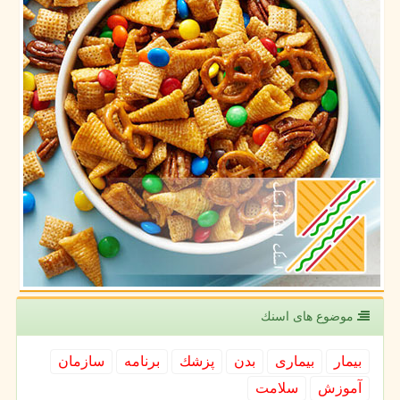
موضوع های اسنك
بیمار
بیماری
بدن
پزشك
برنامه
سازمان
آموزش
سلامت