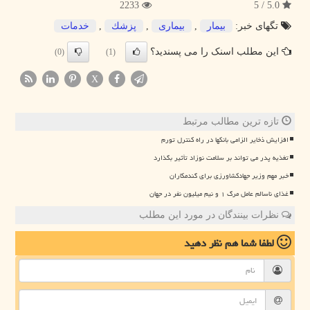
2233
5.0 / 5
تگهای خبر:
بیمار
,
بیماری
,
پزشك
,
خدمات
این مطلب اسنک را می پسندید؟
(0)
(1)
X
تازه ترین مطالب مرتبط
افزایش ذخایر الزامی بانکها در راه کنترل تورم
تغذیه پدر می تواند بر سلامت نوزاد تأثیر بگذارد
خبر مهم وزیر جهادکشاورزی برای گندمکاران
غذای ناسالم عامل مرگ ۱ و نیم میلیون نفر در جهان
نظرات بینندگان در مورد این مطلب
لطفا شما هم
نظر دهید