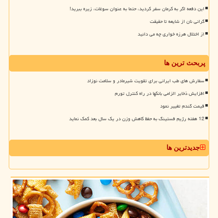
این دفعه اگر به کرمان سفر کردید، حتما به عنوان سوغات، زیره ببرید!
گرانی نان از شایعه تا حقیقت
از اختلال هرزه خواری چه می دانید
پربحث ترین ها
سفارش های طب ایرانی برای تقویت شیرمادر و سلامت نوزاد
افزایش ذخایر الزامی بانکها در راه کنترل تورم
قیمت گندم تغییر نمود
12 هفته رژیم فستینگ به حفظ کاهش وزن در یک سال بعد کمک نماید
جدیدترین ها