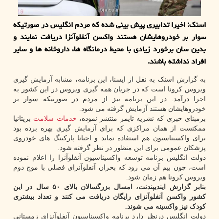
اسنك: اخیرا تدابیری پیش بینی شده كه مردم انگلیس در صورتیكه
سوار بر خودروهایشان هستند واكسن آنفلوآنزا دریافت نمایند و
بدین سان برخورد زیادی با محیط درمانگاه ها، داروخانه ها و سایر
افراد نداشته باشند.
به گزارش اسنک به نقل از ایسنا، این برنامه، مشابه آزمایش گیری
ویروس کرونا است که در جریان همه گیری ویروس در این کشور به
اجرا درآمد. در این برنامه نیز از مردم در صورتیکه سوار بر
خودروهایشان هستند آزمایش گرفته می شود.
برمبنای خبری که نشریه تایمز منتشر نموده،
خدمات
سلامت
بریتانیا
ممکنست از همان مراکزی که برای آزمایش گیری بهره برده بود
برای واکسیناسیون هم استفاده نماید و احیانا پارکینگ های خودروی
پزشکان عمومی برای این منظور در نظر گرفته شود.
دولت انگلیس برنامه توسعه واکسیناسیون آنفلوآنزا را اعلام نموده
است، چون بیم آن می رود که بحران آنفلوآنزای فصلی با موج دوم
ویروس کرونا هم زمان شود.
بنابر گزارش ایندیپندنت، امسال بزرگسالان بالای ۵۰ سال در این
کشور واکسن آنفلوآنزای رایگان دریافت می کنند و تعداد بیشتری
کودک نیز واکسینه می شوند.
دولت انگلیس درنظر دارد برنامه واکسیناسیون آنفلوآنزای زمستانی