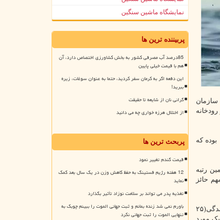
نمایشگاه ماشین سنگین
پربیننده ترین ها
85درصد آب مصرفی کشور به بخش کشاورزی اختصاص دارد، آن
هم با قیمت خیلی پایین
این دفعه اگر به کرمان سفر کردید، حتما به عنوان سوغات، زیره
ببرید!
گرانی نان از شایعه تا حقیقت
د: در گزارش سازمان
سط و در رودخانه
از اختلال هرزه خواری چه می دانید
ترین میزان غرق شدگی در دنیا در میان گروههای سنی در افراد یک تا ۹ ساله بوده که
پربحث ترین ها
قیمت گندم تغییر نمود
اشت: در سال ۹۹ غرق شدگی، چهارمین رتبه
12 هفته رژیم فستینگ به حفظ کاهش وزن در یک سال بعد کمک
مهم حائز
نماید
تغذیه پدر می تواند بر سلامت نوزاد تأثیر بگذارد
باورم نمی شد زنده بمانم و ثبت جهانی الموت را ببینم چوبک به
وی اشاره کرد: هر ساله کمپین «پیشگیری از غرق شدگی» در هفته اول مرداد (۱ تا ۷ مرداد) به مناسبت روز جهانی پیش گیری از غرق شدگی(۲۵
تنهایی الموت را ثبت جهانی نکرد
 یک مورد