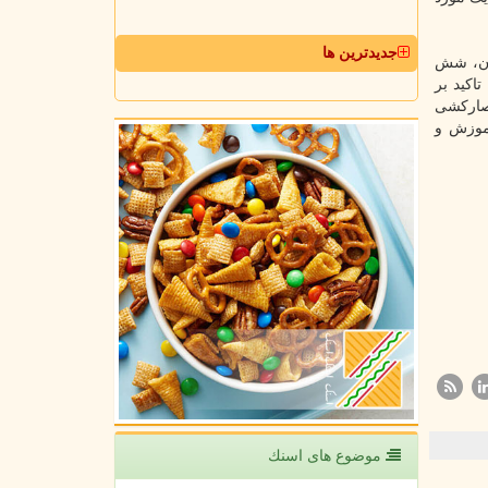
جدیدترین ها
آن، شش
اکید بر
صارکشی
موزش و
موضوع های اسنك