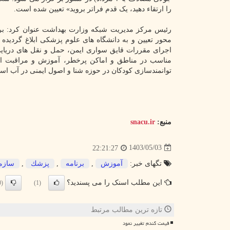
را ارتقاء دهید، یک قدم فراتر بروید» تعیین شده است.
رئیس مرکز مدیریت شبکه وزارت بهداشت عنوان کرد: ب
محور تعیین و به دانشگاه های علوم پزشکی ابلاغ گردید
اجرای مقررات قایق سواری ایمن، حمل و نقل های دریا
مناسب در مناطق و اماکن پرخطر، آموزش و مراقبت از
توانمندسازی کودکان در حوزه شنا و اصول ایمنی در آب اس
منبع:
snacu.ir
1403/05/03
22:21:27
تگهای خبر:
آموزش
,
برنامه
,
پزشك
,
سازم
این مطلب اسنک را می پسندید؟
(0)
(1)
تازه ترین مطالب مرتبط
قیمت گندم تغییر نمود