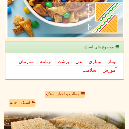
موضوع های اسنك
بیمار
بیماری
بدن
پزشك
برنامه
سازمان
آموزش
سلامت
مطاب و اخبار اسنک
اسنک : خانه