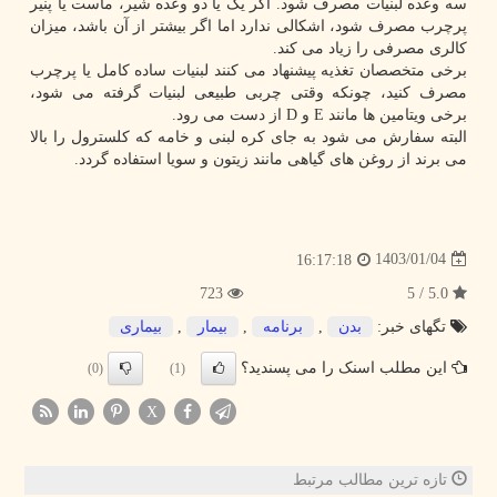
سه وعده لبنیات مصرف شود. اگر یک یا دو وعده شیر، ماست یا پنیر
پرچرب مصرف شود، اشکالی ندارد اما اگر بیشتر از آن باشد، میزان
کالری مصرفی را زیاد می کند.
برخی متخصصان تغذیه پیشنهاد می کنند لبنیات ساده کامل یا پرچرب
مصرف کنید، چونکه وقتی چربی طبیعی لبنیات گرفته می شود،
برخی ویتامین ها مانند E و D از دست می رود.
البته سفارش می شود به جای کره لبنی و خامه که کلسترول را بالا
می برند از روغن های گیاهی مانند زیتون و سویا استفاده گردد.
1403/01/04
16:17:18
723
5.0 / 5
تگهای خبر:
بدن
,
برنامه
,
بیمار
,
بیماری
این مطلب اسنک را می پسندید؟
(0)
(1)
X
تازه ترین مطالب مرتبط