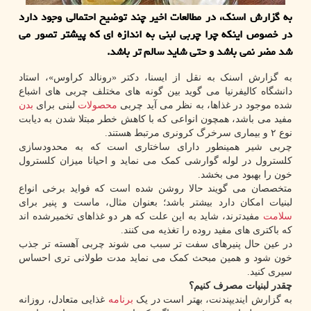
به گزارش اسنک، در مطالعات اخیر چند توضیح احتمالی وجود دارد
در خصوص اینکه چرا چربی لبنی به اندازه ای که پیشتر تصور می
شد مضر نمی باشد و حتی شاید سالم تر باشد.
به گزارش اسنک به نقل از ایسنا، دکتر «رونالد کراوس»، استاد
دانشگاه کالیفرنیا می گوید بین گونه های مختلف چربی های اشباع
شده موجود در غذاها، به نظر می آید چربی
محصولات
لبنی برای
بدن
مفید می باشد، همچون انواعی که با کاهش خطر مبتلا شدن به دیابت
نوع ۲ و بیماری سرخرگ کرونری مرتبط هستند.
چربی شیر همینطور دارای ساختاری است که به محدودسازی
کلسترول در لوله گوارشی کمک می نماید و احیانا میزان کلسترول
خون را بهبود می بخشد.
متخصصان می گویند حالا روشن شده است که فواید برخی انواع
لبنیات امکان دارد بیشتر باشد؛ بعنوان مثال، ماست و پنیر برای
سلامت
مفیدترند، شاید به این علت که هر دو غذاهای تخمیرشده اند
که باکتری های مفید روده را تغذیه می کنند.
در عین حال پنیرهای سفت تر سبب می شوند چربی آهسته تر جذب
خون شود و همین مبحث کمک می نماید مدت طولانی تری احساس
سیری کنید.
چقدر لبنیات مصرف کنیم؟
به گزارش ایندیپندنت، بهتر است در یک
برنامه
غذایی متعادل، روزانه