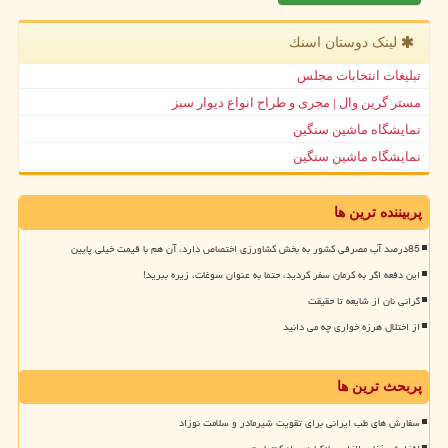
لینک دوستان اسنك
تبلیغات انتخابات مجلس
مستر گرین وال | مجری و طراح انواع دیوار سبز
نمایشگاه ماشین سنگین
نمایشگاه ماشین سنگین
پربیننده ترین ها
85درصد آب مصرفی کشور به بخش کشاورزی اختصاص دارد، آن هم با قیمت خیلی پایین
این دفعه اگر به کرمان سفر کردید، حتما به عنوان سوغات، زیره ببرید!
گرانی نان از شایعه تا حقیقت
از اختلال هرزه خواری چه می دانید
پربحث ترین ها
سفارش های طب ایرانی برای تقویت شیرمادر و سلامت نوزاد