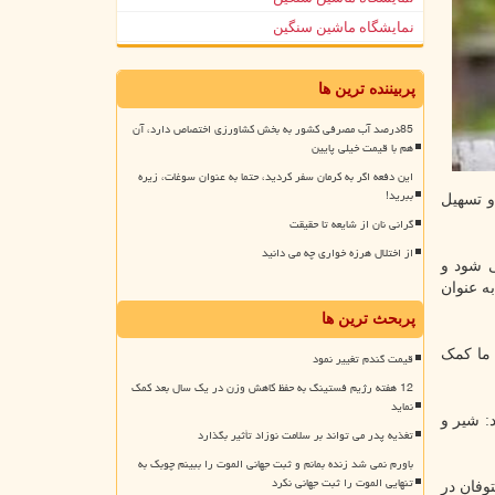
نمایشگاه ماشین سنگین
پربیننده ترین ها
85درصد آب مصرفی کشور به بخش کشاورزی اختصاص دارد، آن
هم با قیمت خیلی پایین
این دفعه اگر به کرمان سفر کردید، حتما به عنوان سوغات، زیره
ببرید!
و تسهیل
گرانی نان از شایعه تا حقیقت
از اختلال هرزه خواری چه می دانید
ی شود و
ه عنوان
پربحث ترین ها
 ما کمک
قیمت گندم تغییر نمود
12 هفته رژیم فستینگ به حفظ کاهش وزن در یک سال بعد کمک
نماید
: شیر و
تغذیه پدر می تواند بر سلامت نوزاد تأثیر بگذارد
باورم نمی شد زنده بمانم و ثبت جهانی الموت را ببینم چوبک به
تنهایی الموت را ثبت جهانی نکرد
وفان در