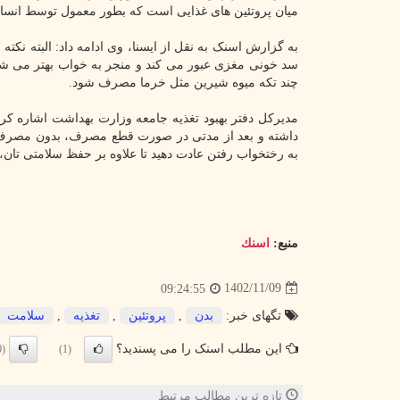
میان پروتئین های غذایی است که بطور معمول توسط انس
به گزارش اسنک به نقل از ایسنا، وی ادامه داد: البته نکت
سد خونی مغزی عبور می کند و منجر به خواب بهتر می شو
چند تکه میوه شیرین مثل خرما مصرف شود.
مدیرکل دفتر بهبود تغذیه جامعه وزارت بهداشت اشاره
داشته و بعد از مدتی در صورت قطع مصرف، بدون مصرف آ
به رختخواب رفتن عادت دهید تا علاوه بر حفظ سلامتی تان،
منبع:
اسنك
1402/11/09
09:24:55
تگهای خبر:
بدن
,
پروتئین
,
تغذیه
,
سلامت
این مطلب اسنک را می پسندید؟
(0)
(1)
تازه ترین مطالب مرتبط