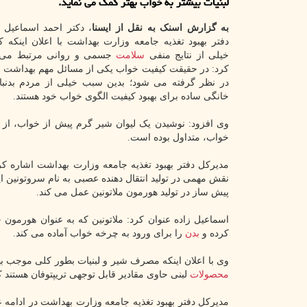
لبنیات بیشتر به خواب بهتر کمک می نماید.
به گزارش اسنک به نقل از ایسنا
، دکتر احمد اسماعیل 
دفتر بهبود تغذیه جامعه وزارت بهداشت با اعلان اینکه ک
خیلی از نتایج منفی
سلامت
جسمی و روانی مرتبط می ب
کرد: در حقیقت کیفیت خواب یکی از مسائل مهم بهداشت 
در نظر گرفته می شود؛ بدین سبب خیلی از مردم بدنبا
خانگی ساده برای بهبود کیفیت الگوی خواب خود هستند.
وی افزود: نوشیدن یک لیوان شیر گرم پیش از خواب، از 
خواب، متداول بوده است.
مدیرکل دفتر بهبود تغذیه جامعه وزارت بهداشت اشاره کرد
نقش مهمی در تولید انتقال دهنده عصبی به نام سروتونین 
پیش ساز در تولید هورمون ملاتونین عمل می کند.
اسماعیل زاده عنوان کرد: ملاتونین که به عنوان هورمو
کرده و
بدن
را برای ورود به چرخه خواب آماده می کند.
وی با اعلان اینکه مصرف شیر و لبنیات بطور کلی موجب ب
محصولات
لبنی حاوی مقادیر قابل توجهی تریپتوفان هستند ک
مدیرکل دفتر بهبود تغذیه جامعه وزارت بهداشت در ادامه عنو