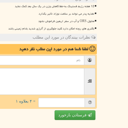
12 هفته رژیم فستینگ به حفظ کاهش وزن در یک سال بعد کمک نماید
تغذیه پدر می تواند بر سلامت نوزاد تأثیر بگذارد
محلول ORS و آب در سفر اربعین فراموش نشود
باکتری های روده امکان دارد کلید جلوگیری از آلرژی شدید بادام زمینی باشد
نظرات بینندگان در مورد این مطلب
لطفا شما هم
در مورد این مطلب
نظر دهید
= ۴ بعلاوه ۱
فرستادن بازخورد