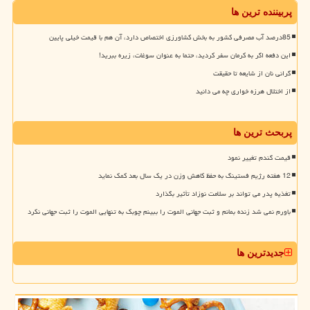
پربیننده ترین ها
85درصد آب مصرفی کشور به بخش کشاورزی اختصاص دارد، آن هم با قیمت خیلی پایین
این دفعه اگر به کرمان سفر کردید، حتما به عنوان سوغات، زیره ببرید!
گرانی نان از شایعه تا حقیقت
از اختلال هرزه خواری چه می دانید
پربحث ترین ها
قیمت گندم تغییر نمود
12 هفته رژیم فستینگ به حفظ کاهش وزن در یک سال بعد کمک نماید
تغذیه پدر می تواند بر سلامت نوزاد تأثیر بگذارد
باورم نمی شد زنده بمانم و ثبت جهانی الموت را ببینم چوبک به تنهایی الموت را ثبت جهانی نکرد
جدیدترین ها