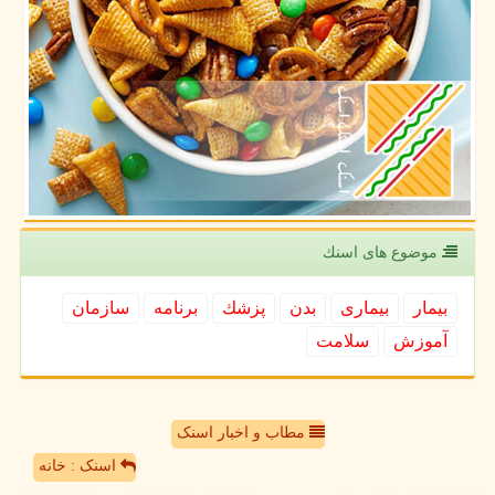
موضوع های اسنك
بیمار
بیماری
بدن
پزشك
برنامه
سازمان
آموزش
سلامت
مطاب و اخبار اسنک
اسنک : خانه