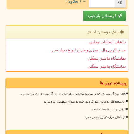
= ۶ بعلاوه ۱
فرستادن بازخورد
لینک دوستان اسنك
تبلیغات انتخابات مجلس
مستر گرین وال | مجری و طراح انواع دیوار سبز
نمایشگاه ماشین سنگین
نمایشگاه ماشین سنگین
پربیننده ترین ها
85درصد آب مصرفی کشور به بخش کشاورزی اختصاص دارد، آن هم با قیمت خیلی پایین
این دفعه اگر به کرمان سفر کردید، حتما به عنوان سوغات، زیره ببرید!
گرانی نان از شایعه تا حقیقت
از اختلال هرزه خواری چه می دانید