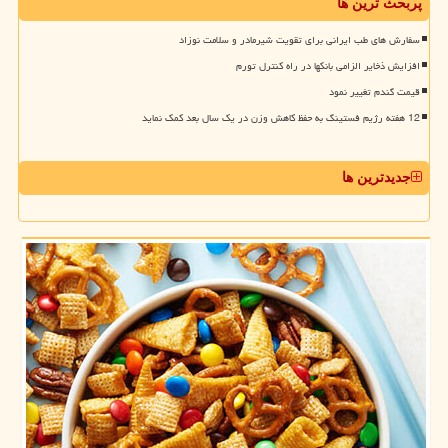
پربحث ترین ها
سفارش های طب ایرانی برای تقویت شیرمادر و سلامت نوزاد
افزایش ذخایر الزامی بانکها در راه کنترل تورم
قیمت گندم تغییر نمود
12 هفته رژیم فستینگ به حفظ کاهش وزن در یک سال بعد کمک نماید
جدیدترین ها