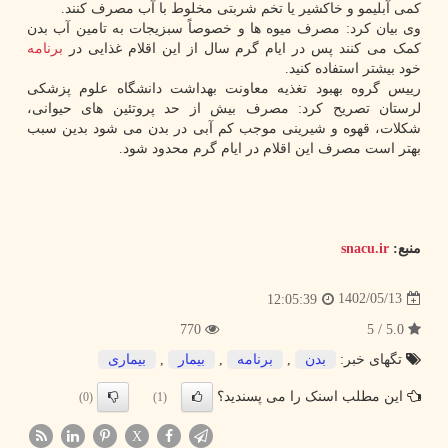
کمی آبلیمو و خاکشیر یا تخم شربتی مخلوط با آب مصرف کنند.
وی بیان کرد: مصرف میوه ها و خصوصاً سبزیجات به تامین آب بدن
کمک می کنند پس در ایام گرم سال از این اقلام غذایی در
برنامه
خود بیشتر استفاده کنید.
رییس گروه بهبود تغذیه معاونت بهداشت دانشگاه علوم پزشکی
لرستان تصریح کرد: مصرف بیش از حد پروتئین های حیوانی،
شکلات، قهوه و شیرینی موجب کم آبی در بدن می شود بدین سبب
بهتر است مصرف این اقلام در ایام گرم محدود شود.
منبع:
snacu.ir
1402/05/13
12:05:39
770
5.0 / 5
تگهای خبر:
بدن
,
برنامه
,
بیمار
,
بیماری
این مطلب اسنک را می پسندید؟
(0)
(1)
X