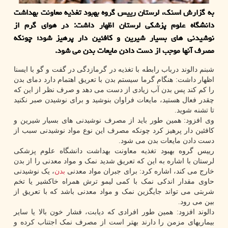
به گزارش اسنک، لرستان رییس گروه بهبود تغذیه معاونت بهداشت
دانشگاه علوم پزشکی لرستان اظهار داشت: در هوای گرم از
نوشیدنی های بسیار شیرین و کافئین دار پرهیز شود؛ چونکه
مصرف آنها موجب از دست دادن مایعات بدن می شود.
شبنم دالوند درباب رابطه با تغذیه در گرمازدگی در گفت و گو با ایسنا
اظهار داشت: هنگام گرما سیستم بدن با تعریق اهتمام دارد دمای بدن
را کم کند پس بدن آب زیادی از دست می دهد و صرف نظر از این که
چقدر فعال هستید، مایعات فراوان بنوشید و برای نوشیدن صبر نکنید
تا تشنه شوید.
وی افزود: همین طور باید از مصرف نوشیدنی های بسیار شیرین و
کافئین دار پرهیز کرد چونکه مصرف این نوع مواد نوشیدنی سبب از
دست دادن مایعات بدن می شود.
رییس گروه بهبود تغذیه معاونت بهداشت دانشگاه علوم پزشکی
لرستان با اشاره به این که تعریق شدید نمک و مواد معدنی را از بدن
خارج می کند، اشاره کرد: برای جبران مواد معدنی
بدن
، یک نوشیدنی
حاوی مقدار اندکی نمک با کمی لیمو ترش همراه خاکشیر یا تخم
شربتی می تواند جایگزین نمک و مواد معدنی باشد که با تعریق از
بین می رود.
دالوند افزود: همین طور افرادی که دیابت، فشار خون بالا یا سایر
بیماریهای مزمن را دارند بهتر است از مصرف نمک اجتناب کرده و