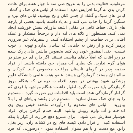
مرطوب، فعالیت بدنی را به تدریج طی سه تا چهار هفته برای عادت
کردن بدن به گرما افزایش دهید. استفاده از لباس های خنک و گشاد:
لباس های سبک و گشاد از جنس کتان و نخ بپوشید، لباس های تیره و
سنگین گرما را جذب می کنند و به یاد داشته باشید بعضی از پارچه
های نازک، حفاظ کافی در مقابل اشعه ماورای بنفش خورشید ایجاد
نمی کنند. همینطور از کلاه های لبه دار و ترجیحاً منفذدار و عینک
آفتابی برای حفاظت از چشم استفاده کنید. از سفرهای غیر ضروری
پرهیز کرده و از رفتن به جاهایی که سایبان ندارد و تهویه آن خوب
نیست، حتی المقدور خودداری کنید بخصوص ماشین های پارک شده
در زیر آفتاب که اصلاً جاهای مناسبی نیستند. اگر چاره ای جز سفر در
هوای گرم ندارید، یک بطری آب همراه خود داشته باشید. از افراد
صدمه پذیر در گرمای تابستان مراقبت مخصوص کنید. کودکان و
سالمندان مستعد گرمازدگی هستند. عضو هیئت علمی دانشگاه علوم
پزشکی شهید بهشتی در مورد اقدامات درمانی که هنگام بروز
گرمازدگی باید صورت گیرد، اظهار داشت: هنگام مواجهه با فردی که
گرفتار گرمازدگی شده است باید اقدامات زیر صورت گیرد. - مصدوم
را به جای خنک منتقل سازید. - مصدوم دراز بکشد و پاهای او را بالا
بیاورید. - لباس های مصدوم را درآورده، ملحفه خیس روی وی
انداخته و آب ولرم رویش بپاشید. البته حمام گرفتن برای افراد
هوشیار سفارش می شود. - برای تسریع دفع حرارت از کولر یا پنکه
استفاده کنید. از قرار دادن کیسه های یخ در کشاله ران، زیر بغل،
زانو، مچ دست و پا هم میتوان استفاده نمود. - درصورتی که فرد