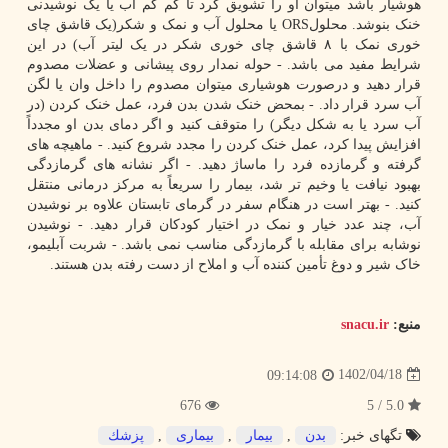
هوشیار باشد میتوان او را تشویق کرد تا کم کم آب یا یک نوشیدنی
خنک بنوشد. محلولORS یا محلول آب و نمک و شکر(یک قاشق چای
خوری نمک با ۸ قاشق چای خوری شکر در یک لیتر آب) در این
شرایط مفید می باشد. - حوله نمدار روی پیشانی و عضلات مصدوم
قرار دهید و درصورت هوشیاری میتوان مصدوم را داخل وان یا لگن
آب سرد قرار داد. - بمحض خنک شدن بدن فرد، عمل خنک کردن (در
آب سرد یا به شکل دیگر) را متوقف کنید و اگر دمای بدن او مجدداً
افزایش پیدا کرد، عمل خنک کردن را مجدد شروع کنید. - ماهیچه های
گرفته و گرمازده فرد را ماساژ دهید. - اگر نشانه های گرمازدگی
بهبود نیافت یا وخیم تر شد، بیمار را سریعاً به مرکز درمانی منتقل
کنید. - بهتر است در هنگام سفر در گرمای تابستان علاوه بر نوشیدن
آب، چند عدد خیار و نمک در اختیار کودکان قرار دهید. - نوشیدن
نوشابه برای مقابله با گرمازدگی مناسب نمی باشد. - شربت آبلیمو،
خاک شیر و دوغ تأمین کننده آب و املاح از دست رفته بدن هستند.
منبع:
snacu.ir
1402/04/18
09:14:08
676
5.0 / 5
تگهای خبر:
بدن
,
بیمار
,
بیماری
,
پزشك