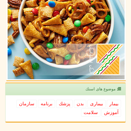
موضوع های اسنك
بیمار
بیماری
بدن
پزشك
برنامه
سازمان
آموزش
سلامت