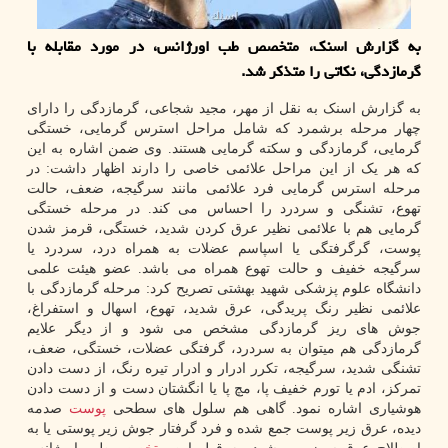
به گزارش اسنک، متخصص طب اورژانس، در مورد مقابله با
گرمازدگی، نکاتی را متذکر شد.
به گزارش اسنک به نقل از مهر، مجید شجاعی، گرمازدگی را دارای
چهار مرحله برشمرد که شامل مراحل استرس گرمایی، خستگی
گرمایی، گرمازدگی و سکته گرمایی هستند. وی ضمن اشاره به این
که هر یک از این مراحل علائمی خاصی را دارند اظهار داشت: در
مرحله استرس گرمایی فرد علائمی مانند سرگیجه، ضعف، حالت
تهوع، تشنگی و سردرد را احساس می کند. در مرحله خستگی
گرمایی هم با علائمی نظیر عرق کردن شدید، خستگی، قرمز شدن
پوست، گرگرفتگی یا اسپاسم عضلات به همراه درد، سردرد یا
سرگیجه خفیف و حالت تهوع همراه می باشد. عضو هیئت علمی
دانشگاه علوم پزشکی شهید بهشتی تصریح کرد: مرحله گرمازدگی با
علائمی نظیر رنگ پریدگی، عرق شدید، تهوع، اسهال و استفراغ،
جوش های ریز گرمازدگی مشخص می شود و از دیگر علایم
گرمازدگی هم میتوان به سردرد، گرفتگی عضلات، خستگی، ضعف،
تشنگی شدید، سرگیجه، تکرر ادرار و ادرار تیره رنگ، از دست دادن
تمرکز، ادم یا تورم خفیف پا، مچ پا یا انگشتان دست و از دست دادن
هوشیاری اشاره نمود. گاهی هم سلول های سطحی
پوست
صدمه
دیده، عرق زیر پوست جمع شده و فرد گرفتار جوش زیر پوستی یا به