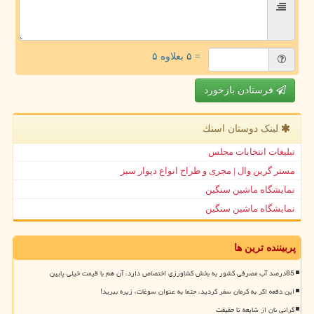
= ۵ بعلاوه ۵
فرستادن بازخورد
لینک دوستان اسنك
تبلیغات انتخابات مجلس
مستر گرین وال | مجری و طراح انواع دیوار سبز
نمایشگاه ماشین سنگین
نمایشگاه ماشین سنگین
پربیننده ترین ها
85درصد آب مصرفی کشور به بخش کشاورزی اختصاص دارد، آن هم با قیمت خیلی پایین
این دفعه اگر به کرمان سفر کردید، حتما به عنوان سوغات، زیره ببرید!
گرانی نان از شایعه تا حقیقت