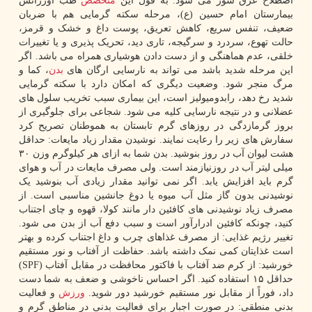
اصطلاح عرق سوز می شود. به قول این
متخصص
طب اورژانس
بیمارستان امام حسین (ع)، مرحله سکته گرمایی هم با ضربان
ضعیف، تنفس سریع، کاهش تعریق، پوست داغ و خشک و قرمز،
حالت تهوع، سردرد و سرگیجه، تاری دید، تحریک پذیری و یا تغییرات
خلقی، عدم هماهنگی و از دست دادن هوشیاری همراه می باشد. اگر
این مرحله شدید باشد می تواند به نارسایی ارگان های
بدن
، کما و
مرگ منجر شود. وضعیت دیگری که امکان دارد با سکته گرمایی
شدید رخ دهد، رابدومیولیز است، این بیماری سبب تخریب سلول های
عضلانی و در نتیجه نارسایی کلیه می شود. شجاعی برای جلوگیری از
بروز گرمازدگی در روزهای گرم تابستان به هموطنان تصریح کرد
سفارش های زیر را رعایت نمایند. نوشیدن مقدار زیاد مایعات: حداقل
هشت لیوان آب در روز بنوشید. بدن شما به ازای هر کیلوگرم وزن ۳۰
میلی لیتر آب در روزنیازمند است. ولی مصرف مایعات در آب و هوای
گرم باید افزایش یابد. اگر نمی توانید مقدار زیادی آب بنوشید یک
نوشیدنی بدون گاز مثل آب میوه یا دوغ جانشین مناسبی است. از
مصرف زیاد نوشیدنی های کافئین دار مانند کولا، قهوه و چای اجتناب
کنید، چونکه کافئین ادرارآور است و سبب دفع آب از بدن می شود.
تغییر رژیم غذایی: از مصرف غذاهای چرب و داغ اجتناب کرده و بهتر
است غذایتان کمی نمک داشته باشد. حفاظت از آفتاب و نور مستقیم
خورشید: از کرم ضد آفتاب با فاکتور محافظت در مقابل آفتاب (SPF)
حداقل ۱۵ استفاده کنید. اگر احساس ناخوشی و ضعف به شما دست
داد، فوراً از مقابل نور مستقیم خورشید دور شوید.
ورزش
و فعالیت
بدنی منطقی: در صورت اجبار برای فعالیت بدنی در مناطق گرم و