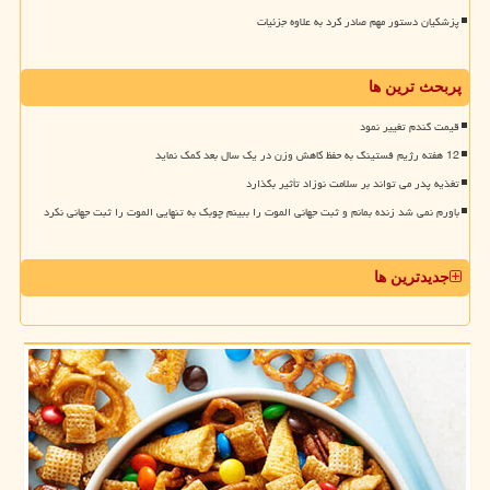
پزشکیان دستور مهم صادر کرد به علاوه جزئیات
پربحث ترین ها
قیمت گندم تغییر نمود
12 هفته رژیم فستینگ به حفظ کاهش وزن در یک سال بعد کمک نماید
تغذیه پدر می تواند بر سلامت نوزاد تأثیر بگذارد
باورم نمی شد زنده بمانم و ثبت جهانی الموت را ببینم چوبک به تنهایی الموت را ثبت جهانی نکرد
جدیدترین ها