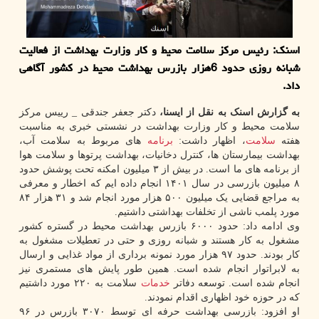
اسنک: رئیس مرکز سلامت محیط و کار وزارت بهداشت از فعالیت
شبانه روزی حدود 6هزار بازرس بهداشت محیط در کشور آگاهی
داد.
به گزارش اسنک به نقل از ایسنا،
دکتر جعفر جندقی _ رییس مرکز
سلامت محیط و کار وزارت بهداشت در نشستی خبری به مناسبت
هفته
سلامت
، اظهار داشت:
برنامه
های مربوط به سلامت آب،
بهداشت بیمارستان ها، کنترل دخانیات، بهداشت پرتوها و سلامت هوا
از برنامه های ما است. در بیش از ۳ میلیون امکنه تحت پوشش حدود
۸ میلیون بازرسی در سال ۱۴۰۱ انجام داده ایم که اخطار و معرفی
به مراجع قضایی یک میلیون ۵۰۰ هزار مورد انجام شد و ۳۱ هزار ۸۴
مورد پلمب ناشی از تخلفات بهداشتی داشتیم.
وی ادامه داد: حدود ۶۰۰۰ بازرس بهداشت محیط در گستره کشور
مشغول به کار هستند و شبانه روزی و حتی در تعطیلات مشغول به
کار بودند. حدود ۹۷ هزار مورد نمونه برداری از مواد غذایی و ارسال
به لابراتوار انجام شده است. همین طور پایش های مستمری نیز
انجام شده است. توسعه دفاتر
خدمات
سلامت به ۲۲۰ مورد داشتیم
که در حوزه خود اظهاری اقدام نمودند.
او افزود: بازرسی بهداشت حرفه ای توسط ۳۰۷۰ بازرس در ۹۶