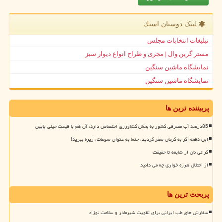
لینک دوستان اسنك
تبلیغات انتخابات مجلس
مستر گرین وال | مجری و طراح انواع دیوار سبز
نمایشگاه ماشین سنگین
نمایشگاه ماشین سنگین
پربیننده ترین ها
85درصد آب مصرفی کشور به بخش کشاورزی اختصاص دارد، آن هم با قیمت خیلی پایین
این دفعه اگر به کرمان سفر کردید، حتما به عنوان سوغات، زیره ببرید!
گرانی نان از شایعه تا حقیقت
از اختلال هرزه خواری چه می دانید
پربحث ترین ها
سفارش های طب ایرانی برای تقویت شیرمادر و سلامت نوزاد