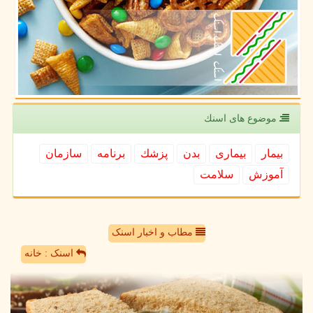
موضوع های اسنك
بیمار
بیماری
بدن
پزشك
برنامه
سازمان
آموزش
سلامت
مطاب و اخبار اسنک
اسنک : خانه