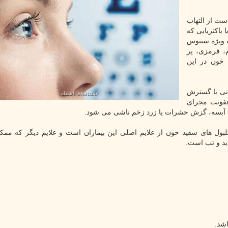
ت از التهاب
اکتریایی که
ه ویژه سینوس
، قرمزی، پر
 خون در این
نی یا گسترش
عفونت مجرای
 آبسه، گزش حشرات یا زرد زخم ناشی می شود.
بول های سفید خون از علایم اصلی این بیماران است و علایم دیگر که مم
د و تب است.
اشد.