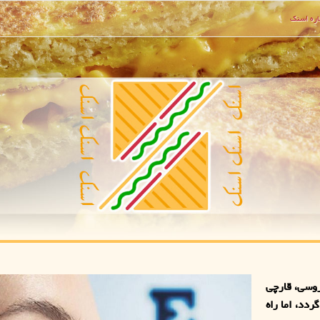
ره اسنك
وسی، قارچی
دد، اما راه