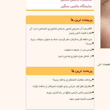
نمایشگاه ماشین سنگین
پربیننده ترین ها
85درصد آب مصرفی کشور به بخش کشاورزی اختصاص دارد، آن
هم با قیمت خیلی پایین
این دفعه اگر به کرمان سفر کردید، حتما به عنوان سوغات، زیره
ببرید!
گرانی نان از شایعه تا حقیقت
از اختلال هرزه خواری چه می دانید
کنست در
پربحث ترین ها
پرداخت مطالبات گندمکاران به کجا رسید؟
سفارش های طب ایرانی برای تقویت شیرمادر و سلامت نوزاد
افزایش ذخایر الزامی بانکها در راه کنترل تورم
قیمت گندم تغییر نمود