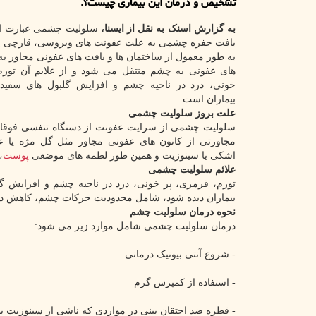
تشخیص و درمان این بیماری چیست؟.
به گزارش اسنک به نقل از ایسنا،
سلولیت چشمی عبارت اس
بافت حفره چشمی به علت عفونت های ویروسی، قارچی یا ب
به طور معمول از ساختمان ها و بافت های عفونی مجاور ب
های عفونی به چشم منتقل می شود و از علایم آن تورم
خونی، درد در ناحیه چشم و افزایش گلبول های سفید
بیماران است.
علت بروز سلولیت چشمی
سلولیت چشمی از سرایت عفونت از دستگاه تنفسی فوقا
مجاورتی از کانون های عفونی مجاور مثل گل مژه یا 
اشکی یا سینوزیت و همین طور لطمه های موضعی
پوست
،
علائم سلولیت چشمی
تورم، قرمزی، پر خونی، درد در ناحیه چشم و افزایش گل
بیماران دیده شود، شامل محدودیت حرکات چشم، کاهش دی
نحوه درمان سلولیت چشم
درمان سلولیت چشمی شامل موارد زیر می شود:
- شروع آنتی بیوتیک درمانی
- استفاده از کمپرس گرم
- قطره ضد احتقان بینی در مواردی که ناشی از سینوزیت ب