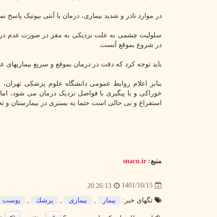
در موارد نادر و شدید بیماری، درمان با آنتی بیوتیک پاس
سلولیت چشمی به علت نزدیکی به مغز در صورت عدم درمان
در شروع بموقع آنست.
باید توجه کرد که دقت در درمان بموقع و سریع بیماریهای
بنابر اعلام روابط عمومی دانشگاه علوم پزشکی تهران،
خوراکی و با پیگیری با فواصل نزدیک درمان می شود، اما در
استفراغ و بی حالی است حتما به بستری در بیمارستان و تجو
منبع:
snacu.ir
1401/10/15
20:26:13
تگهای خبر:
بیمار
,
بیماری
,
پزشك
,
پوست