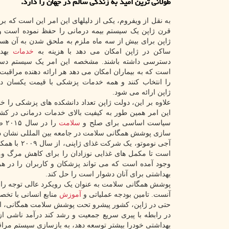
طولانی ترین امید به زندگی سالم در جهان را دارد.
به نقل از ویفروم، یکی از دلیلهای این امر این است که بر
قرن ژاپن یک سیستم بیمه درمانی را حفظ نموده است و 
ژاپن برای بیش از سه ماه ملزم به ملحق شدن به آن هست
ساکن در ژاپن امکان می دهد با هزینه به
خدمات
بهدا
دسترسی داشته باشند. مشخصه این امر یک سیستم دست
است که به بیماران امکان می دهد هر ارائه دهنده مراقبت
را انتخاب کنند و همه خدمات پزشکی با قیمت یکسان در
ژاپن ارائه می شود.
علاوه بر این، دولت ژاپن تعداد دانشکده های پزشکی را خ
این امر همین طور به کیفیت بالای خدمات درمانی در کش
سیاست اساسی برای صلح و
سلامت
را 
سازی پوشش همگانی سلامت در جامعه بین المللی نشان دا
آجی نوموتو
است تا مکمل های غذایی نوزادان را برای کاهش مرگ ومیر
وجود آمده است که می تواند پزشکان و کاربران را در 
بهداشتی برای آنان دشوار است را حل کند.
پوشش همگانی سلامت به عنوان یک رویکرد عالی توجه را به
آنست. تامین بودجه عملیاتی و
آموزش
منابع انسانی با تخصص برای
حتی در ژاپن، کشور پیشرو تحت پوشش سلامت همگانی، این
در رابطه با پیری سریع جمعیت و رشد کند درآمد ناشی ا
بهداشتی خودرا بیشتر توسعه دهد، به بازسازی سیستم مراقبت 