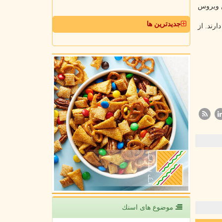
ن ویروس
جدیدترین ها
رند. از
موضوع های اسنك