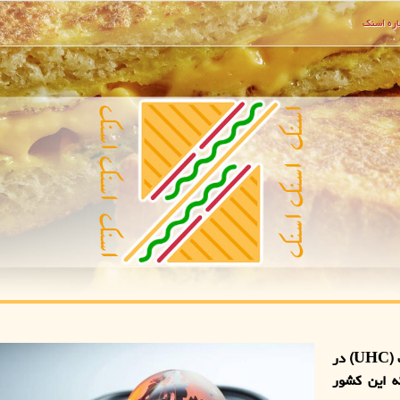
ره اسنك
اسنک: خراسان رضوی پذیرش سریع پوشش جهانی سلامت (UHC) در
ه این کشور