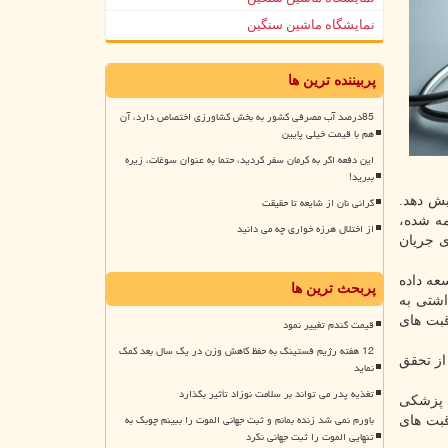
نمایشگاه ماشین سنگین
پربیننده ترین ها
85درصد آب مصرفی کشور به بخش کشاورزی اختصاص دارد، آن
هم با قیمت خیلی پایین
این دفعه اگر به کرمان سفر کردید، حتما به عنوان سوغات، زیره
ببرید!
یش دهد.
گرانی نان از شایعه تا حقیقت
مه شده،
از اختلال هرزه خواری چه می دانید
ای جریان
 توسعه داده
پربحث ترین ها
شتی به
قبت های
قیمت گندم تغییر نمود
12 هفته رژیم فستینگ به حفظ کاهش وزن در یک سال بعد کمک
از تحقق
نماید
تغذیه پدر می تواند بر سلامت نوزاد تأثیر بگذارد
ی پزشکی
باورم نمی شد زنده بمانم و ثبت جهانی الموت را ببینم چوبک به
قبت های
تنهایی الموت را ثبت جهانی نکرد