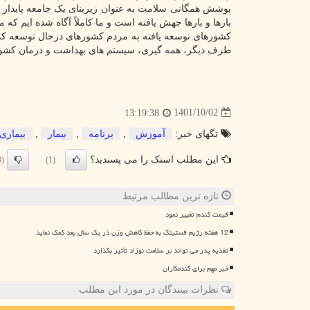
پوشش همگانی سلامت به عنوان زیربنای یک جامعه پایدار
بارها و بارها جهش یافته است و ما کاملاً آگاه شده ایم که 
کشورهای توسعه یافته به مردم کشورهای درحال توسعه کمک 
طرف دیگر، همه گیری، سیستم های بهداشت و درمان کشوره
1401/10/02
13:19:38
تگهای خبر:
آموزش
,
برنامه
,
بیمار
,
بیماری
این مطلب اسنک را می پسندید؟
(0)
(1)
تازه ترین مطالب مرتبط
قیمت گندم تغییر نمود
12 هفته رژیم فستینگ به حفظ کاهش وزن در یک سال بعد کمک نماید
تغذیه پدر می تواند بر سلامت نوزاد تأثیر بگذارد
خبر مهم برای گندمکاران
نظرات بینندگان در مورد این مطلب