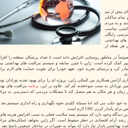
ای بیش از نیم
تمام ساکنان
ند و به مردم
شتی مناسب
رسی رایگان
 های بهداشتی
 هر نقطه از
صوصاً در مناطق روستایی افزایش داده است تا تعداد پزشکان منطقه را افزا
ور کمک کرده است. ژاپن با چنین سابقه و سیستم مراقبت های بهداشتی بی
در سال ۲۰۱۵ صادر کرد و برمبنای تجربه خود، تعهد خودرا برای تقویت حمایت های لازم بر
د.
، یک شرکت غذای ژاپنی، از سال ۲۰۰۹ با همکاری آژانس همکاری بین المللی ژاپن، پروژه ای را برای بهبود تغذیه نوزادان
 نوزادان به سبب سوءتغذیه کم کند. علاوه بر این،
برنامه
مراقبت های بهدا
هر زمان و هر مکان به هم متصل کند تا مشکلات مردمی که دسترسی به مرا
 خود جلب می کند اما مسئله کلیدی نحوه نگهداری و راه اندازی سیستم بعد 
 پایدار کردن UHC لازم است.
 دیدگاه وجود دارد که سیستم بیمه سلامت فعلی به سبب افزایش هزینه ها
ز رشد آرام اقتصادی در خطر سقوط است. اگر ژاپن بخواهد عملکردهای مرا
بهداشتی پایدار نیاز دارد که بتواند به تغییرات در ساختار جمعیتی پاسخ دهد.