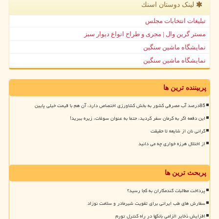
لینک دوستان اسنك
تبلیغات انتخابات مجلس
مستر گرین وال | مجری و طراح انواع دیوار سبز
نمایشگاه ماشین سنگین
نمایشگاه ماشین سنگین
پربیننده ترین ها
85درصد آب مصرفی کشور به بخش کشاورزی اختصاص دارد، آن هم با قیمت خیلی پایین
این دفعه اگر به کرمان سفر کردید، حتما به عنوان سوغات، زیره ببرید!
گرانی نان از شایعه تا حقیقت
از اختلال هرزه خواری چه می دانید
پربحث ترین ها
پرداخت مطالبات گندمکاران به کجا رسید؟
سفارش های طب ایرانی برای تقویت شیرمادر و سلامت نوزاد
افزایش ذخایر الزامی بانکها در راه کنترل تورم