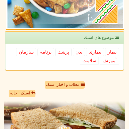
موضوع های اسنك
بیمار
بیماری
بدن
پزشك
برنامه
سازمان
آموزش
سلامت
مطاب و اخبار اسنک
اسنک : خانه