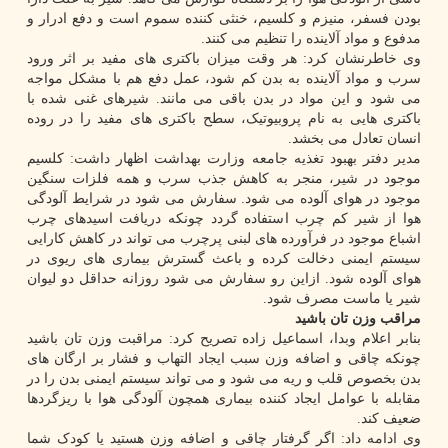
بودن فسفر، منیزم و کلسیم، خنثی کننده سموم است و دفع ادرار و
مدفوع و مواد آلاینده را تنظیم می کنند.
وی خاطرنشان کرد: هر وقت میزان باکتری های مفید بر اثر ورود
سرب و مواد آلاینده به بدن کم شود، عمل دفع هم با مشکل مواجه
می شود و این مواد در بدن باقی می مانند. شیرهای غنی شده با
باکتری هایی به نام پروبیوتیک، سطح باکتری های مفید را در روده
انسان تعادل می بخشد.
مدیر دفتر بهبود تغذیه جامعه وزارت بهداشت اظهار داشت: کلسیم
موجود در شیر، منجر به کاهش جذب سرب و همه فلزات سنگین
موجود در هوای آلوده می شود. سفارش می شود در شرایط آلودگی
هوا از شیر کم چرب استفاده گردد چونکه دریافت اسیدهای چرب
اشباع موجود در فرآورده های لبنی پرچرب می تواند در کاهش کارایی
سیستم ایمنی دخالت کرده و باعث گسترش بیماری های ریوی در
هوای آلوده شود. ازاین رو سفارش می شود روزانه حداقل دو لیوان
شیر یا ماست مصرف شود.
مراقب وزن تان باشید
بنابر اعلام وبدا، اسماعیل زاده تصریح کرد: مراقبت وزن تان باشید
چونکه چاقی و اضافه وزن سبب ایجاد التهاب و فشار بر ارگان های
بدن بخصوص قلب و ریه می شود و می تواند سیستم ایمنی بدن را در
مقابله با عوامل ایجاد کننده بیماری همچون آلودگی هوا با ریزگردها
ضعیف کند.
وی ادامه داد: اگر گرفتار چاقی و اضافه وزن هستید یا کودک شما