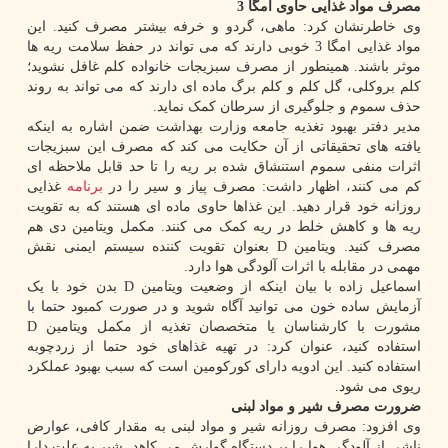
مصرف مواد غذایی حاوی امگا 3
وی خاطرنشان کرد: ماهی، گردو و خرفه بیشتر مصرف کنید. این
مواد غذایی امگا 3 خوبی دارند که می تواند در حفظ سلامت ریه ها
موثر باشند. همینطور از مصرف سبزیجات خانواده کلم غافل نشوید؛
کلم بروکلی، گل کلم و کلم برگ ماده ای دارند که می تواند به روند
حذف سموم و جلوگیری از سرطان کمک نماید.
مدیر دفتر بهبود تغذیه جامعه وزارت بهداشت ضمن اشاره به اینکه
یافته های تحقیقاتی از آن حکایت می کند که مصرف این سبزیجات
اثرات منفی سموم استنشاق شده بر ریه را تا حد قابل ملاحظه ای
کم می کنند، اظهار داشت: مصرف پیاز و سیر را در
برنامه
غذایی
روزانه خود قرار دهید. این غذاها حاوی ماده ای هستند که به تقویت
ریه ها و کاهش خلط در ریه کمک می کنند. مکمل ویتامین دی هم
مصرف کنید. ویتامین D بعنوان تقویت کننده سیستم ایمنی نقش
مهمی در مقابله با اثرات آلودگی هوا دارد.
اسماعیل زاده با بیان اینکه از وضعیت ویتامین D بدن خود با یک
آزمایش ساده خون می توانید آگاه شوید و در صورت کمبود حتما با
مشورت با کارشناسان یا متخصصان تغذیه از مکمل ویتامین D
استفاده کنید، عنوان کرد: در تهیه غذاهای خود حتما از زردچوبه
استفاده کنید. این ادویه دارای کورکومین است که سبب بهبود عملکرد
ریوی می شود.
ضرورت مصرف شیر و مواد لبنی
وی افزود: مصرف روزانه شیر و مواد لبنی به مقدار کافی، عوارض
ناشی از آلودگی هوا را بر دستگاه گوارش می کاهد. شیر به علت دارا