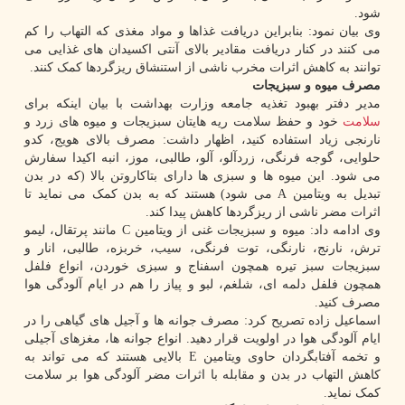
شود.
وی بیان نمود: بنابراین دریافت غذاها و مواد مغذی که التهاب را کم
می کنند در کنار دریافت مقادیر بالای آنتی اکسیدان های غذایی می
توانند به کاهش اثرات مخرب ناشی از استنشاق ریزگردها کمک کنند.
مصرف میوه و سبزیجات
مدیر دفتر بهبود تغذیه جامعه وزارت بهداشت با بیان اینکه برای
سلامت
خود و حفظ سلامت ریه هایتان سبزیجات و میوه های زرد و
نارنجی زیاد استفاده کنید، اظهار داشت: مصرف بالای هویج، کدو
حلوایی، گوجه فرنگی، زردآلو، آلو، طالبی، موز، انبه اکیدا سفارش
می شود. این میوه ها و سبزی ها دارای بتاکاروتن بالا (که در بدن
تبدیل به ویتامین A می شود) هستند که به بدن کمک می نماید تا
اثرات مضر ناشی از ریزگردها کاهش پیدا کند.
وی ادامه داد: میوه و سبزیجات غنی از ویتامین C مانند پرتقال، لیمو
ترش، نارنج، نارنگی، توت فرنگی، سیب، خربزه، طالبی، انار و
سبزیجات سبز تیره همچون اسفناج و سبزی خوردن، انواع فلفل
همچون فلفل دلمه ای، شلغم، لبو و پیاز را هم در ایام آلودگی هوا
مصرف کنید.
اسماعیل زاده تصریح کرد: مصرف جوانه ها و آجیل های گیاهی را در
ایام آلودگی هوا در اولویت قرار دهید. انواع جوانه ها، مغزهای آجیلی
و تخمه آفتابگردان حاوی ویتامین E بالایی هستند که می تواند به
کاهش التهاب در بدن و مقابله با اثرات مضر آلودگی هوا بر سلامت
کمک نماید.