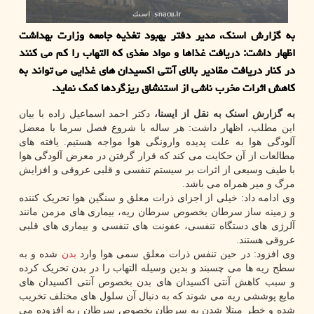
به گزارش اسنک، مدیر دفتر بهبود تغذیه جامعه وزارت بهداشت
اظهار داشت: دریافت غذاها و مواد مغذی که التهاب را کم می کنند
در کنار دریافت مقادیر بالای آنتی اکسیدان های غذایی می تواند به
کاهش اثرات مخرب ناشی از استنشاق ریزگردها کمک نماید.
به گزارش اسنک به نقل از ایسنا،
دکتر احمد اسماعیل زاده با بیان
این مطلب، اظهار داشت: هر ساله با شروع فصل سرما با معضل
آلودگی هوا به علت پدیده وارونگی هوا مواجه هستیم. یافته های
مطالعات از آن حکایت می کند که قرار گرفتن در معرض آلودگی هوا
با طیف وسیعی از اثرات بر سیستم تنفسی و قلبی عروقی و افزایش
مرگ و میر همراه می باشد.
وی ادامه داد: خیلی از اجزای ذرات معلق و سنگین هوا تحریک کننده
و زمینه ساز سرطان بخصوص سرطان ریه، بیماری های مزمن مانند
آلرژی های دستگاه تنفسی، عفونت های تنفسی و بیماری های قلبی
عروقی هستند.
وی افزود: در حین تنفس ذرات معلق سمی هوا وارد
بدن
شده و به
سطح ریه ها می چسبند و بدین وسیله التهاب را در بدن تحریک کرده
و سبب کاهش آنتی اکسیدان های بدن بخصوص آنتی اکسیدان های
مایع پوششی ریه می شوند که به دنبال آن سلول های مختلف تخریب
شده و خطر مبتلا شدن به سرطان بخصوص سرطان ریه افزوده می