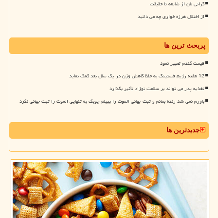
گرانی نان از شایعه تا حقیقت
از اختلال هرزه خواری چه می دانید
پربحث ترین ها
قیمت گندم تغییر نمود
12 هفته رژیم فستینگ به حفظ کاهش وزن در یک سال بعد کمک نماید
تغذیه پدر می تواند بر سلامت نوزاد تأثیر بگذارد
باورم نمی شد زنده بمانم و ثبت جهانی الموت را ببینم چوبک به تنهایی الموت را ثبت جهانی نکرد
جدیدترین ها