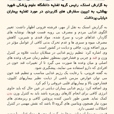
به گزارش اسنک، رئیس گروه تغذیه دانشگاه علوم پزشکی شهید
بهشتی، به تبیین سفارش های کاربردی در مورد تغذیه بیماران
دیابتی پرداخت.
به گزارش اسنک به نقل از مهر، فرشته فزونی اظهار داشت: تغییر
الگوی غذایی مردم و مصرف بی رویه فست فودها، نوشابه های
گازدار، غذاهای چرب و سرخ شده، مواد قندی و شیرین، کاهش
مصرف میوه و سبزی ها و عدم تحرک بدنی کافی از عوامل مؤثر در
بروز اضافه وزن، چاقی و دیابت در کشور است.
وی اشاره کرد: تنظیم رژیم غذایی در مبتلایان دیابت علاوه بر کنترل
وزن و
قند
و چربی و فشارخون بمنظور تنظیم زمان صرف وعده های
اصلی و میان وعده ها صورت می گیرد تا از تغییرات قند خون در
افرادی که دارو استفاده می نمایند، پیشگیری شود.
به گفته فزونی، با رعایت یک رژیم غذایی مناسب و تنظیم قند خون
می توان عوارض مزمن ناشی از دیابت نظیر بیماریهای کلیوی،
فشارخون بالا و بیماریهای قلبی عروقی را کم کرد.
وی اضافه کرد: رژیم غذایی بیماران دیابتی در عین حال که باید حاوی
انرژی کافی برای انجام کارهای روزمره باشد باید به کنترل وزن
بدن
کمک نماید. همین طور تامین کننده پروتئین کافی و ریزمغذی های
مورد نیاز همچون ویتامین های گروه B باشد که نقش مهمی در کنترل
اختلالات عصبی دارد.
فزونی به بیماران دیابتی سفارش کرد: از مصرف مواد غذایی با سدیم