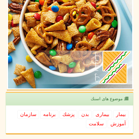
موضوع های اسنك
بیمار
بیماری
بدن
پزشك
برنامه
سازمان
آموزش
سلامت