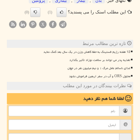
تگهای خبر:
بدن
,
بیمار
,
بیماری
,
پروتئین
این مطلب اسنک را می پسندید؟
(0)
(1)
X
تازه ترین مطالب مرتبط
12 هفته رژیم فستینگ به حفظ کاهش وزن در یک سال بعد کمک نماید
تغذیه پدر می تواند بر سلامت نوزاد تأثیر بگذارد
غذای ناسالم عامل مرگ ۱ و نیم میلیون نفر در جهان
محلول ORS و آب در سفر اربعین فراموش نشود
نظرات بینندگان در مورد این مطلب
لطفا شما هم
نظر دهید