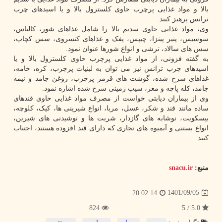
بالا و مواد غذایی پرچرب حاوی کلسترول بالا و یا اسیدهای چرب
ترانس پرهیز کنند.
وی، مواد غذایی حاوی سدیم بالا را شامل غذاهای شور، کالباس،
سوسیس، پنیر پیتزا، چیپس، پفک و غذاهای کنسروی، سس کچاپ،
سس های سالاد، ترشی و انواع شورها عنوان نمود.
به گفته فزونی، از مواد غذایی پرچرب حاوی کلسترول بالا و یا
اسیدهای چرب ترانس نیز می توان به لبنیات پرچرب، کره، خامه،
غذاهای سرخ شده، گوشت های قرمز پرچرب، روغن جامد و نیمه
جامد، کله پاچه و مغز، سیب زمینی سرخ شده اشاره نمود.
وی از بیماران دیابتی خواست از مصرف مواد غذایی حاوی قندهای
ساده مانند قند و شکر، عسل، مربا، انواع شیرینی ها، کیک، کلوچه،
بیسکویت، نوشابه های گازدار، شربت ها و نوشیدنی های شیرین،
انواع بستنی و آبمیوه های تجاری که دارای قند افزوده هستند، اجتناب
کنند.
منبع:
snacu.ir
1401/09/05
20:02:14
824
5.0 / 5