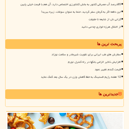
85درصد آب مصرفی کشور به بخش کشاورزی اختصاص دارد، آن هم با قیمت خیلی پایین
این دفعه اگر به کرمان سفر کردید، حتما به عنوان سوغات، زیره ببرید!
گرانی نان از شایعه تا حقیقت
از اختلال هرزه خواری چه می دانید
پربحث ترین ها
سفارش های طب ایرانی برای تقویت شیرمادر و سلامت نوزاد
افزایش ذخایر الزامی بانکها در راه کنترل تورم
قیمت گندم تغییر نمود
12 هفته رژیم فستینگ به حفظ کاهش وزن در یک سال بعد کمک نماید
جدیدترین ها