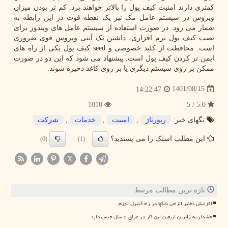
کمتری دارند امنیت کیف پول را بالاتر خواهند برد. کم تر بودن میزان
ویروس در سیستم عامل مک نیز یک نقطه قوت در این رابطه به
شمار می رود. در صورت استفاده از سیستم عامل های ویندوز برای
نصب کیف پول نرم افزاری، داشتن یک آنتی ویروس قوی ضروری
است. محافظت از کلید خصوصی و
seed
کیف پول یکی از راه های
ایمن تر کردن کیف پول است. پیشنهاد می شود که این دو در صورت
ممکن بر روی سیستم دیگری یا بر روی کاغذ ذخیره شوند.
1401/08/15
14:22:47
1010
5.0 / 5
تگهای خبر:
رپورتاژ
,
امنیت
,
خدمات
,
شركت
این مطلب اسنک را می پسندید؟
(0)
(1)
X
تازه ترین مطالب مرتبط
افزایش ذخایر الزامی بانکها در راه کنترل تورم
هشدار به زائرین اربعین این کار در عراق ۲ سال حبس دارد