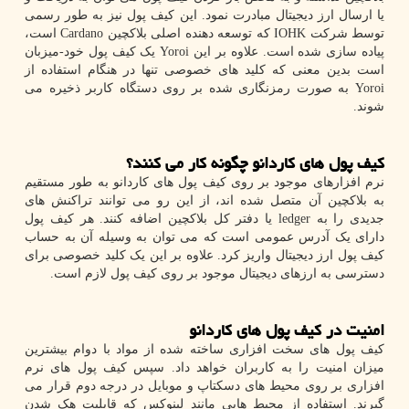
یا ارسال ارز دیجیتال مبادرت نمود. این کیف پول نیز به طور رسمی
توسط شرکت
IOHK
که توسعه دهنده اصلی بلاکچین
Cardano
است،
پیاده سازی شده است. علاوه بر این
Yoroi
یک کیف پول خود-میزبان
است بدین معنی که کلید های خصوصی تنها در هنگام استفاده از
Yoroi
به صورت رمزنگاری شده بر روی دستگاه کاربر ذخیره می
شوند.
کیف پول های کاردانو چگونه کار می کنند؟
نرم افزارهای موجود بر روی کیف پول های کاردانو به طور مستقیم
به بلاکچین آن متصل شده اند، از این رو می توانند تراکنش های
جدیدی را به
ledger
یا دفتر کل بلاکچین اضافه کنند. هر کیف پول
دارای یک آدرس عمومی است که می توان به وسیله آن به حساب
کیف پول ارز دیجیتال واریز کرد. علاوه بر این یک کلید خصوصی برای
دسترسی به ارزهای دیجیتال موجود بر روی کیف پول لازم است.
امنیت در کیف پول های کاردانو
کیف پول های سخت افزاری ساخته شده از مواد با دوام بیشترین
میزان امنیت را به کاربران خواهد داد. سپس کیف پول های نرم
افزاری بر روی محیط های دسکتاپ و موبایل در درجه دوم قرار می
گیرند. استفاده از محیط هایی مانند لینوکس که قابلیت هک شدن