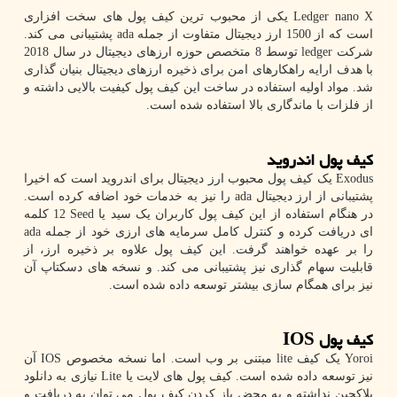
Ledger nano X
یکی از محبوب ترین کیف پول های سخت افزاری
است که از 1500 ارز دیجیتال متفاوت از جمله
ada
پشتیبانی می کند.
شرکت
ledger
توسط 8 متخصص حوزه ارزهای دیجیتال در سال 2018
با هدف ارایه راهکارهای امن برای ذخیره ارزهای دیجیتال بنیان گذاری
شد. مواد اولیه استفاده در ساخت این کیف پول کیفیت بالایی داشته و
از فلزات با ماندگاری بالا استفاده شده است.
کیف پول اندروید
Exodus
یک کیف پول محبوب ارز دیجیتال برای اندروید است که اخیرا
پشتیبانی از ارز دیجیتال
ada
را نیز به خدمات خود اضافه کرده است.
در هنگام استفاده از این کیف پول کاربران یک سید یا
Seed
12 کلمه
ای دریافت کرده و کنترل کامل سرمایه های ارزی خود از جمله
ada
را بر عهده خواهند گرفت. این کیف پول علاوه بر ذخیره ارز، از
قابلیت سهام گذاری نیز پشتیبانی می کند. و نسخه های دسکتاپ آن
نیز برای همگام سازی بیشتر توسعه داده شده است.
کیف پول
IOS
Yoroi
یک کیف
lite
مبتنی بر وب است. اما نسخه مخصوص
IOS
آن
نیز توسعه داده شده است. کیف پول های لایت یا
Lite
نیازی به دانلود
بلاکچین نداشته و به محض باز کردن کیف پول می توان به دریافت و