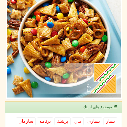
موضوع های اسنك
بیمار
بیماری
بدن
پزشك
برنامه
سازمان