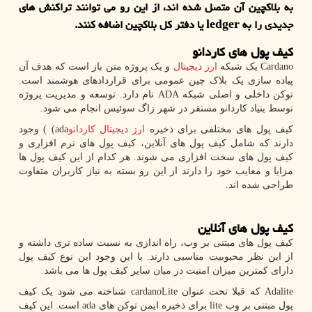
به بلاکچین آن متصل شده اند، از این رو می توانند تراکنش های
جدیدی را به ledger یا دفتر کل بلاکچین اضافه کنند.
کیف پول های کاردانو
Cardano
یک شبکه
ارز
دیجیتال
و یک پروژه متن باز است که هدف آن
پیاده سازی یک بلاک چین عمومی برای قراردادهای هوشمند است.
توکن داخلی و اصلی شبکه
ADA
نام دارد. توسعه و مدیریت پروژه
توسط بنیاد کاردانو مستقر در شهر زاگ سوئیس انجام می شود.
کیف پول های مختلفی برای ذخیره
ارز
دیجیتال
کاردانو
(ada
) وجود
دارند که شامل کیف پول های آنلاین، کیف پول های نرم افزاری و
کیف پول های سخت افزاری می شوند. هر کدام از این کیف پول ها
مزایا و معایب خود را دارند از این رو بسته به نیاز کاربران متفاوت
طراحی شده اند.
کیف پول های آنلاین
کیف پول های مبتنی بر وب، راه اندازی به نسبت ساده تری داشته و
از این نظر محبوبیت مناسبی دارند. با این وجود این نوع کیف پول
دارای کمترین میزان امنیت در میان سایر کیف پول ها می باشد.
Adalite
که قبلا تحت عنوان
cardanoLite
شناخته می شود یک کیف
پول مبتنی بر وب
lite
برای ذخیره ایمن توکن های
ada
است. این کیف