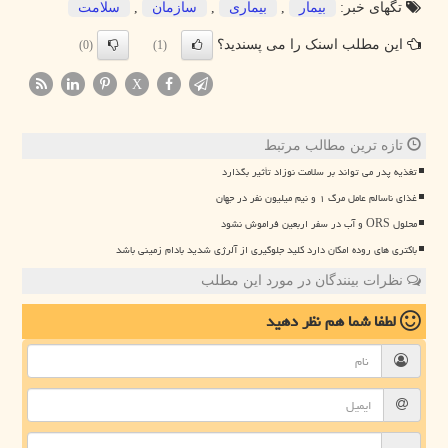
تگهای خبر:
بیمار
,
بیماری
,
سازمان
,
سلامت
این مطلب اسنک را می پسندید؟
(0)
(1)
X
تازه ترین مطالب مرتبط
تغذیه پدر می تواند بر سلامت نوزاد تأثیر بگذارد
غذای ناسالم عامل مرگ ۱ و نیم میلیون نفر در جهان
محلول ORS و آب در سفر اربعین فراموش نشود
باکتری های روده امکان دارد کلید جلوگیری از آلرژی شدید بادام زمینی باشد
نظرات بینندگان در مورد این مطلب
لطفا شما هم
نظر دهید