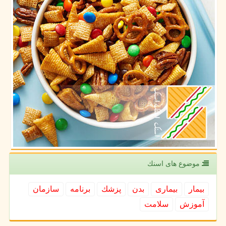
موضوع های اسنك
بیمار
بیماری
بدن
پزشك
برنامه
سازمان
آموزش
سلامت