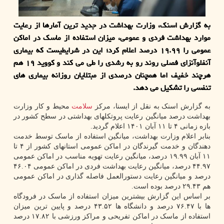
به گزارش اسنک، وزارت بهداشت در جدید ترین آمارها از رعایت
موارد بهداشت فردی و عمومی، میزان استفاده از ماسک در اماکن
عمومی را ۱۹.۹۹ درصد اعلام کرد؛ این در شرایطیست که بیماری
آنفلوآنزای فصلی روند رو به رشدی را طی می کند و کووید ۱۹ هم
هرچند خفیف اما همچنان درصدی از مبتلایان روزانه بیماری های
تنفسی را تشکیل می دهد.
به گزارش اسنک به نقل از ایسنا، مرکز
سلامت
محیط و کار وزارت
بهداشت درصد میانگین رعایت پروتکلهای بهداشتی در سطح کشور در
بازه زمانی ۴ تا ۱۱ آبان ۱۴۰۱ اعلام گردید.
بنابر اعلام وزارت بهداشت، میانگین استفاده از ماسک توسط خدمت
دهندگان و خدمت گیرندگان در اماکن عمومی استانهای کشور از ۴ تا
۱۱ آبان ۱۹.۹۹ درصد، میانگین رعایت تهویه مناسب در اماکن عمومی
۴۴.۹۷ درصد، میانگین رعایت بهداشت فردی در اماکن عمومی ۴۶.۰۴
درصد و میانگین رعایت دستورالعمل فاصله گذاری در اماکن عمومی
هم ۲۹.۴۳ درصد بوده است.
بر اساس این گزارش بیشترین میزان استفاده از ماسک در فرودگاه
ها با ۷۶.۴۷ درصد و دانشگاه ها ۴۳.۵۲ درصد و پایین ترین میزان
استفاده از ماسک در اماکن تفریحی و مراکز ورزشی با ۱۷.۸۲ درصد