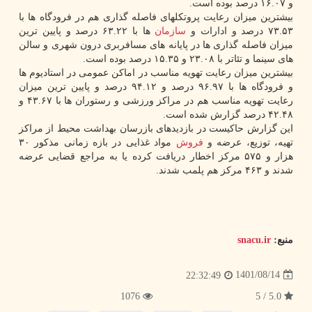
و ۱۶.۰۷ درصد بوده است.
بیشترین میزان رعایت پروتکلهای فاصله گذاری هم در فرودگاه ها با
۷۳.۵۳ درصد و ادارات و
سازمان
ها با ۶۳.۲۲ درصد و پایین ترین
میزان فاصله گذاری ها در پایانه های مسافربری درون شهری و سالن
های سینما و تئاتر با ۲۳.۰۸ و ۱۵.۳۵ درصد بوده است.
بیشترین میزان رعایت تهویه مناسب در اماکن عمومی در استادیوم ها
و فرودگاه ها با ۹۶.۹۷ درصد و ۹۴.۱۲ درصد و پایین ترین میزان
رعایت تهویه مناسب هم در مراکز ورزشی و رستوران ها با ۴۳.۶۷ و
۴۲.۴۸ درصد گزارش شده است.
این گزارش حاکیست در بازدیدهای بازرسان بهداشت محیط از مراکز
تهیه، توزیع، عرضه و
فروش
مواد غذایی در بازه زمانی مذکور ۳۰
هزار و ۵۷۵ مرکز اخطار دریافت کرده یا به مراجع قضایی عرضه
شدند و ۴۶۳ مرکز هم پلمب شدند.
منبع:
snacu.ir
1401/08/14
22:32:49
1076
5.0 / 5