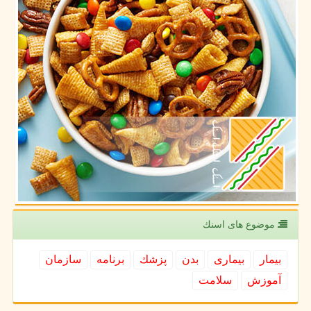
موضوع های اسنك
بیمار
بیماری
بدن
پزشك
برنامه
سازمان
آموزش
سلامت