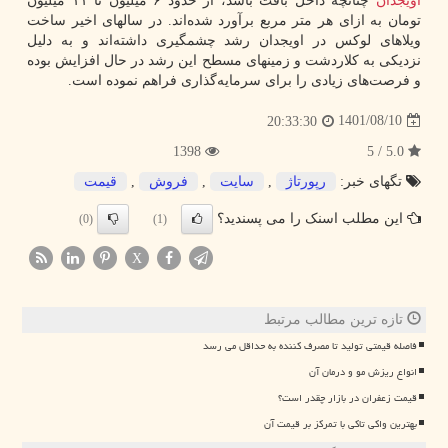
اویجدان
چنانچه داخل بافت باشد، از حدود ۶ میلیون تا ۱۱ میلیون
تومان به ازای هر متر مربع برآورد شده‌اند. در سالهای اخیر ساخت
ویلاهای لوکس در اویجدان رشد چشمگیری داشته‌اند و به دلیل
نزدیکی به کلاردشت و زمینهای مسطح این رشد در حال افزایش بوده
و فرصت‌های زیادی را برای سرمایه‌گذاری فراهم نموده است.
1401/08/10
20:33:30
1398
5.0 / 5
تگهای خبر:
رپورتاژ
,
سایت
,
فروش
,
قیمت
این مطلب اسنک را می پسندید؟
(0)
(1)
X
تازه ترین مطالب مرتبط
فاصله قیمتی تولید تا مصرف کننده به حداقل می رسد
انواع ریزش مو و درمان آن
قیمت زعفران در بازار چقدر است؟
بهترین واکی تاکی با تمرکز بر قیمت آن