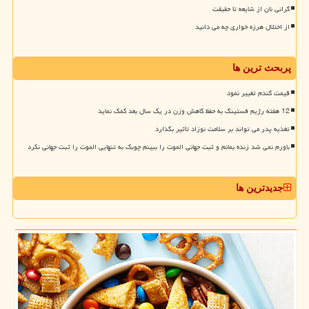
گرانی نان از شایعه تا حقیقت
از اختلال هرزه خواری چه می دانید
پربحث ترین ها
قیمت گندم تغییر نمود
12 هفته رژیم فستینگ به حفظ کاهش وزن در یک سال بعد کمک نماید
تغذیه پدر می تواند بر سلامت نوزاد تأثیر بگذارد
باورم نمی شد زنده بمانم و ثبت جهانی الموت را ببینم چوبک به تنهایی الموت را ثبت جهانی نکرد
جدیدترین ها