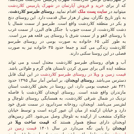
که از برای
خرید و فروش آپارتمان در شهرک پارمیس کلاردشت
میتوانید در
سایت پست ملک
اقدام نمایید.
روستای طبرسو کلاردشت
،
به باور تاریخ نگاران، بیش از هزار سال قدمت دارد. این روستای دنج
و بکر در منطقه کلاردشت واقع است. طبرسو از سمت شمال با
دشت کلاردشت، از سمت جنوب با جنگل های البرز، از سمت غرب
با روستای لاهو و از سمت شرق با روستای پی قلعه هم مرز است.
به طور کلی ۶۵ خانواده به صورت بومی در روستای طبرسو
کلاردشت زندگی می کنند و جمعا حدود ۳۵ خانواده نیز به صورت
فصلی در این روستا سکنی دارند.
آب و هوای روستای طبرسو کلاردشت معتدل است و می تواند
منطقه ایده آلی برای سپری کردن تابستان های گرم و طولانی باشد.
قیمت زمین و ویلا در روستای طبرسو کلاردشت
در این لینک قابل
دسترس می‌باشد.
روستای اویجدان
، بر اساس آمار سال ۱۳۹۵ حدود
۴۳۱ نفر جمعیت بومی دارد، این روستا در بخش کلاردشت استان
مازندران واقع شده است. روستای اویجدان کلاردشت با فاصله
نزدیک در شمال شرقی کلاردشت، به همسایگی روستای تلوچال و
لش‌سر می‌باشد. اویجدان، رودخانه سردابرود در سمت شرق خود
دارد و خیابان ارکیده از میان آن عبور کرده است و توسط خیابان
چکاوک منشعب از ارکیده به تلوچال وصل می‌شود. اکثر زمین‌های
اویجدان دارای سطح هموار هستند که
قیمت ساخت ویلا در
اویجدان
را پایین نگه می‌دارد. در سال ۱۴۰۱
قیمت زمین‌ در