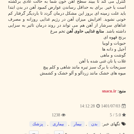
کنترل می کند تا ببیند سطح آهن خون شما به حالت عادی برگشته
است یا خیر. برای به حداقل رساندن عوارض کمبود آهن در بدن ابتدا
باید علت زمینه ای بروز این مشکل درمان گردد تا باردیگر گرفتار کم
خونی نشوید. افزایش میزان آهن در رژیم غذایی روزانه و مصرف
غذاهای سرشار از آهن هم می تواند در روند درمان تاثیر به سزایی
داشته باشد.
منابع غذایی حاوی آهن
تخم مرغ
برنج قهوه ای
حبوبات و لوبیا
آجیل و دانه ها
گوشت و ماهی
غلات یا نان غنی شده با آهن
سبزیجات با برگ سبز تیره مانند شاهی و کلم پیچ
میوه های خشک مانند زردآلو و آلو خشک و کشمش
منبع:
snacu.ir
1401/07/03
14:12:28
1238
5.0 / 5
تگهای خبر:
بدن
,
بیمار
,
بیماری
,
پزشك