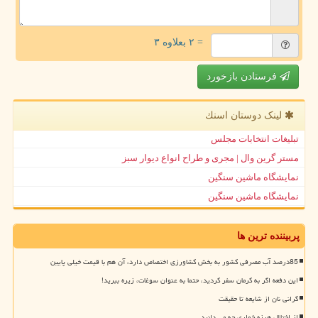
= ۲ بعلاوه ۳
فرستادن بازخورد
لینک دوستان اسنك
تبلیغات انتخابات مجلس
مستر گرین وال | مجری و طراح انواع دیوار سبز
نمایشگاه ماشین سنگین
نمایشگاه ماشین سنگین
پربیننده ترین ها
85درصد آب مصرفی کشور به بخش کشاورزی اختصاص دارد، آن هم با قیمت خیلی پایین
این دفعه اگر به کرمان سفر کردید، حتما به عنوان سوغات، زیره ببرید!
گرانی نان از شایعه تا حقیقت
از اختلال هرزه خواری چه می دانید