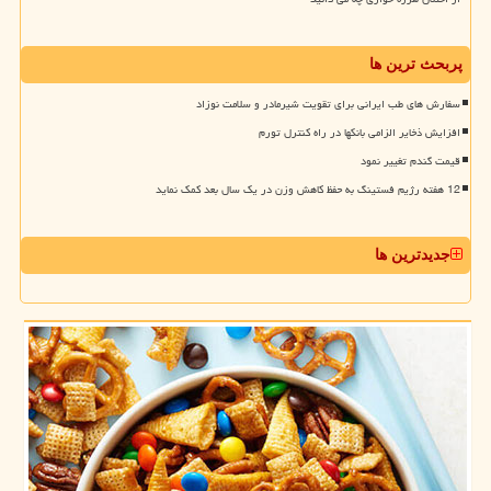
پربحث ترین ها
سفارش های طب ایرانی برای تقویت شیرمادر و سلامت نوزاد
افزایش ذخایر الزامی بانکها در راه کنترل تورم
قیمت گندم تغییر نمود
12 هفته رژیم فستینگ به حفظ کاهش وزن در یک سال بعد کمک نماید
جدیدترین ها