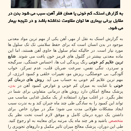
به گزارش اسنک، کم خونی یا همان فقر آهن، سبب می شود بدن در
مقابل برخی بیماری ها توان مقاومت نداشته باشد و در نتیجه بیمار
می شود.
به گزارش اسنک به نقل از مهر، آهن یکی از مهم ترین مواد معدنی
موجود در بدن انسان است که برای حفظ سلامتی تک تک سلول ها
مورد نیاز است. در حالیکه تمام سلول ها حاوی آهن هستند، اما این
ماده معدنی بیشتر در گلبول های قرمز خون یافت می شوند.
شایع
ترین علایم کم خونی
رنگ پریدگی لب ها، احساس خستگی، سرگیجه
و سردرد، تنگی نفس، سرعت ضربان قلب، عدم تمرکز، خواب
آلودگی، بی حوصلگی، ریزش مو، تغییرات خلقی و کمبود انرژی، از
مهم ترین علایم کم خونی به حساب می آید.
روش های درمان کم
خونی
با عنایت به میزان کم خونی و عوارض کمبود آهن در
بدن
،
پزشک معالج امکان دارد روش های درمانی متفاوتی برای شما در
نظر بگیرد. در اغلب موارد استفاده از یک مکمل غذایی مناسب می
تواند این کمبود را به سادگی طی چند ماه جبران کند و به ندرت سبب
ایجاد مشکلات طولانی مدت می شود؛ مگر در موارد خاص. برای
داشتن یک دوره درمان کامل و موفق لازم است تحت نظر یک
متخصص
باشید و هر چند ماه یک مرتبه برای معاینه به او رجوع کنید.
طی این دوران، پزشک معالج میزان تاثیر مکمل و داروهای تجویزی را